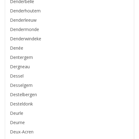
Denderbelle
Denderhoutem
Denderleeuw
Dendermonde
Denderwindeke
Denée
Dentergem
Dergneau
Dessel
Desselgem
Destelbergen
Desteldonk
Deurle
Deurne
Deux-Acren