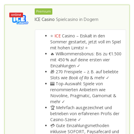
Premium
online
ICE Casino
Spielcasino in
Dogern
⭐
ICE
Casino – Eiskalt in den
Sommer gestartet, jetzt voll im Spiel
mit hohen Limits! ⭐
🔥 Willkommensbonus: Bis zu €1.500
mit 450 % auf deine ersten vier
Einzahlungen ✓
🎁 270 Freispiele – z. B. auf beliebte
Slots wie
Book of Ra
& mehr ✓
🎰 Top‑Auswahl: Spiele von
renommierten Anbietern wie
Novoline, Pragmatic, Gamomat &
mehr ✓
🏆 Mehrfach ausgezeichnet und
betrieben von erfahrenen Profis der
Casino‑Szene ✓
💳 Gute Einzahlungsmethoden
inklusive SOFORT, Paysafecard und