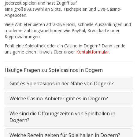
jederzeit spielen und hast Zugriff auf
eine große Auswahl an Slots, Tischspielen und Live-Casino-
Angeboten.
Viele Anbieter bieten attraktive Boni, schnelle Auszahlungen und
moderne Zahlungsmethoden wie PayPal, Kreditkarte oder
Kryptowährungen.
Fehlt eine Spielothek oder ein Casino in Dogern? Dann sende
uns gerne einen Hinweis über unser
Kontaktformular
.
Häufige Fragen zu Spielcasinos in Dogern
Gibt es Spielcasinos in der Nähe von Dogern?
Welche Casino-Anbieter gibt es in Dogern?
Wie sind die Öffnungszeiten von Spielhallen in
Dogern?
Welche Regeln gelten für Spielhallen in Dogern?