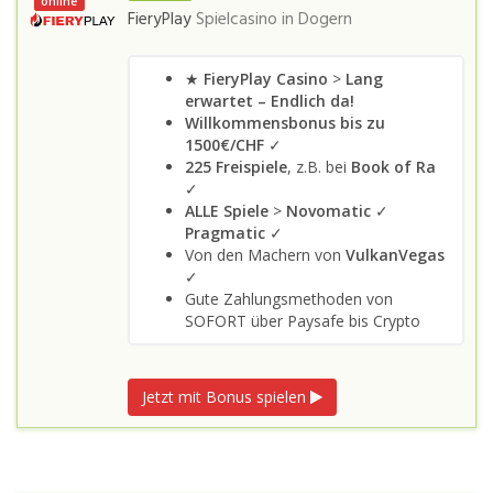
online
FieryPlay
Spielcasino in
Dogern
★
FieryPlay Casino
>
Lang
erwartet – Endlich da!
Willkommensbonus bis zu
1500€/CHF
✓
225 Freispiele
, z.B. bei
Book of Ra
✓
ALLE Spiele
>
Novomatic
✓
Pragmatic
✓
Von den Machern von
VulkanVegas
✓
Gute Zahlungsmethoden von
SOFORT über Paysafe bis Crypto
Jetzt mit Bonus spielen