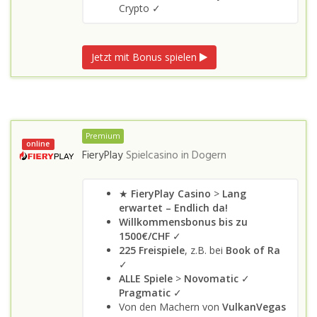
Crypto ✓
Jetzt mit Bonus spielen
Premium
online
FieryPlay
Spielcasino in
Dogern
★
FieryPlay Casino
>
Lang
erwartet – Endlich da!
Willkommensbonus bis zu
1500€/CHF
✓
225 Freispiele
, z.B. bei
Book of Ra
✓
ALLE Spiele
>
Novomatic
✓
Pragmatic
✓
Von den Machern von
VulkanVegas