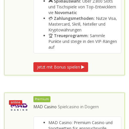
🎮
Spielauswahl:
Über 2.800 Slots
und Tischspiele von Top-Entwicklern
vie
Novomatic
💳
Zahlungsmethoden:
Nutze Visa,
Mastercard, Skrill, Neteller und
Kryptowährungen
🏆
Treueprogramm:
Sammle
Punkte und steige in den VIP-Rängen
auf
Jetzt mit Bonus spielen
Premium
online
MAD Casino
Spielcasino in
Dogern
MAD Casino: Premium Casino und
Sportwetten für anspruchsvolle