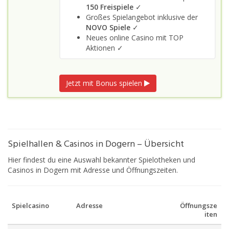
150 Freispiele
✓
Großes Spielangebot inklusive der
NOVO Spiele
✓
Neues online Casino mit TOP
Aktionen ✓
Jetzt mit Bonus spielen
Spielhallen & Casinos in Dogern – Übersicht
Hier findest du eine Auswahl bekannter Spielotheken und
Casinos in Dogern mit Adresse und Öffnungszeiten.
Spielcasino
Adresse
Öffnungsze
iten