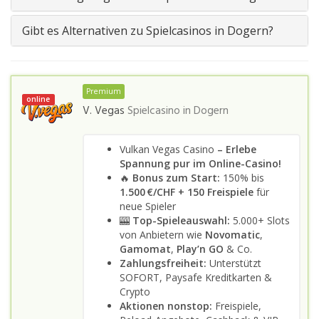
Gibt es Alternativen zu Spielcasinos in Dogern?
Premium
online
V. Vegas
Spielcasino in
Dogern
Vulkan Vegas Casino
– Erlebe
Spannung pur im Online-Casino!
🔥
Bonus zum Start:
150% bis
1.500 €/CHF + 150 Freispiele
für
neue Spieler
🎰
Top-Spieleauswahl:
5.000+ Slots
von Anbietern wie
Novomatic
,
Gamomat
,
Play’n GO
& Co.
Zahlungsfreiheit:
Unterstützt
SOFORT, Paysafe Kreditkarten &
Crypto
Aktionen nonstop:
Freispiele,