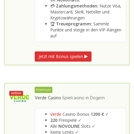
💳
Zahlungsmethoden:
Nutze Visa,
Mastercard, Skrill, Neteller und
Kryptowährungen
🏆
Treueprogramm:
Sammle
Punkte und steige in den VIP-Rängen
auf
Jetzt mit Bonus spielen
Premium
online
Verde Casino
Spielcasino in
Dogern
Verde
Casino Bonus
1200 €
✓
220
Freispiele ✓
Alle
NOVOLINE
Slots ✓
Keine Limits ✓