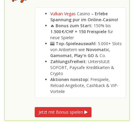
Vulkan Vegas
Casino
– Erlebe
Spannung pur im Online-Casino!
🔥
Bonus zum Start:
150% bis
1.500 €/CHF + 150 Freispiele
für
neue Spieler
🎰
Top-Spieleauswahl:
5.000+ Slots
von Anbietern wie
Novomatic
,
Gamomat
,
Play’n GO
& Co.
Zahlungsfreiheit:
Unterstützt
SOFORT, Paysafe Kreditkarten &
Crypto
Aktionen nonstop:
Freispiele,
Reload-Angebote, Cashback & VIP-
Vorteile
Jetzt mit Bonus spielen