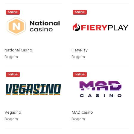
online
online
National Casino
FieryPlay
Dogern
Dogern
online
online
Vegasino
MAD Casino
Dogern
Dogern