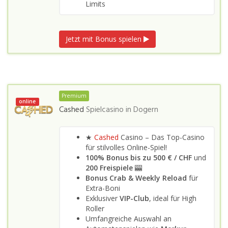
Limits
Jetzt mit Bonus spielen
Premium
online
Cashed
Spielcasino in
Dogern
★
Cashed
Casino – Das Top-Casino
für stilvolles Online-Spiel!
100% Bonus bis zu 500 €
/ CHF
und
200 Freispiele
🎰
Bonus Crab & Weekly Reload
für
Extra-Boni
Exklusiver
VIP-Club
, ideal für High
Roller
Umfangreiche Auswahl an