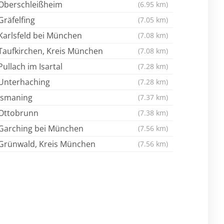
Oberschleißheim
(6.95 km)
Gräfelfing
(7.05 km)
Karlsfeld bei München
(7.08 km)
Taufkirchen, Kreis München
(7.08 km)
Pullach im Isartal
(7.28 km)
Unterhaching
(7.28 km)
Ismaning
(7.37 km)
Ottobrunn
(7.38 km)
Garching bei München
(7.56 km)
Grünwald, Kreis München
(7.56 km)