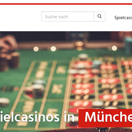
Spielcas
ielcasinos in
Münch