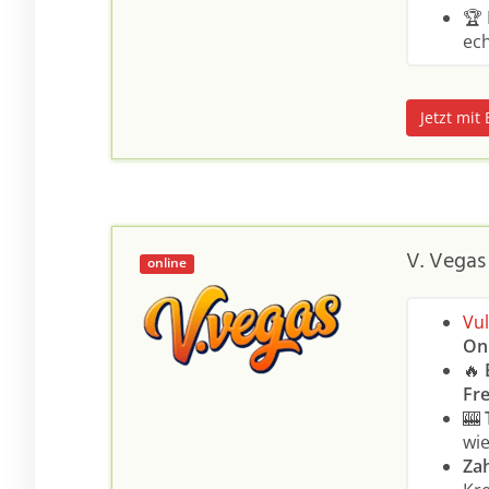
🏆 
ec
Jetzt mit
V. Vegas
online
Vu
Onl
🔥
Fre
🎰
wi
Zah