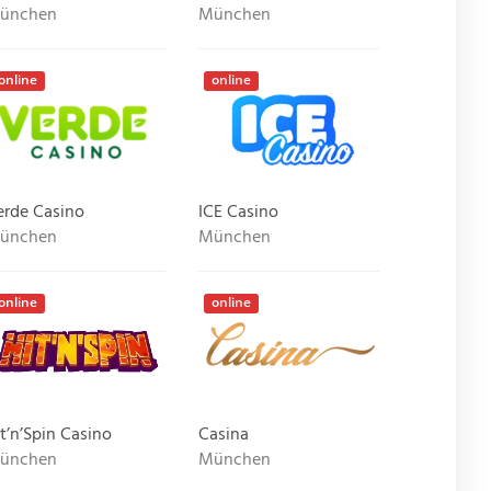
ünchen
München
online
online
erde Casino
ICE Casino
ünchen
München
online
online
t’n’Spin Casino
Casina
ünchen
München