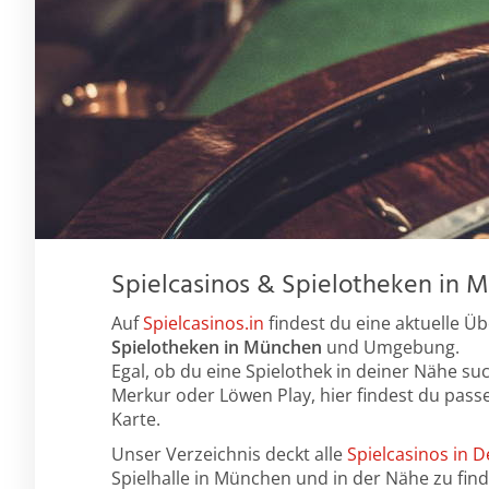
Spielcasinos & Spielotheken in 
Auf
Spielcasinos.in
findest du eine aktuelle Ü
Spielotheken in München
und Umgebung.
Egal, ob du eine Spielothek in deiner Nähe s
Merkur oder Löwen Play, hier findest du pas
Karte.
Unser Verzeichnis deckt alle
Spielcasinos in 
Spielhalle in München und in der Nähe zu find