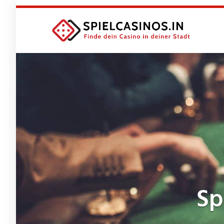
Skip
to
main
content
Sp