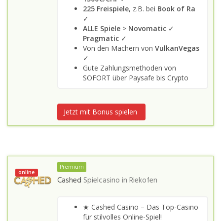
225 Freispiele
, z.B. bei
Book of Ra
✓
ALLE Spiele
>
Novomatic
✓
Pragmatic
✓
Von den Machern von
VulkanVegas
✓
Gute Zahlungsmethoden von
SOFORT über Paysafe bis Crypto
Jetzt mit Bonus spielen
Premium
online
Cashed
Spielcasino in
Riekofen
★ Cashed Casino – Das Top-Casino
für stilvolles Online-Spiel!