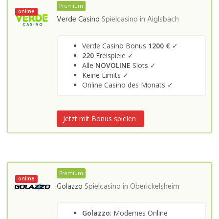
Premium
online
Verde Casino
Spielcasino in
Aiglsbach
Verde Casino Bonus
1200 €
✓
220
Freispiele ✓
Alle
NOVOLINE
Slots ✓
Keine Limits ✓
Online Casino des Monats ✓
Jetzt mit Bonus spielen
Premium
online
Golazzo
Spielcasino in
Oberickelsheim
Golazzo
: Modernes Online