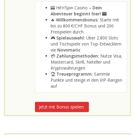
🎰 Hit’n’Spin Casino
– Dein
Abenteuer beginnt hier! 🎰
🔥
Willkommensbonus:
Starte mit
bis zu 800 €/CHF Bonus und 200
Freispielen durch
🎮
Spielauswahl:
Über 2.800 Slots
und Tischspiele von Top-Entwicklern
vie
Novomatic
💳
Zahlungsmethoden:
Nutze Visa,
Mastercard, Skrill, Neteller und
Kryptowährungen
🏆
Treueprogramm:
Sammle
Punkte und steige in den VIP-Rängen
auf
Jetzt mit Bonus spielen