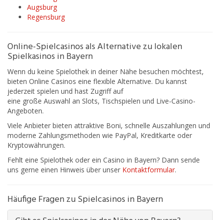
Augsburg
Regensburg
Online-Spielcasinos als Alternative zu lokalen
Spielkasinos in Bayern
Wenn du keine Spielothek in deiner Nähe besuchen möchtest,
bieten Online Casinos eine flexible Alternative. Du kannst
jederzeit spielen und hast Zugriff auf
eine große Auswahl an Slots, Tischspielen und Live-Casino-
Angeboten.
Viele Anbieter bieten attraktive Boni, schnelle Auszahlungen und
moderne Zahlungsmethoden wie PayPal, Kreditkarte oder
Kryptowährungen.
Fehlt eine Spielothek oder ein Casino in Bayern? Dann sende
uns gerne einen Hinweis über unser
Kontaktformular
.
Häufige Fragen zu Spielcasinos in Bayern