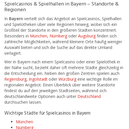
Spielcasinos & Spielhallen in Bayern – Standorte &
Regionen
In
Bayern
verteilt sich das Angebot an Spielcasinos, Spielhallen
und Spielotheken über viele Regionen hinweg, wobei sich ein
Großteil der Standorte in den größeren Städten konzentriert.
Besonders in
München
,
Nürnberg
oder
Augsburg
finden sich
zahlreiche Möglichkeiten, während kleinere Orte häufig weniger
Auswahl bieten und sich die Suche auf das direkte Umland
verlagert.
Wer in Bayern nach einem Spielcasino oder einer Spielothek in
der Nähe sucht, bezieht daher oft mehrere Städte gleichzeitig in
die Entscheidung ein. Neben den großen Zentren spielen auch
Regensburg
,
Ingolstadt
oder
Würzburg
eine wichtige Rolle im
regionalen Angebot. Einen Überblick über weitere Standorte
findest du auf den jeweiligen Stadtseiten, während sich
deutschlandweite Optionen auch unter
Deutschland
durchsuchen lassen.
Wichtige Städte für Spielcasinos in Bayern
München
Nürnberg