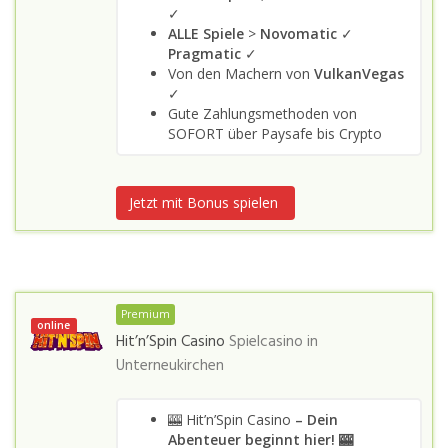
✓
ALLE Spiele
>
Novomatic
✓
Pragmatic
✓
Von den Machern von
VulkanVegas
✓
Gute Zahlungsmethoden von
SOFORT über Paysafe bis Crypto
Jetzt mit Bonus spielen
Premium
online
Hit’n’Spin Casino
Spielcasino in
Unterneukirchen
🎰 Hit’n’Spin Casino
– Dein
Abenteuer beginnt hier! 🎰