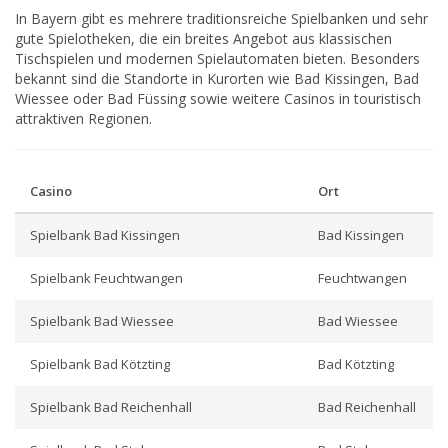
In Bayern gibt es mehrere traditionsreiche Spielbanken und sehr
gute Spielotheken, die ein breites Angebot aus klassischen
Tischspielen und modernen Spielautomaten bieten. Besonders
bekannt sind die Standorte in Kurorten wie Bad Kissingen, Bad
Wiessee oder Bad Füssing sowie weitere Casinos in touristisch
attraktiven Regionen.
Casino
Ort
Spielbank Bad Kissingen
Bad Kissingen
Spielbank Feuchtwangen
Feuchtwangen
Spielbank Bad Wiessee
Bad Wiessee
Spielbank Bad Kötzting
Bad Kötzting
Spielbank Bad Reichenhall
Bad Reichenhall