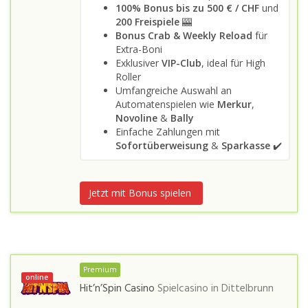
100% Bonus bis zu 500 €
/ CHF
und
200 Freispiele
🎰
Bonus Crab & Weekly Reload
für
Extra-Boni
Exklusiver
VIP-Club
, ideal für High
Roller
Umfangreiche Auswahl an
Automatenspielen wie
Merkur
,
Novoline
&
Bally
Einfache Zahlungen mit
Sofortüberweisung
&
Sparkasse
✔️
Jetzt mit Bonus spielen
Premium
online
Hit’n’Spin Casino
Spielcasino in
Dittelbrunn