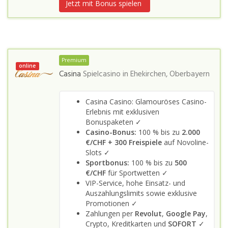
Jetzt mit Bonus spielen
Premium
online
Casina
Spielcasino in
Ehekirchen, Oberbayern
Casina Casino: Glamouröses Casino-
Erlebnis mit exklusiven
Bonuspaketen ✓
Casino-Bonus:
100 % bis zu
2.000
€/CHF + 300 Freispiele
auf Novoline-
Slots ✓
Sportbonus:
100 % bis zu
500
€/CHF
für Sportwetten ✓
VIP-Service, hohe Einsatz- und
Auszahlungslimits sowie exklusive
Promotionen ✓
Zahlungen per
Revolut
,
Google Pay
,
Crypto, Kreditkarten und
SOFORT
✓