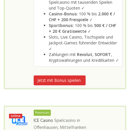
Spielcasino mit tausenden Spielen
und Top-Quoten ✓
Casino-Bonus:
100 % bis
2.000 € /
CHF + 200 Freispiele
✓
Sportbonus:
100 % bis
500 € / CHF
+ 20 € Gratiswette
✓
Slots, Live Casino, Tischspiele und
Jackpot-Games führender Entwickler
✓
Zahlungen mit
Revolut
,
SOFORT
,
Kryptowährungen und Kreditkarten ✓
Jetzt mit Bonus spielen
Premium
online
ICE Casino
Spielcasino in
Offenhausen, Mittelfranken