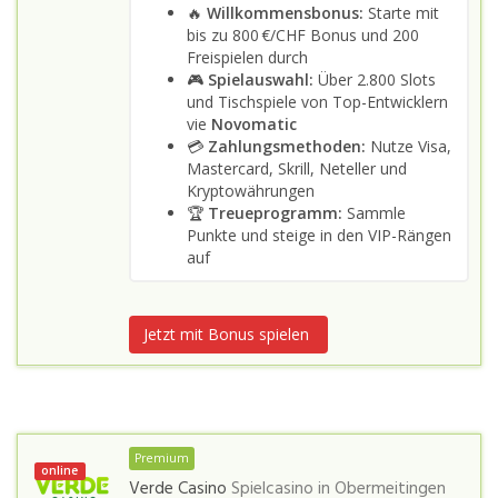
🔥
Willkommensbonus:
Starte mit
bis zu 800 €/CHF Bonus und 200
Freispielen durch
🎮
Spielauswahl:
Über 2.800 Slots
und Tischspiele von Top-Entwicklern
vie
Novomatic
💳
Zahlungsmethoden:
Nutze Visa,
Mastercard, Skrill, Neteller und
Kryptowährungen
🏆
Treueprogramm:
Sammle
Punkte und steige in den VIP-Rängen
auf
Jetzt mit Bonus spielen
Premium
online
Verde Casino
Spielcasino in
Obermeitingen