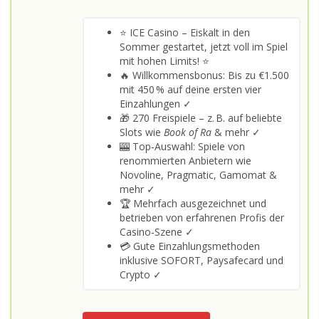
⭐ ICE Casino – Eiskalt in den
Sommer gestartet, jetzt voll im Spiel
mit hohen Limits! ⭐
🔥 Willkommensbonus: Bis zu €1.500
mit 450 % auf deine ersten vier
Einzahlungen ✓
🎁 270 Freispiele – z. B. auf beliebte
Slots wie
Book of Ra
& mehr ✓
🎰 Top‑Auswahl: Spiele von
renommierten Anbietern wie
Novoline, Pragmatic, Gamomat &
mehr ✓
🏆 Mehrfach ausgezeichnet und
betrieben von erfahrenen Profis der
Casino‑Szene ✓
💳 Gute Einzahlungsmethoden
inklusive SOFORT, Paysafecard und
Crypto ✓