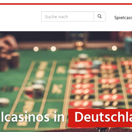
Spielcas
lcasinos in
Deutschl