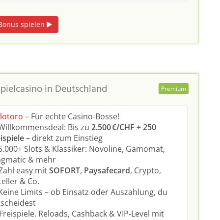
 Bonus spielen
pielcasino in
Deutschland
Premium
lotoro
– Für echte Casino-Bosse!
 Willkommensdeal: Bis zu
2.500 €/CHF + 250
ispiele –
direkt zum Einstieg
5.000+ Slots & Klassiker: Novoline, Gamomat,
agmatic & mehr
Zahl easy mit
SOFORT
,
Paysafecard
, Crypto,
eller & Co.
Keine Limits – ob Einsatz oder Auszahlung, du
tscheidest
Freispiele, Reloads, Cashback & VIP-Level mit