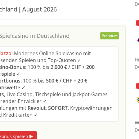
D
schland | August 2026
Spielcasino in
Deutschland
Premium
lazzo
: Modernes Online Spielcasino mit
Hi
usenden Spielen und Top-Quoten ✓
D
sino-Bonus:
100 % bis
2.000 € / CHF + 200
ispiele
✓
ortbonus:
100 % bis
500 € / CHF + 20 €
atiswette
✓
ts, Live Casino, Tischspiele und Jackpot-Games
render Entwickler ✓
hlungen mit
Revolut
,
SOFORT
, Kryptowährungen
d Kreditkarten ✓
W
D
 Bonus spielen