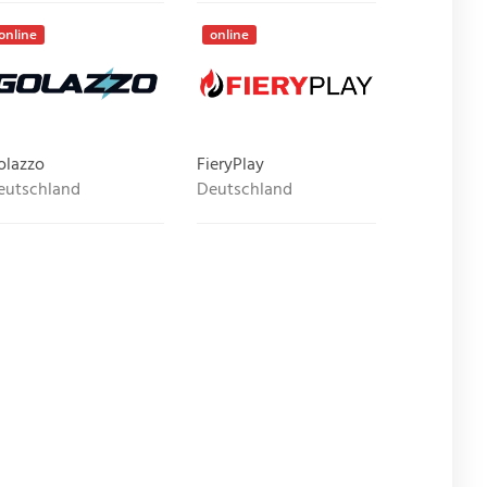
online
online
olazzo
FieryPlay
eutschland
Deutschland