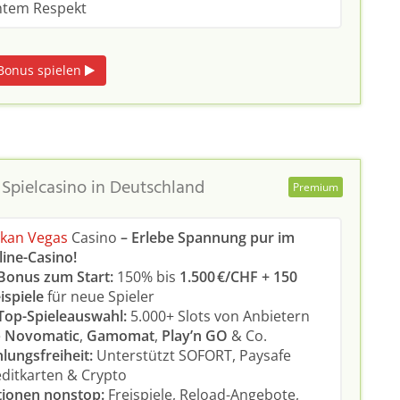
htem Respekt
 Bonus spielen
Spielcasino in
Deutschland
Premium
lkan Vegas
Casino
– Erlebe Spannung pur im
ine-Casino!
Bonus zum Start:
150% bis
1.500 €/CHF + 150
ispiele
für neue Spieler
Top-Spieleauswahl:
5.000+ Slots von Anbietern
e
Novomatic
,
Gamomat
,
Play’n GO
& Co.
lungsfreiheit:
Unterstützt SOFORT, Paysafe
ditkarten & Crypto
tionen nonstop:
Freispiele, Reload-Angebote,