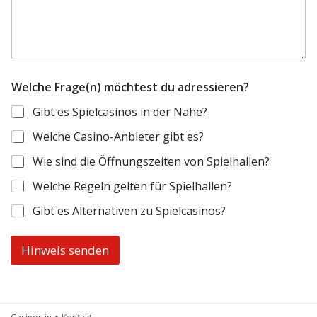
o
t
h
e
k
a
d
Welche Frage(n) möchtest du adressieren?
r
Gibt es Spielcasinos in der Nähe?
e
s
Welche Casino-Anbieter gibt es?
s
i
Wie sind die Öffnungszeiten von Spielhallen?
e
r
Welche Regeln gelten für Spielhallen?
e
n
Gibt es Alternativen zu Spielcasinos?
?
Hinweis senden