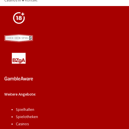
Casinos in
♣
Kontakt
Weitere Angebote:
Spielhallen
Spielotheken
Casinos