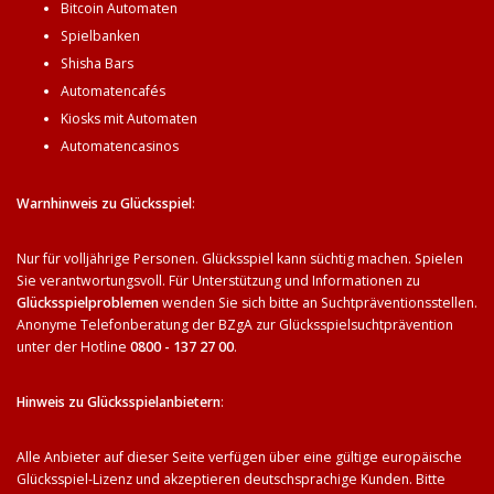
Bitcoin Automaten
Spielbanken
Shisha Bars
Automatencafés
Kiosks mit Automaten
Automatencasinos
Warnhinweis zu Glücksspiel
:
Nur für volljährige Personen. Glücksspiel kann süchtig machen. Spielen
Sie verantwortungsvoll. Für Unterstützung und Informationen zu
Glücksspielproblemen
wenden Sie sich bitte an Suchtpräventionsstellen.
Anonyme Telefonberatung der BZgA zur Glücksspielsuchtprävention
unter der Hotline
0800 - 137 27 00
.
Hinweis zu Glücksspielanbietern
:
Alle Anbieter auf dieser Seite verfügen über eine gültige europäische
Glücksspiel-Lizenz und akzeptieren deutschsprachige Kunden. Bitte