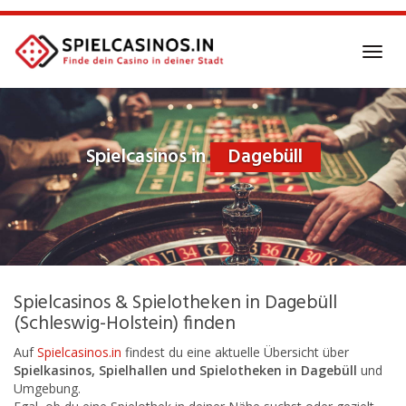
Skip
to
main
Toggl
content
navig
Spielcasinos in
Dagebüll
Spielcasinos & Spielotheken in Dagebüll
(Schleswig-Holstein) finden
Auf
Spielcasinos.in
findest du eine aktuelle Übersicht über
Spielkasinos,
Spielhallen und Spielotheken in Dagebüll
und
Umgebung.