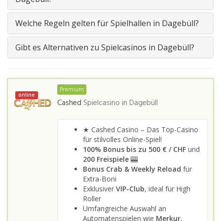
Welche Regeln gelten für Spielhallen in Dagebüll?
Gibt es Alternativen zu Spielcasinos in Dagebüll?
Premium
online
Cashed
Spielcasino in
Dagebüll
★ Cashed Casino – Das Top-Casino
für stilvolles Online-Spiel!
100% Bonus bis zu 500 €
/ CHF
und
200 Freispiele
🎰
Bonus Crab & Weekly Reload
für
Extra-Boni
Exklusiver
VIP-Club
, ideal für High
Roller
Umfangreiche Auswahl an
Automatenspielen wie
Merkur
,