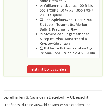
ohne Grenzen!
⭐
🔥
Willkommensbonus
: 100 % bis
500 €/CHF
& 50 % bis
1.000 €/CHF
+
200 Freispiele
🎰
Top-Spielauswahl
: Über
5.600
Slots
von
Novomatic, Merkur,
Bally & Pragmatic Play
💳
Sichere Zahlungsmethoden
:
Akzeptiert
Visa, Mastercard &
Kryptowährungen
🏆
Exklusive Extras
: Regelmäßige
Reload-Boni, Freispiele & VIP-Club
Jetzt mit Bonus spielen
Spielhallen & Casinos in Dagebüll – Übersicht
Hier findest du eine Auswahl bekannter Spielotheken und