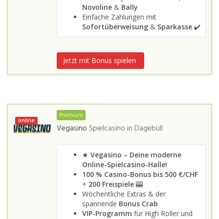
Novoline
&
Bally
Einfache Zahlungen mit
Sofortüberweisung
&
Sparkasse
✔️
Jetzt mit Bonus spielen
Premium
online
Vegasino
Spielcasino in
Dagebüll
★
Vegasino – Deine moderne
Online-Spielcasino-Halle!
100 % Casino-Bonus bis 500 €/CHF
+
200 Freispiele
🎰
Wöchentliche Extras & der
spannende
Bonus Crab
VIP-Programm
für High Roller und