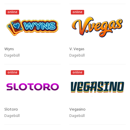
online
online
Wyns
V. Vegas
Dagebüll
Dagebüll
online
online
Slotoro
Vegasino
Dagebüll
Dagebüll