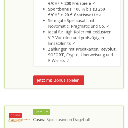
€/CHF + 200 Freispiele
✓
Sportbonus:
100 % bis zu
250
€/CHF + 20 € Gratiswette
✓
Sehr gute Spielausahl mit
Novomatic, Pragmatic und Co. ✓
Ideal für High Roller mit exklusiven
VIP-Vorteilen und großzügigen
Einsatzlimits ✓
Zahlungen mit Kreditkarten,
Revolut
,
SOFORT
, Crypto, Überweisung und
E-Wallets ✓
Jetzt mit Bonus spielen
Premium
online
Casina
Spielcasino in
Dagebüll