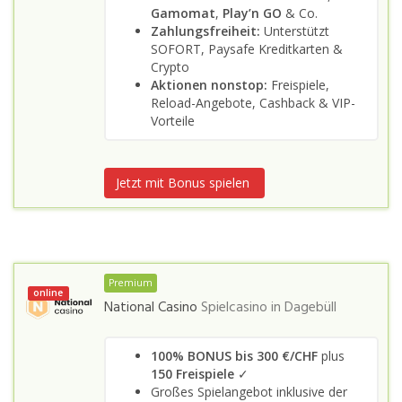
Gamomat
,
Play’n GO
& Co.
Zahlungsfreiheit:
Unterstützt
SOFORT, Paysafe Kreditkarten &
Crypto
Aktionen nonstop:
Freispiele,
Reload-Angebote, Cashback & VIP-
Vorteile
Jetzt mit Bonus spielen
Premium
online
National Casino
Spielcasino in
Dagebüll
100% BONUS bis 300 €/CHF
plus
150 Freispiele
✓
Großes Spielangebot inklusive der