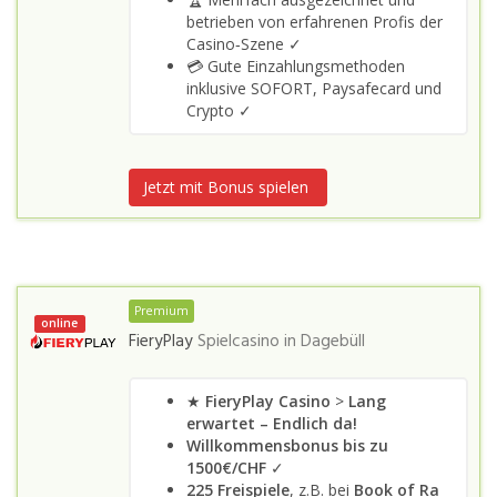
betrieben von erfahrenen Profis der
Casino‑Szene ✓
💳 Gute Einzahlungsmethoden
inklusive SOFORT, Paysafecard und
Crypto ✓
Jetzt mit Bonus spielen
Premium
online
FieryPlay
Spielcasino in
Dagebüll
★
FieryPlay Casino
>
Lang
erwartet – Endlich da!
Willkommensbonus bis zu
1500€/CHF
✓
225 Freispiele
, z.B. bei
Book of Ra