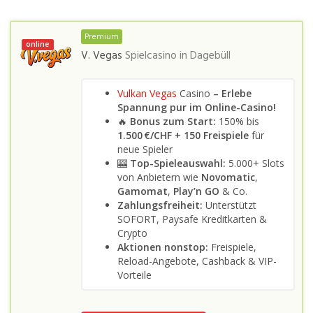
Premium
online
V. Vegas
Spielcasino in
Dagebüll
Vulkan Vegas
Casino
– Erlebe
Spannung pur im Online-Casino!
🔥
Bonus zum Start:
150% bis
1.500 €/CHF + 150 Freispiele
für
neue Spieler
🎰
Top-Spieleauswahl:
5.000+ Slots
von Anbietern wie
Novomatic
,
Gamomat
,
Play’n GO
& Co.
Zahlungsfreiheit:
Unterstützt
SOFORT, Paysafe Kreditkarten &
Crypto
Aktionen nonstop:
Freispiele,
Reload-Angebote, Cashback & VIP-
Vorteile