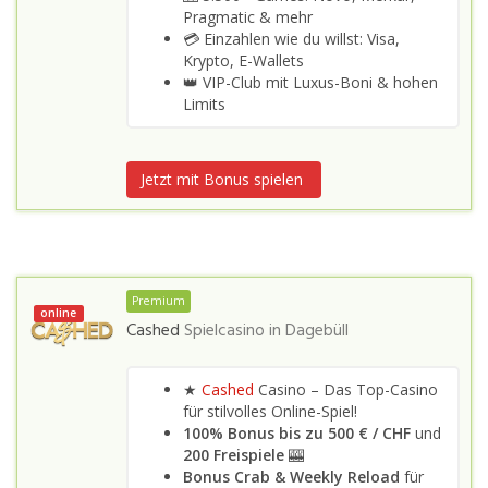
Pragmatic & mehr
💳 Einzahlen wie du willst: Visa,
Krypto, E-Wallets
👑 VIP-Club mit Luxus-Boni & hohen
Limits
Jetzt mit Bonus spielen
Premium
online
Cashed
Spielcasino in
Dagebüll
★
Cashed
Casino – Das Top-Casino
für stilvolles Online-Spiel!
100% Bonus bis zu 500 €
/ CHF
und
200 Freispiele
🎰
Bonus Crab & Weekly Reload
für