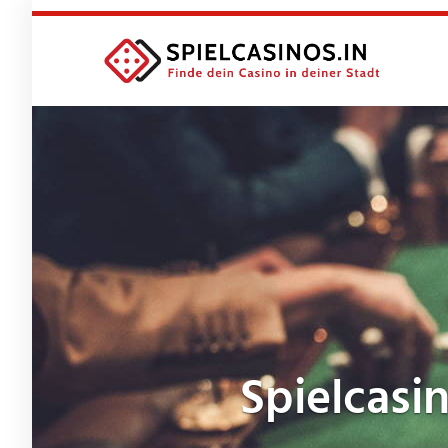
Skip
to
main
content
Spielcasi