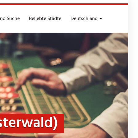
ino Suche
Beliebte Städte
Deutschland
terwald)