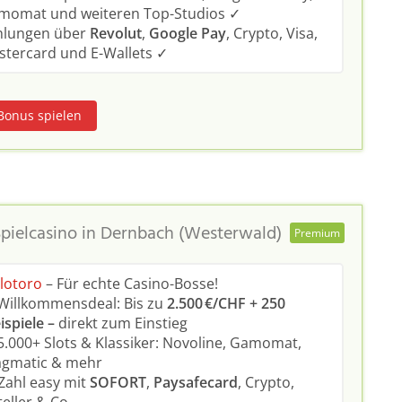
momat und weiteren Top-Studios ✓
hlungen über
Revolut
,
Google Pay
, Crypto, Visa,
stercard und E-Wallets ✓
 Bonus spielen
pielcasino in
Dernbach (Westerwald)
Premium
lotoro
– Für echte Casino-Bosse!
 Willkommensdeal: Bis zu
2.500 €/CHF + 250
ispiele –
direkt zum Einstieg
5.000+ Slots & Klassiker: Novoline, Gamomat,
agmatic & mehr
Zahl easy mit
SOFORT
,
Paysafecard
, Crypto,