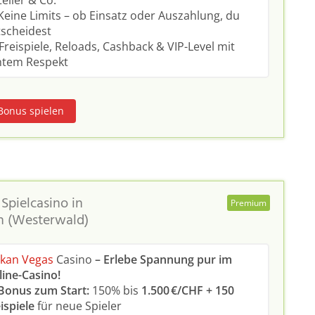
eller & Co.
Keine Limits – ob Einsatz oder Auszahlung, du
tscheidest
Freispiele, Reloads, Cashback & VIP-Level mit
htem Respekt
 Bonus spielen
Spielcasino in
Premium
h (Westerwald)
lkan Vegas
Casino
– Erlebe Spannung pur im
ine-Casino!
Bonus zum Start:
150% bis
1.500 €/CHF + 150
ispiele
für neue Spieler