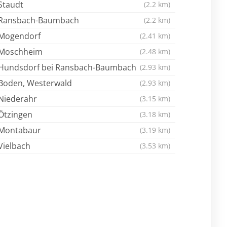
Staudt
(2.2 km)
Ransbach-Baumbach
(2.2 km)
Mogendorf
(2.41 km)
Moschheim
(2.48 km)
Hundsdorf bei Ransbach-Baumbach
(2.93 km)
Boden, Westerwald
(2.93 km)
Niederahr
(3.15 km)
Ötzingen
(3.18 km)
Montabaur
(3.19 km)
Vielbach
(3.53 km)