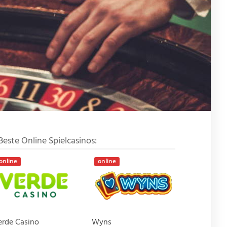
Beste Online Spielcasinos:
online
online
erde Casino
Wyns