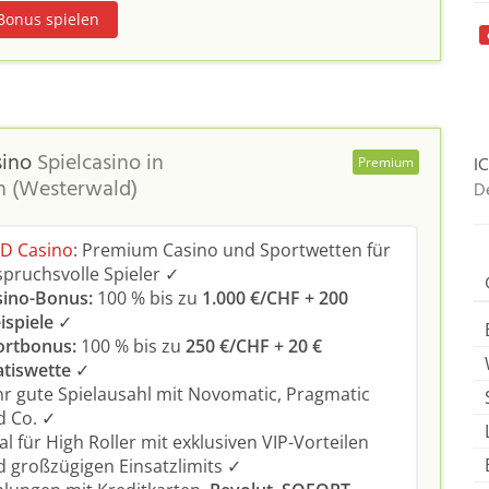
 Bonus spielen
ino
Spielcasino in
I
Premium
h (Westerwald)
D
D Casino
: Premium Casino und Sportwetten für
pruchsvolle Spieler ✓
sino-Bonus:
100 % bis zu
1.000 €/CHF + 200
ispiele
✓
ortbonus:
100 % bis zu
250 €/CHF + 20 €
atiswette
✓
r gute Spielausahl mit Novomatic, Pragmatic
d Co. ✓
al für High Roller mit exklusiven VIP-Vorteilen
 großzügigen Einsatzlimits ✓