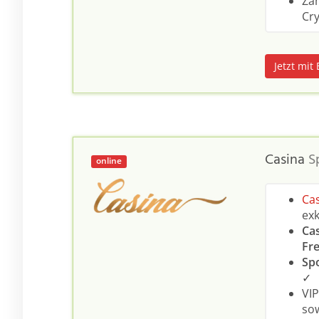
Zah
Cr
Jetzt mit
Casina
S
online
Ca
ex
Ca
Fre
Sp
✓
VIP
so