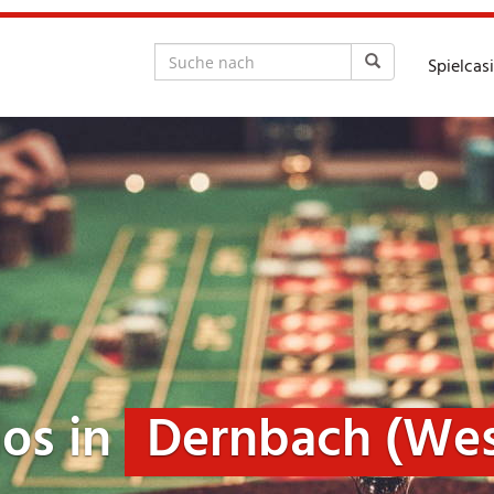
Spielcas
nos in
Dernbach (Wes