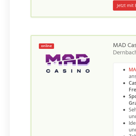
Jetzt mit
MAD Cas
online
Dernbac
MA
ans
Ca
Fre
Sp
Gr
Seh
un
Ide
und