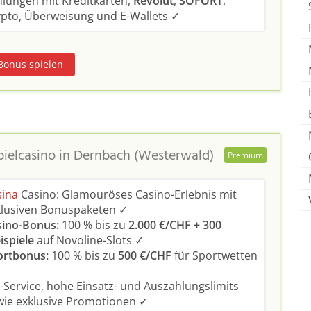
lungen mit Kreditkarten,
Revolut
,
SOFORT
,
ypto, Überweisung und E-Wallets ✓
 Bonus spielen
pielcasino in
Dernbach (Westerwald)
Premium
sina
Casino: Glamouröses Casino-Erlebnis mit
klusiven Bonuspaketen ✓
sino-Bonus:
100 % bis zu
2.000 €/CHF + 300
ispiele
auf Novoline-Slots ✓
ortbonus:
100 % bis zu
500 €/CHF
für Sportwetten
-Service, hohe Einsatz- und Auszahlungslimits
wie exklusive Promotionen ✓