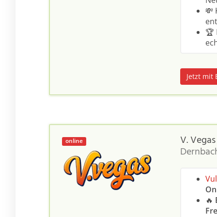
Net
💸 
en
🏆 
ec
Jetzt mit
V. Vegas
online
Dernbac
Vu
Onl
🔥
Fre