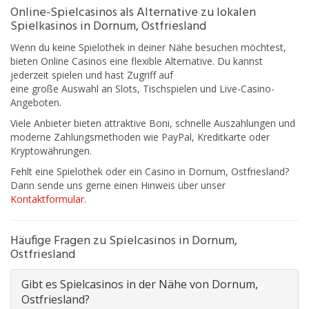
Online-Spielcasinos als Alternative zu lokalen
Spielkasinos in Dornum, Ostfriesland
Wenn du keine Spielothek in deiner Nähe besuchen möchtest,
bieten Online Casinos eine flexible Alternative. Du kannst
jederzeit spielen und hast Zugriff auf
eine große Auswahl an Slots, Tischspielen und Live-Casino-
Angeboten.
Viele Anbieter bieten attraktive Boni, schnelle Auszahlungen und
moderne Zahlungsmethoden wie PayPal, Kreditkarte oder
Kryptowährungen.
Fehlt eine Spielothek oder ein Casino in Dornum, Ostfriesland?
Dann sende uns gerne einen Hinweis über unser
Kontaktformular
.
Häufige Fragen zu Spielcasinos in Dornum,
Ostfriesland
Gibt es Spielcasinos in der Nähe von Dornum,
Ostfriesland?