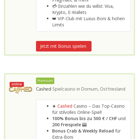
💳 Einzahlen wie du willst: Visa,
Krypto, E-Wallets
👑 VIP-Club mit Luxus-Boni & hohen
Limits
Jetzt mit Bonus spielen
Premium
online
Cashed
Spielcasino in
Dornum, Ostfriesland
★
Cashed
Casino – Das Top-Casino
für stilvolles Online-Spiel!
100% Bonus bis zu 500 €
/ CHF
und
200 Freispiele
🎰
Bonus Crab & Weekly Reload
für
Extra-Boni