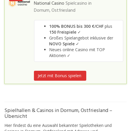
National Casino
Spielcasino in
Dornum, Ostfriesland
100% BONUS bis 300 €/CHF
plus
150 Freispiele
✓
Großes Spielangebot inklusive der
NOVO Spiele
✓
Neues online Casino mit TOP
Aktionen ✓
Jetzt mit Bonus spielen
Spielhallen & Casinos in Dornum, Ostfriesland –
Übersicht
Hier findest du eine Auswahl bekannter Spielotheken und