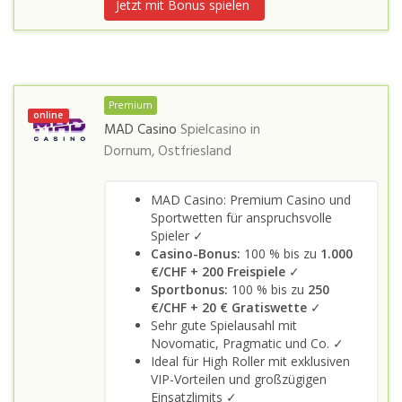
Jetzt mit Bonus spielen
Premium
online
MAD Casino
Spielcasino in
Dornum, Ostfriesland
MAD Casino: Premium Casino und
Sportwetten für anspruchsvolle
Spieler ✓
Casino-Bonus:
100 % bis zu
1.000
€/CHF + 200 Freispiele
✓
Sportbonus:
100 % bis zu
250
€/CHF + 20 € Gratiswette
✓
Sehr gute Spielausahl mit
Novomatic, Pragmatic und Co. ✓
Ideal für High Roller mit exklusiven
VIP-Vorteilen und großzügigen
Einsatzlimits ✓