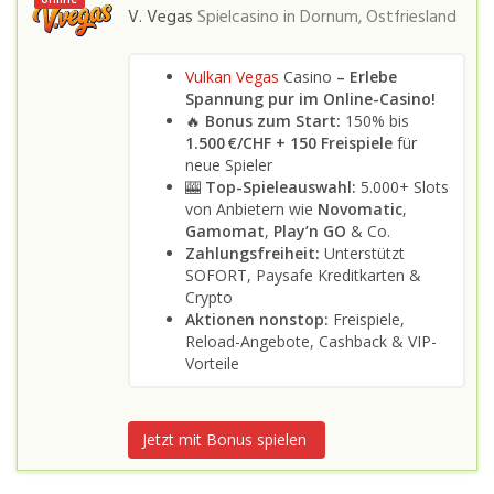
V. Vegas
Spielcasino in
Dornum, Ostfriesland
Vulkan Vegas
Casino
– Erlebe
Spannung pur im Online-Casino!
🔥
Bonus zum Start:
150% bis
1.500 €/CHF + 150 Freispiele
für
neue Spieler
🎰
Top-Spieleauswahl:
5.000+ Slots
von Anbietern wie
Novomatic
,
Gamomat
,
Play’n GO
& Co.
Zahlungsfreiheit:
Unterstützt
SOFORT, Paysafe Kreditkarten &
Crypto
Aktionen nonstop:
Freispiele,
Reload-Angebote, Cashback & VIP-
Vorteile
Jetzt mit Bonus spielen