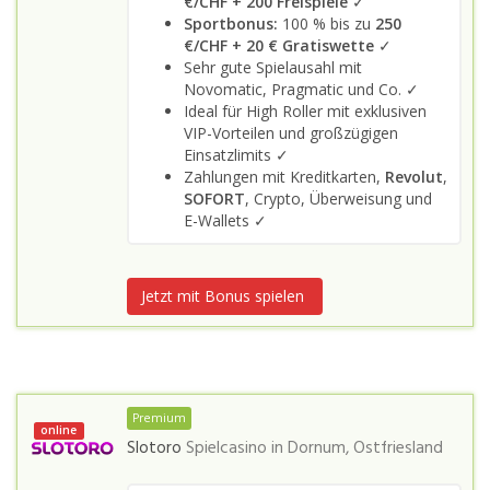
€/CHF + 200 Freispiele
✓
Sportbonus:
100 % bis zu
250
€/CHF + 20 € Gratiswette
✓
Sehr gute Spielausahl mit
Novomatic, Pragmatic und Co. ✓
Ideal für High Roller mit exklusiven
VIP-Vorteilen und großzügigen
Einsatzlimits ✓
Zahlungen mit Kreditkarten,
Revolut
,
SOFORT
, Crypto, Überweisung und
E-Wallets ✓
Jetzt mit Bonus spielen
Premium
online
Slotoro
Spielcasino in
Dornum, Ostfriesland