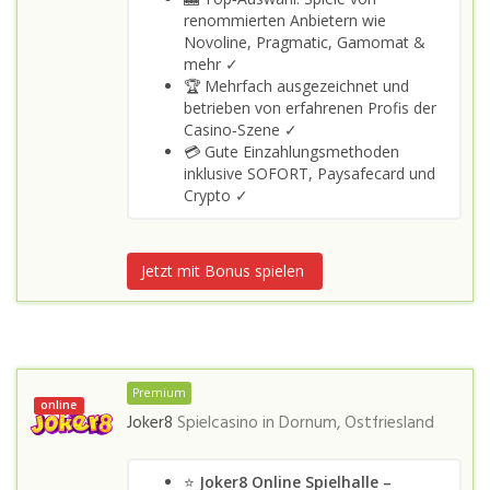
renommierten Anbietern wie
Novoline, Pragmatic, Gamomat &
mehr ✓
🏆 Mehrfach ausgezeichnet und
betrieben von erfahrenen Profis der
Casino‑Szene ✓
💳 Gute Einzahlungsmethoden
inklusive SOFORT, Paysafecard und
Crypto ✓
Jetzt mit Bonus spielen
Premium
online
Joker8
Spielcasino in
Dornum, Ostfriesland
⭐
Joker8 Online Spielhalle –