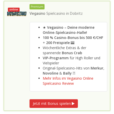
Premium
online
Vegasino
Spielcasino in
Dobritz
★
Vegasino – Deine moderne
Online-Spielcasino-Halle!
100 % Casino-Bonus bis 500 €/CHF
+
200 Freispiele
🎰
Wöchentliche Extras & der
spannende
Bonus Crab
VIP-Programm
für High Roller und
Vielspieler
Original-Spielcasino-Hits von
Merkur
,
Novoline
&
Bally
🃏
Mehr Infos im Vegasino Online
Spielcasino Review
Jetzt mit Bonus spielen