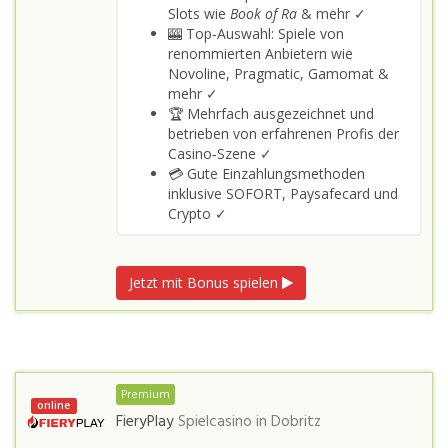
Slots wie
Book of Ra
& mehr ✓
🎰 Top‑Auswahl: Spiele von
renommierten Anbietern wie
Novoline, Pragmatic, Gamomat &
mehr ✓
🏆 Mehrfach ausgezeichnet und
betrieben von erfahrenen Profis der
Casino‑Szene ✓
💳 Gute Einzahlungsmethoden
inklusive SOFORT, Paysafecard und
Crypto ✓
Jetzt mit Bonus spielen
Premium
online
FieryPlay
Spielcasino in
Dobritz