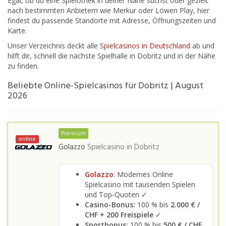
Egal, ob du eine Spielothek in deiner Nähe suchst oder gezielt
nach bestimmten Anbietern wie Merkur oder Löwen Play, hier
findest du passende Standorte mit Adresse, Öffnungszeiten und
Karte.
Unser Verzeichnis deckt alle
Spielcasinos in Deutschland
ab und
hilft dir, schnell die nächste Spielhalle in Dobritz und in der Nähe
zu finden.
Beliebte Online-Spielcasinos für Dobritz | August
2026
Premium
online
Golazzo
Spielcasino in
Dobritz
Golazzo
: Modernes Online
Spielcasino mit tausenden Spielen
und Top-Quoten ✓
Casino-Bonus:
100 % bis
2.000 € /
CHF + 200 Freispiele
✓
Sportbonus:
100 % bis
500 € / CHF