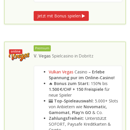
Jetzt mit Bonus spielen
Premium
online
V. Vegas
Spielcasino in
Dobritz
Vulkan Vegas
Casino
– Erlebe
Spannung pur im Online-Casino!
🔥
Bonus zum Start:
150% bis
1.500 €/CHF + 150 Freispiele
für
neue Spieler
🎰
Top-Spieleauswahl:
5.000+ Slots
von Anbietern wie
Novomatic
,
Gamomat
,
Play’n GO
& Co.
Zahlungsfreiheit:
Unterstützt
SOFORT, Paysafe Kreditkarten &
Crypto