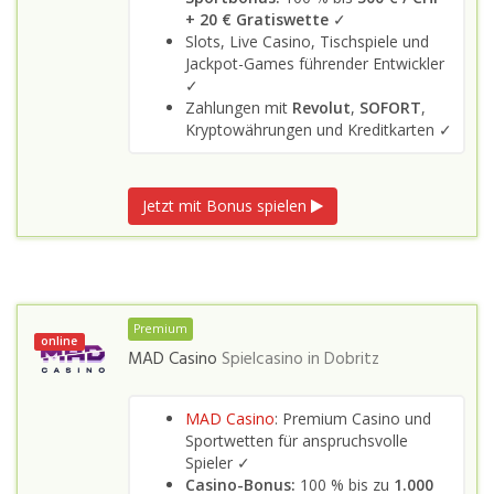
+ 20 € Gratiswette
✓
Slots, Live Casino, Tischspiele und
Jackpot-Games führender Entwickler
✓
Zahlungen mit
Revolut
,
SOFORT
,
Kryptowährungen und Kreditkarten ✓
Jetzt mit Bonus spielen
Premium
online
MAD Casino
Spielcasino in
Dobritz
MAD Casino
: Premium Casino und
Sportwetten für anspruchsvolle
Spieler ✓
Casino-Bonus:
100 % bis zu
1.000