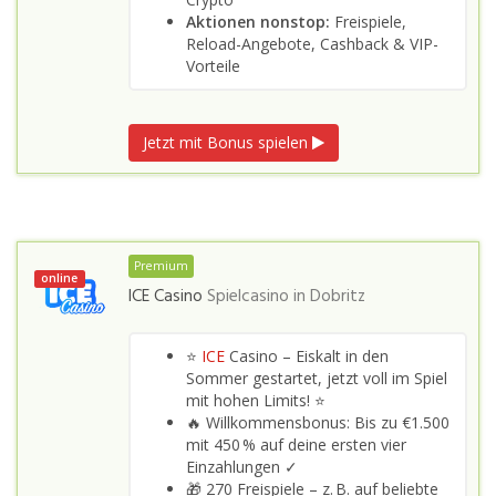
Aktionen nonstop:
Freispiele,
Reload-Angebote, Cashback & VIP-
Vorteile
Jetzt mit Bonus spielen
Premium
online
ICE Casino
Spielcasino in
Dobritz
⭐
ICE
Casino – Eiskalt in den
Sommer gestartet, jetzt voll im Spiel
mit hohen Limits! ⭐
🔥 Willkommensbonus: Bis zu €1.500
mit 450 % auf deine ersten vier
Einzahlungen ✓
🎁 270 Freispiele – z. B. auf beliebte