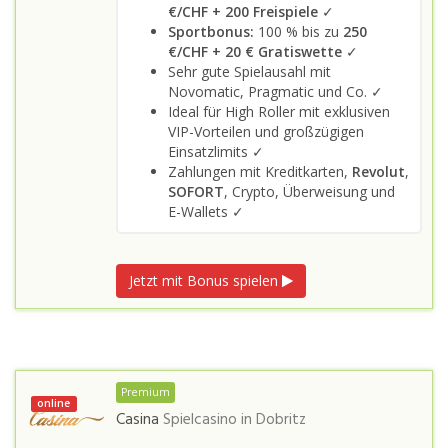
€/CHF + 200 Freispiele
✓
Sportbonus:
100 % bis zu
250
€/CHF + 20 € Gratiswette
✓
Sehr gute Spielausahl mit
Novomatic, Pragmatic und Co. ✓
Ideal für High Roller mit exklusiven
VIP-Vorteilen und großzügigen
Einsatzlimits ✓
Zahlungen mit Kreditkarten,
Revolut
,
SOFORT
, Crypto, Überweisung und
E-Wallets ✓
Jetzt mit Bonus spielen
Premium
online
Casina
Spielcasino in
Dobritz