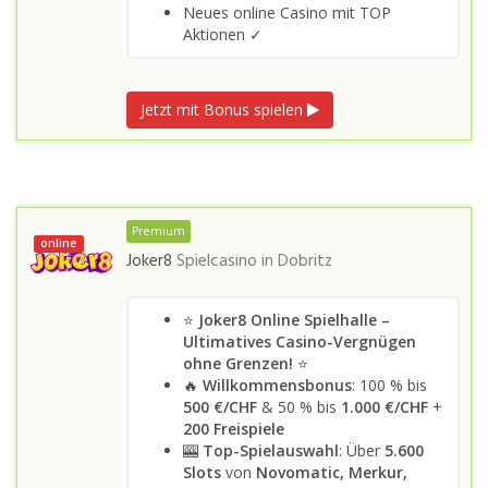
Neues online Casino mit TOP
Aktionen ✓
Jetzt mit Bonus spielen
Premium
online
Joker8
Spielcasino in
Dobritz
⭐
Joker8 Online Spielhalle –
Ultimatives Casino-Vergnügen
ohne Grenzen!
⭐
🔥
Willkommensbonus
: 100 % bis
500 €/CHF
& 50 % bis
1.000 €/CHF
+
200 Freispiele
🎰
Top-Spielauswahl
: Über
5.600
Slots
von
Novomatic, Merkur,