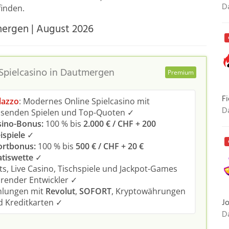
D
finden.
mergen | August 2026
Spielcasino in
Dautmergen
Premium
Fi
lazzo
: Modernes Online Spielcasino mit
D
usenden Spielen und Top-Quoten ✓
sino-Bonus:
100 % bis
2.000 € / CHF + 200
ispiele
✓
ortbonus:
100 % bis
500 € / CHF + 20 €
atiswette
✓
ts, Live Casino, Tischspiele und Jackpot-Games
render Entwickler ✓
hlungen mit
Revolut
,
SOFORT
, Kryptowährungen
J
d Kreditkarten ✓
D