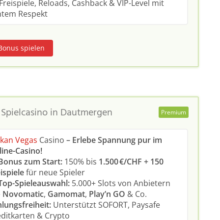
Freispiele, Reloads, Cashback & VIP-Level mit
htem Respekt
 Bonus spielen
Spielcasino in
Dautmergen
Premium
lkan Vegas
Casino
– Erlebe Spannung pur im
ine-Casino!
Bonus zum Start:
150% bis
1.500 €/CHF + 150
ispiele
für neue Spieler
Top-Spieleauswahl:
5.000+ Slots von Anbietern
e
Novomatic
,
Gamomat
,
Play’n GO
& Co.
lungsfreiheit:
Unterstützt SOFORT, Paysafe
ditkarten & Crypto