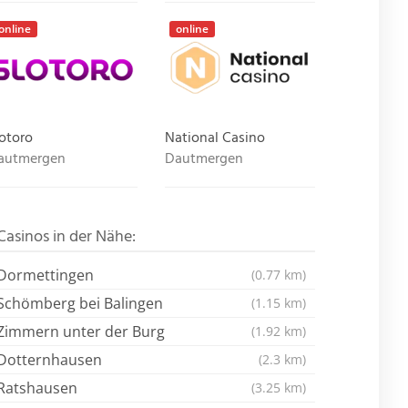
online
online
lotoro
National Casino
autmergen
Dautmergen
Casinos in der Nähe:
Dormettingen
(0.77 km)
Schömberg bei Balingen
(1.15 km)
Zimmern unter der Burg
(1.92 km)
Dotternhausen
(2.3 km)
Ratshausen
(3.25 km)