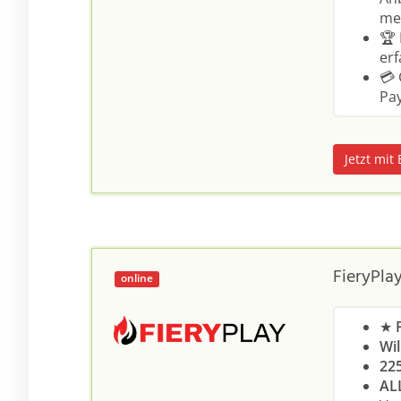
me
🏆
erf
💳
Pa
Jetzt mit
FieryPla
online
★
Wi
225
ALL