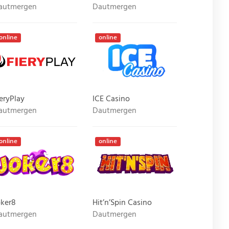
autmergen
Dautmergen
online
online
eryPlay
ICE Casino
autmergen
Dautmergen
online
online
oker8
Hit’n’Spin Casino
autmergen
Dautmergen