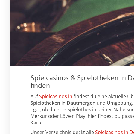
Spielcasinos & Spielotheken in
finden
Auf
Spielcasinos.in
findest du eine aktuelle Ü
Spielotheken in Dautmergen
und Umgebung.
Egal, ob du eine Spielothek in deiner Nähe s
Merkur oder Löwen Play, hier findest du pas
Karte.
Unser Verzeichnis deckt alle
Spielcasinos in 