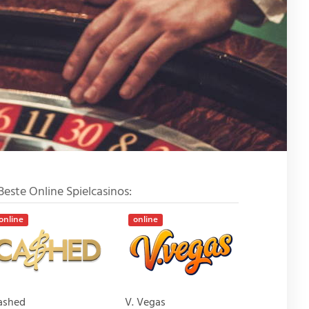
Beste Online Spielcasinos:
online
online
ashed
V. Vegas