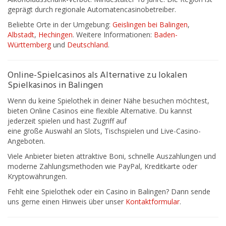
geprägt durch regionale Automatencasinobetreiber.
Beliebte Orte in der Umgebung:
Geislingen bei Balingen
,
Albstadt
,
Hechingen
. Weitere Informationen:
Baden-
Württemberg
und
Deutschland
.
Online-Spielcasinos als Alternative zu lokalen
Spielkasinos in Balingen
Wenn du keine Spielothek in deiner Nähe besuchen möchtest,
bieten Online Casinos eine flexible Alternative. Du kannst
jederzeit spielen und hast Zugriff auf
eine große Auswahl an Slots, Tischspielen und Live-Casino-
Angeboten.
Viele Anbieter bieten attraktive Boni, schnelle Auszahlungen und
moderne Zahlungsmethoden wie PayPal, Kreditkarte oder
Kryptowährungen.
Fehlt eine Spielothek oder ein Casino in Balingen? Dann sende
uns gerne einen Hinweis über unser
Kontaktformular
.