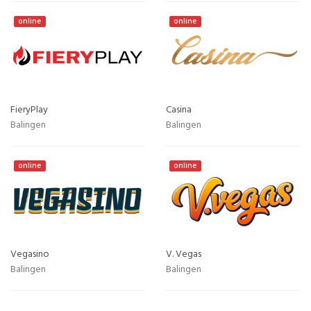
online
online
FieryPlay
Casina
Balingen
Balingen
online
online
Vegasino
V. Vegas
Balingen
Balingen