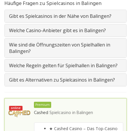
Häufige Fragen zu Spielcasinos in Balingen
Gibt es Spielcasinos in der Nähe von Balingen?
Welche Casino-Anbieter gibt es in Balingen?
Wie sind die Öffnungszeiten von Spielhallen in
Balingen?
Welche Regeln gelten für Spielhallen in Balingen?
Gibt es Alternativen zu Spielcasinos in Balingen?
Premium
online
Cashed
Spielcasino in
Balingen
★ Cashed Casino – Das Top-Casino