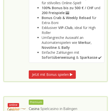
für stilvolles Online-Spiel!
100% Bonus bis zu 500 €
/ CHF
und
200 Freispiele
🎰
Bonus Crab & Weekly Reload
für
Extra-Boni
Exklusiver
VIP-Club
, ideal für High
Roller
Umfangreiche Auswahl an
Automatenspielen wie
Merkur
,
Novoline
&
Bally
Einfache Zahlungen mit
Sofortüberweisung
&
Sparkasse
✔️
Jetzt mit Bonus spielen
Premium
online
Casina
Spielcasino in
Balingen