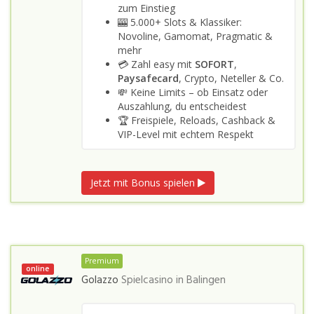
zum Einstieg
🎰 5.000+ Slots & Klassiker:
Novoline, Gamomat, Pragmatic &
mehr
💳 Zahl easy mit
SOFORT
,
Paysafecard
, Crypto, Neteller & Co.
💸 Keine Limits – ob Einsatz oder
Auszahlung, du entscheidest
🏆 Freispiele, Reloads, Cashback &
VIP-Level mit echtem Respekt
Jetzt mit Bonus spielen
Premium
online
Golazzo
Spielcasino in
Balingen