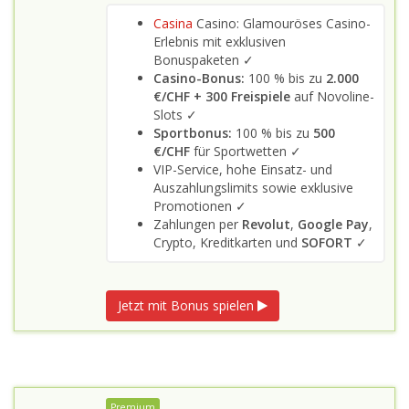
Casina
Casino: Glamouröses Casino-
Erlebnis mit exklusiven
Bonuspaketen ✓
Casino-Bonus:
100 % bis zu
2.000
€/CHF + 300 Freispiele
auf Novoline-
Slots ✓
Sportbonus:
100 % bis zu
500
€/CHF
für Sportwetten ✓
VIP-Service, hohe Einsatz- und
Auszahlungslimits sowie exklusive
Promotionen ✓
Zahlungen per
Revolut
,
Google Pay
,
Crypto, Kreditkarten und
SOFORT
✓
Jetzt mit Bonus spielen
Premium