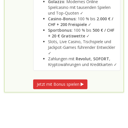
Golazzo
: Modernes Online
Spielcasino mit tausenden Spielen
und Top-Quoten ✓
Casino-Bonus:
100 % bis
2.000 € /
CHF + 200 Freispiele
✓
Sportbonus:
100 % bis
500 € / CHF
+ 20 € Gratiswette
✓
Slots, Live Casino, Tischspiele und
Jackpot-Games führender Entwickler
✓
Zahlungen mit
Revolut
,
SOFORT
,
Kryptowährungen und Kreditkarten ✓
Jetzt mit Bonus spielen