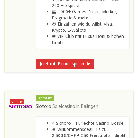
200 Freispiele
🎰 5.500+ Games: Novo, Merkur,
Pragmatic & mehr
💳 Einzahlen wie du willst: Visa,
Krypto, E-Wallets
👑 VIP-Club mit Luxus-Boni & hohen
Limits
Jetzt mit Bonus spielen
Premium
online
Slotoro
Spielcasino in
Balingen
⭐ Slotoro – Für echte Casino-Bosse!
🔥 Willkommensdeal: Bis zu
2.500 €/CHF + 250 Freispiele –
direkt