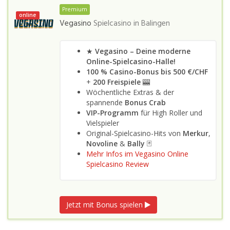
Premium
online
Vegasino
Spielcasino in
Balingen
★
Vegasino – Deine moderne
Online-Spielcasino-Halle!
100 % Casino-Bonus bis 500 €/CHF
+
200 Freispiele
🎰
Wöchentliche Extras & der
spannende
Bonus Crab
VIP-Programm
für High Roller und
Vielspieler
Original-Spielcasino-Hits von
Merkur
,
Novoline
&
Bally
🃏
Mehr Infos im Vegasino Online
Spielcasino Review
Jetzt mit Bonus spielen