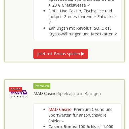
+ 20 € Gratiswette
✓
Slots, Live Casino, Tischspiele und
Jackpot-Games führender Entwickler
✓
Zahlungen mit
Revolut
,
SOFORT
,
Kryptowährungen und Kreditkarten ✓
Jetzt mit Bonus spielen
Premium
online
MAD Casino
Spielcasino in
Balingen
MAD Casino
: Premium Casino und
Sportwetten für anspruchsvolle
Spieler ✓
Casino-Bonus:
100 % bis zu
1.000