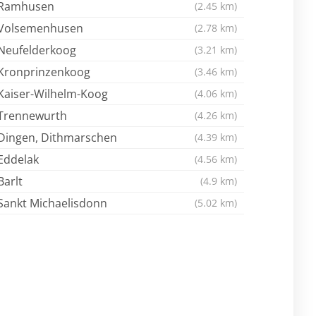
Ramhusen
(2.45 km)
Volsemenhusen
(2.78 km)
Neufelderkoog
(3.21 km)
Kronprinzenkoog
(3.46 km)
Kaiser-Wilhelm-Koog
(4.06 km)
Trennewurth
(4.26 km)
Dingen, Dithmarschen
(4.39 km)
Eddelak
(4.56 km)
Barlt
(4.9 km)
Sankt Michaelisdonn
(5.02 km)