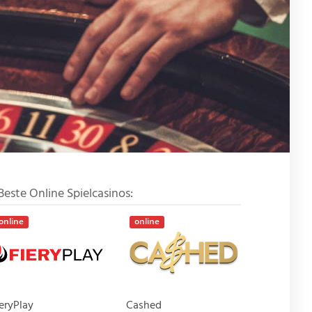
Beste Online Spielcasinos:
online
online
eryPlay
Cashed