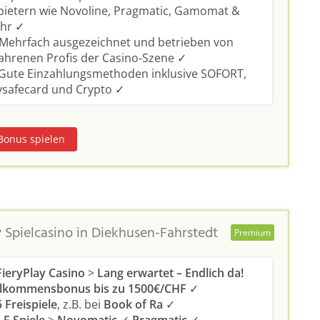
bietern wie Novoline, Pragmatic, Gamomat &
hr ✓
 Mehrfach ausgezeichnet und betrieben von
ahrenen Profis der Casino‑Szene ✓
 Gute Einzahlungsmethoden inklusive SOFORT,
ysafecard und Crypto ✓
 Bonus spielen
y
Spielcasino in
Diekhusen-Fahrstedt
Premium
FieryPlay Casino
>
Lang erwartet – Endlich da!
llkommensbonus bis zu 1500€/CHF
✓
 Freispiele
, z.B. bei
Book of Ra
✓