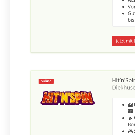
ALL
Vo
Gu
bis
Jetzt mit
Hit’n’Spi
online
Diekhuse
🎰 
🎰
🔥
Bon
🎮