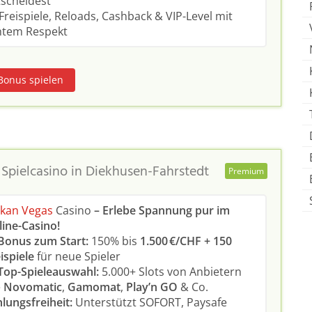
tscheidest
Freispiele, Reloads, Cashback & VIP-Level mit
htem Respekt
 Bonus spielen
Spielcasino in
Diekhusen-Fahrstedt
Premium
lkan Vegas
Casino
– Erlebe Spannung pur im
ine-Casino!
Bonus zum Start:
150% bis
1.500 €/CHF + 150
ispiele
für neue Spieler
Top-Spieleauswahl:
5.000+ Slots von Anbietern
e
Novomatic
,
Gamomat
,
Play’n GO
& Co.
lungsfreiheit:
Unterstützt SOFORT, Paysafe