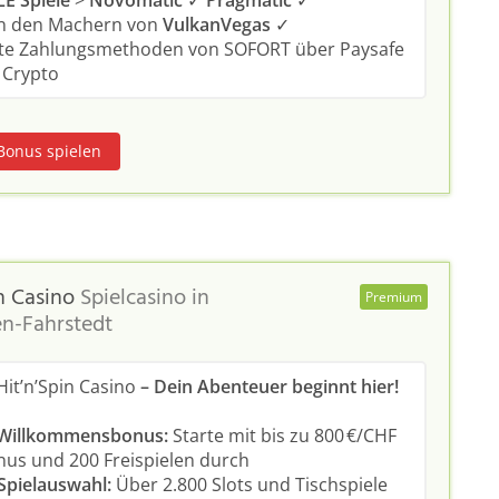
E Spiele
>
Novomatic
✓
Pragmatic
✓
n den Machern von
VulkanVegas
✓
te Zahlungsmethoden von SOFORT über Paysafe
 Crypto
 Bonus spielen
n Casino
Spielcasino in
Premium
n-Fahrstedt
Hit’n’Spin Casino
– Dein Abenteuer beginnt hier!
Willkommensbonus:
Starte mit bis zu 800 €/CHF
us und 200 Freispielen durch
Spielauswahl:
Über 2.800 Slots und Tischspiele