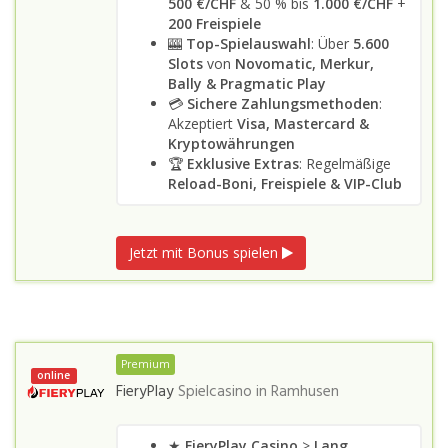
500 €/CHF
& 50 % bis
1.000 €/CHF
+
200 Freispiele
🎰
Top-Spielauswahl
: Über
5.600
Slots
von
Novomatic, Merkur,
Bally & Pragmatic Play
💳
Sichere Zahlungsmethoden
:
Akzeptiert
Visa, Mastercard &
Kryptowährungen
🏆
Exklusive Extras
: Regelmäßige
Reload-Boni, Freispiele & VIP-Club
Jetzt mit Bonus spielen
Premium
online
FieryPlay
Spielcasino in
Ramhusen
★
FieryPlay Casino
>
Lang