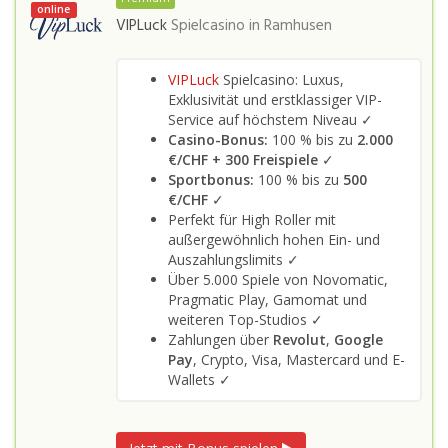
online
VIPLuck
Spielcasino in
Ramhusen
VIPLuck
Spielcasino: Luxus,
Exklusivität und erstklassiger VIP-
Service auf höchstem Niveau ✓
Casino-Bonus:
100 % bis zu
2.000
€/CHF + 300 Freispiele
✓
Sportbonus:
100 % bis zu
500
€/CHF
✓
Perfekt für High Roller mit
außergewöhnlich hohen Ein- und
Auszahlungslimits ✓
Über 5.000 Spiele von Novomatic,
Pragmatic Play, Gamomat und
weiteren Top-Studios ✓
Zahlungen über
Revolut
,
Google
Pay
, Crypto, Visa, Mastercard und E-
Wallets ✓