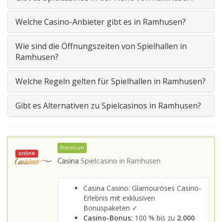
Welche Casino-Anbieter gibt es in Ramhusen?
Wie sind die Öffnungszeiten von Spielhallen in
Ramhusen?
Welche Regeln gelten für Spielhallen in Ramhusen?
Gibt es Alternativen zu Spielcasinos in Ramhusen?
Premium
online
Casina
Spielcasino in
Ramhusen
Casina Casino: Glamouröses Casino-
Erlebnis mit exklusiven
Bonuspaketen ✓
Casino-Bonus:
100 % bis zu
2.000