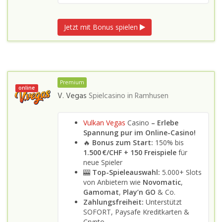
Jetzt mit Bonus spielen
Premium
online
V. Vegas
Spielcasino in
Ramhusen
Vulkan Vegas
Casino
– Erlebe
Spannung pur im Online-Casino!
🔥
Bonus zum Start:
150% bis
1.500 €/CHF + 150 Freispiele
für
neue Spieler
🎰
Top-Spieleauswahl:
5.000+ Slots
von Anbietern wie
Novomatic
,
Gamomat
,
Play’n GO
& Co.
Zahlungsfreiheit:
Unterstützt
SOFORT, Paysafe Kreditkarten &
Crypto