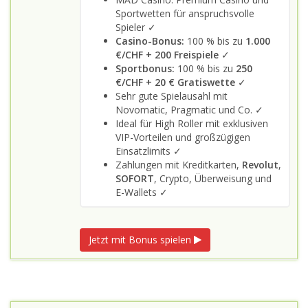
Sportwetten für anspruchsvolle
Spieler ✓
Casino-Bonus:
100 % bis zu
1.000
€/CHF + 200 Freispiele
✓
Sportbonus:
100 % bis zu
250
€/CHF + 20 € Gratiswette
✓
Sehr gute Spielausahl mit
Novomatic, Pragmatic und Co. ✓
Ideal für High Roller mit exklusiven
VIP-Vorteilen und großzügigen
Einsatzlimits ✓
Zahlungen mit Kreditkarten,
Revolut
,
SOFORT
, Crypto, Überweisung und
E-Wallets ✓
Jetzt mit Bonus spielen