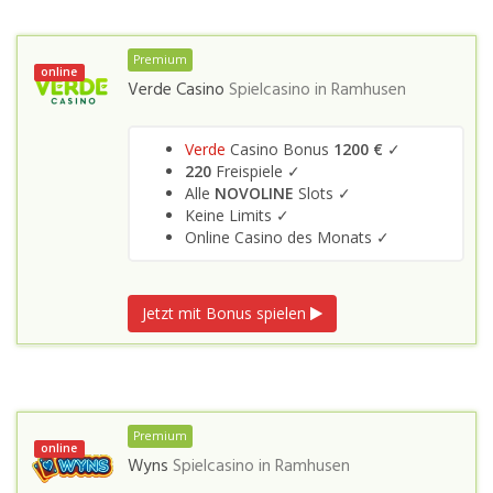
Premium
online
Verde Casino
Spielcasino in
Ramhusen
Verde
Casino Bonus
1200 €
✓
220
Freispiele ✓
Alle
NOVOLINE
Slots ✓
Keine Limits ✓
Online Casino des Monats ✓
Jetzt mit Bonus spielen
Premium
online
Wyns
Spielcasino in
Ramhusen