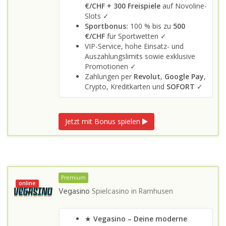
€/CHF + 300 Freispiele
auf Novoline-
Slots ✓
Sportbonus:
100 % bis zu
500
€/CHF
für Sportwetten ✓
VIP-Service, hohe Einsatz- und
Auszahlungslimits sowie exklusive
Promotionen ✓
Zahlungen per
Revolut
,
Google Pay
,
Crypto, Kreditkarten und
SOFORT
✓
Jetzt mit Bonus spielen
Premium
online
Vegasino
Spielcasino in
Ramhusen
★
Vegasino – Deine moderne