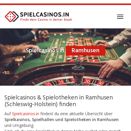
Skip
to
main
Toggl
content
navig
Spielcasinos in
Ramhusen
Spielcasinos & Spielotheken in Ramhusen
(Schleswig-Holstein) finden
Auf
Spielcasinos.in
findest du eine aktuelle Übersicht über
Spielkasinos,
Spielhallen und Spielotheken in Ramhusen
und Umgebung.