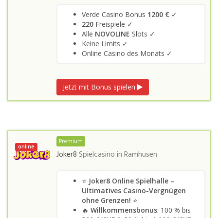
Verde Casino Bonus
1200 €
✓
220
Freispiele ✓
Alle
NOVOLINE
Slots ✓
Keine Limits ✓
Online Casino des Monats ✓
Jetzt mit Bonus spielen
Premium
online
Joker8
Spielcasino in
Ramhusen
⭐
Joker8 Online Spielhalle –
Ultimatives Casino-Vergnügen
ohne Grenzen!
⭐
🔥
Willkommensbonus
: 100 % bis