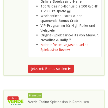
Online-Spielcasino-Halle!
100 % Casino-Bonus bis 500 €/CHF
+
200 Freispiele
🎰
Wöchentliche Extras & der
spannende
Bonus Crab
VIP-Programm
für High Roller und
Vielspieler
Original-Spielcasino-Hits von
Merkur
,
Novoline
&
Bally
🃏
Mehr Infos im Vegasino Online
Spielcasino Review
Jetzt mit Bonus spielen
Premium
online
Verde Casino
Spielcasino in
Ramhusen