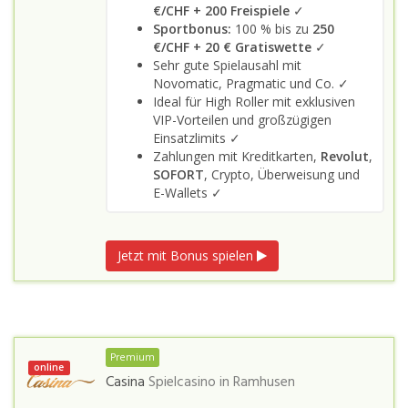
€/CHF + 200 Freispiele
✓
Sportbonus:
100 % bis zu
250
€/CHF + 20 € Gratiswette
✓
Sehr gute Spielausahl mit
Novomatic, Pragmatic und Co. ✓
Ideal für High Roller mit exklusiven
VIP-Vorteilen und großzügigen
Einsatzlimits ✓
Zahlungen mit Kreditkarten,
Revolut
,
SOFORT
, Crypto, Überweisung und
E-Wallets ✓
Jetzt mit Bonus spielen
Premium
online
Casina
Spielcasino in
Ramhusen