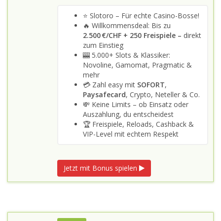
⭐ Slotoro – Für echte Casino-Bosse!
🔥 Willkommensdeal: Bis zu
2.500 €/CHF + 250 Freispiele –
direkt
zum Einstieg
🎰 5.000+ Slots & Klassiker:
Novoline, Gamomat, Pragmatic &
mehr
💳 Zahl easy mit
SOFORT
,
Paysafecard
, Crypto, Neteller & Co.
💸 Keine Limits – ob Einsatz oder
Auszahlung, du entscheidest
🏆 Freispiele, Reloads, Cashback &
VIP-Level mit echtem Respekt
Jetzt mit Bonus spielen