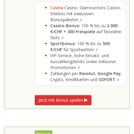
Casina
Casino: Glamouröses Casino-
Erlebnis mit exklusiven
Bonuspaketen ✓
Casino-Bonus:
100 % bis zu
2.000
€/CHF + 300 Freispiele
auf Novoline-
Slots ✓
Sportbonus:
100 % bis zu
500
€/CHF
für Sportwetten ✓
VIP-Service, hohe Einsatz- und
Auszahlungslimits sowie exklusive
Promotionen ✓
Zahlungen per
Revolut
,
Google Pay
,
Crypto, Kreditkarten und
SOFORT
✓
Jetzt mit Bonus spielen
Premium