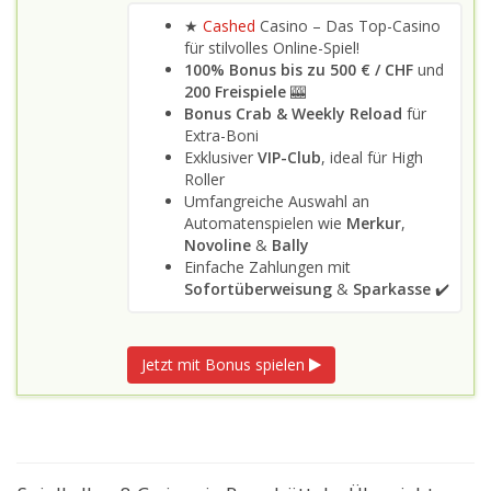
★
Cashed
Casino – Das Top-Casino
für stilvolles Online-Spiel!
100% Bonus bis zu 500 €
/ CHF
und
200 Freispiele
🎰
Bonus Crab & Weekly Reload
für
Extra-Boni
Exklusiver
VIP-Club
, ideal für High
Roller
Umfangreiche Auswahl an
Automatenspielen wie
Merkur
,
Novoline
&
Bally
Einfache Zahlungen mit
Sofortüberweisung
&
Sparkasse
✔️
Jetzt mit Bonus spielen