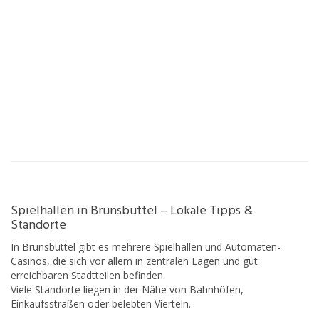
Spielhallen in Brunsbüttel – Lokale Tipps &
Standorte
In Brunsbüttel gibt es mehrere Spielhallen und Automaten-
Casinos, die sich vor allem in zentralen Lagen und gut
erreichbaren Stadtteilen befinden.
Viele Standorte liegen in der Nähe von Bahnhöfen,
Einkaufsstraßen oder belebten Vierteln.