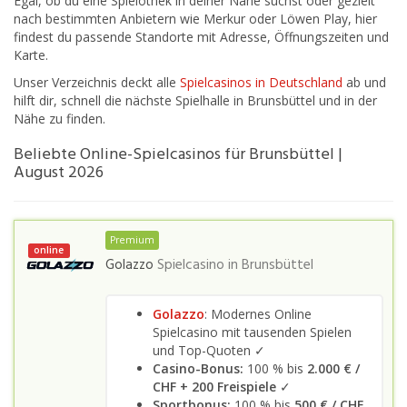
Egal, ob du eine Spielothek in deiner Nähe suchst oder gezielt
nach bestimmten Anbietern wie Merkur oder Löwen Play, hier
findest du passende Standorte mit Adresse, Öffnungszeiten und
Karte.
Unser Verzeichnis deckt alle
Spielcasinos in Deutschland
ab und
hilft dir, schnell die nächste Spielhalle in Brunsbüttel und in der
Nähe zu finden.
Beliebte Online-Spielcasinos für Brunsbüttel |
August 2026
Premium
online
Golazzo
Spielcasino in
Brunsbüttel
Golazzo
: Modernes Online
Spielcasino mit tausenden Spielen
und Top-Quoten ✓
Casino-Bonus:
100 % bis
2.000 € /
CHF + 200 Freispiele
✓
Sportbonus:
100 % bis
500 € / CHF