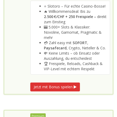
⭐ Slotoro – Für echte Casino-Bosse!
🔥 Willkommensdeal: Bis zu
2.500 €/CHF + 250 Freispiele –
direkt
zum Einstieg
🎰 5.000+ Slots & Klassiker:
Novoline, Gamomat, Pragmatic &
mehr
💳 Zahl easy mit
SOFORT
,
Paysafecard
, Crypto, Neteller & Co.
💸 Keine Limits – ob Einsatz oder
Auszahlung, du entscheidest
🏆 Freispiele, Reloads, Cashback &
VIP-Level mit echtem Respekt
Jetzt mit Bonus spielen
Premium