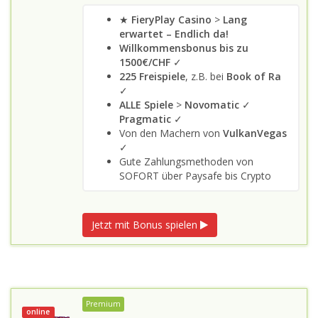
★
FieryPlay Casino
>
Lang
erwartet – Endlich da!
Willkommensbonus bis zu
1500€/CHF
✓
225 Freispiele
, z.B. bei
Book of Ra
✓
ALLE Spiele
>
Novomatic
✓
Pragmatic
✓
Von den Machern von
VulkanVegas
✓
Gute Zahlungsmethoden von
SOFORT über Paysafe bis Crypto
Jetzt mit Bonus spielen
Premium
online