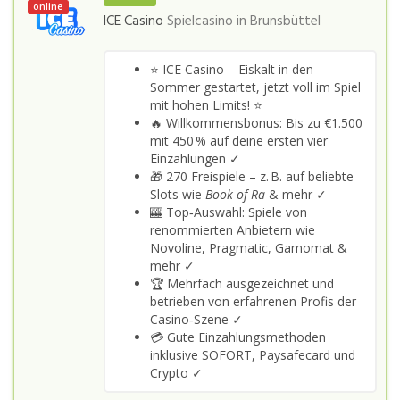
online
ICE Casino
Spielcasino in
Brunsbüttel
⭐ ICE Casino – Eiskalt in den
Sommer gestartet, jetzt voll im Spiel
mit hohen Limits! ⭐
🔥 Willkommensbonus: Bis zu €1.500
mit 450 % auf deine ersten vier
Einzahlungen ✓
🎁 270 Freispiele – z. B. auf beliebte
Slots wie
Book of Ra
& mehr ✓
🎰 Top‑Auswahl: Spiele von
renommierten Anbietern wie
Novoline, Pragmatic, Gamomat &
mehr ✓
🏆 Mehrfach ausgezeichnet und
betrieben von erfahrenen Profis der
Casino‑Szene ✓
💳 Gute Einzahlungsmethoden
inklusive SOFORT, Paysafecard und
Crypto ✓