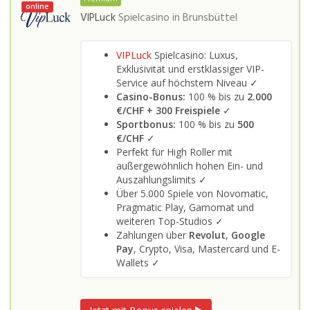
online
VIPLuck
Spielcasino in
Brunsbüttel
VIPLuck
Spielcasino: Luxus,
Exklusivität und erstklassiger VIP-
Service auf höchstem Niveau ✓
Casino-Bonus:
100 % bis zu
2.000
€/CHF + 300 Freispiele
✓
Sportbonus:
100 % bis zu
500
€/CHF
✓
Perfekt für High Roller mit
außergewöhnlich hohen Ein- und
Auszahlungslimits ✓
Über 5.000 Spiele von Novomatic,
Pragmatic Play, Gamomat und
weiteren Top-Studios ✓
Zahlungen über
Revolut
,
Google
Pay
, Crypto, Visa, Mastercard und E-
Wallets ✓