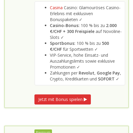
Casina
Casino: Glamouröses Casino-
Erlebnis mit exklusiven
Bonuspaketen ✓
Casino-Bonus:
100 % bis zu
2.000
€/CHF + 300 Freispiele
auf Novoline-
Slots ✓
Sportbonus:
100 % bis zu
500
€/CHF
für Sportwetten ✓
VIP-Service, hohe Einsatz- und
Auszahlungslimits sowie exklusive
Promotionen ✓
Zahlungen per
Revolut
,
Google Pay
,
Crypto, Kreditkarten und
SOFORT
✓
Jetzt mit Bonus spielen
Premium