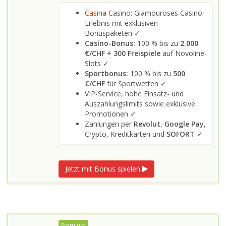
Casina
Casino: Glamouröses Casino-
Erlebnis mit exklusiven
Bonuspaketen ✓
Casino-Bonus:
100 % bis zu
2.000
€/CHF + 300 Freispiele
auf Novoline-
Slots ✓
Sportbonus:
100 % bis zu
500
€/CHF
für Sportwetten ✓
VIP-Service, hohe Einsatz- und
Auszahlungslimits sowie exklusive
Promotionen ✓
Zahlungen per
Revolut
,
Google Pay
,
Crypto, Kreditkarten und
SOFORT
✓
Jetzt mit Bonus spielen
Premium