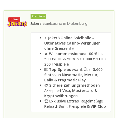
Premium
online
Joker8
Spielcasino in
Drakenburg
⭐
Joker8 Online Spielhalle –
Ultimatives Casino-Vergnügen
ohne Grenzen!
⭐
🔥
Willkommensbonus
: 100 % bis
500 €/CHF
& 50 % bis
1.000 €/CHF
+
200 Freispiele
🎰
Top-Spielauswahl
: Über
5.600
Slots
von
Novomatic, Merkur,
Bally & Pragmatic Play
💳
Sichere Zahlungsmethoden
:
Akzeptiert
Visa, Mastercard &
Kryptowährungen
🏆
Exklusive Extras
: Regelmäßige
Reload-Boni, Freispiele & VIP-Club