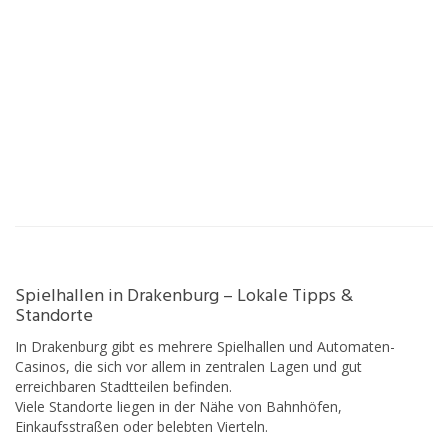
Spielhallen in Drakenburg – Lokale Tipps &
Standorte
In Drakenburg gibt es mehrere Spielhallen und Automaten-
Casinos, die sich vor allem in zentralen Lagen und gut
erreichbaren Stadtteilen befinden.
Viele Standorte liegen in der Nähe von Bahnhöfen,
Einkaufsstraßen oder belebten Vierteln.