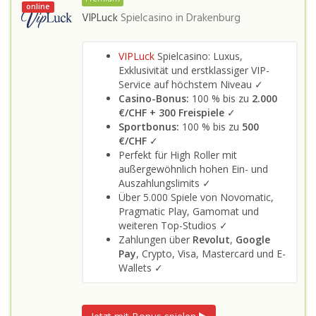
online
VIPLuck
Spielcasino in
Drakenburg
VIPLuck
Spielcasino: Luxus,
Exklusivität und erstklassiger VIP-
Service auf höchstem Niveau ✓
Casino-Bonus:
100 % bis zu
2.000
€/CHF + 300 Freispiele
✓
Sportbonus:
100 % bis zu
500
€/CHF
✓
Perfekt für High Roller mit
außergewöhnlich hohen Ein- und
Auszahlungslimits ✓
Über 5.000 Spiele von Novomatic,
Pragmatic Play, Gamomat und
weiteren Top-Studios ✓
Zahlungen über
Revolut
,
Google
Pay
, Crypto, Visa, Mastercard und E-
Wallets ✓