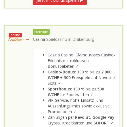
Jetzt mit Bonus spielen
Premium
online
Casina
Spielcasino in
Drakenburg
Casina Casino: Glamouröses Casino-
Erlebnis mit exklusiven
Bonuspaketen ✓
Casino-Bonus:
100 % bis zu
2.000
€/CHF + 300 Freispiele
auf Novoline-
Slots ✓
Sportbonus:
100 % bis zu
500
€/CHF
für Sportwetten ✓
VIP-Service, hohe Einsatz- und
Auszahlungslimits sowie exklusive
Promotionen ✓
Zahlungen per
Revolut
,
Google Pay
,
Crypto, Kreditkarten und
SOFORT
✓