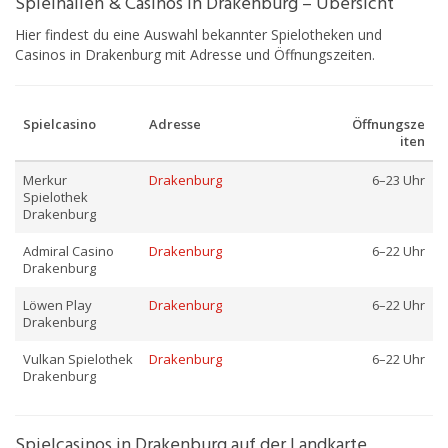
Spielhallen & Casinos in Drakenburg – Übersicht
Hier findest du eine Auswahl bekannter Spielotheken und
Casinos in Drakenburg mit Adresse und Öffnungszeiten.
Spielcasino
Adresse
Öffnungsze
iten
Merkur
Drakenburg
6–23 Uhr
Spielothek
Drakenburg
Admiral Casino
Drakenburg
6–22 Uhr
Drakenburg
Löwen Play
Drakenburg
6–22 Uhr
Drakenburg
Vulkan Spielothek
Drakenburg
6–22 Uhr
Drakenburg
Spielcasinos in Drakenburg auf der Landkarte