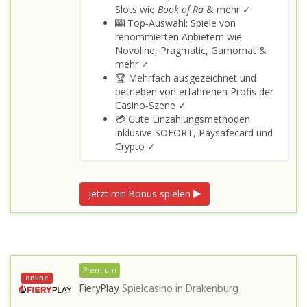
Slots wie
Book of Ra
& mehr ✓
🎰 Top‑Auswahl: Spiele von
renommierten Anbietern wie
Novoline, Pragmatic, Gamomat &
mehr ✓
🏆 Mehrfach ausgezeichnet und
betrieben von erfahrenen Profis der
Casino‑Szene ✓
💳 Gute Einzahlungsmethoden
inklusive SOFORT, Paysafecard und
Crypto ✓
Jetzt mit Bonus spielen
Premium
online
FieryPlay
Spielcasino in
Drakenburg