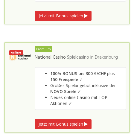
Jetzt mit Bonus spielen
Premium
online
National Casino
Spielcasino in
Drakenburg
100% BONUS bis 300 €/CHF
plus
150 Freispiele
✓
Großes Spielangebot inklusive der
NOVO Spiele
✓
Neues online Casino mit TOP
Aktionen ✓
Jetzt mit Bonus spielen