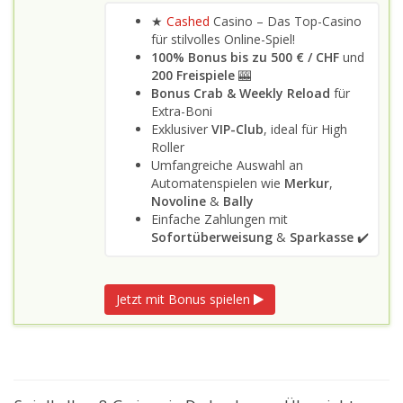
★
Cashed
Casino – Das Top-Casino
für stilvolles Online-Spiel!
100% Bonus bis zu 500 €
/ CHF
und
200 Freispiele
🎰
Bonus Crab & Weekly Reload
für
Extra-Boni
Exklusiver
VIP-Club
, ideal für High
Roller
Umfangreiche Auswahl an
Automatenspielen wie
Merkur
,
Novoline
&
Bally
Einfache Zahlungen mit
Sofortüberweisung
&
Sparkasse
✔️
Jetzt mit Bonus spielen