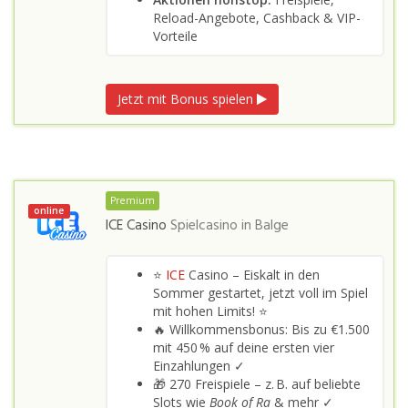
Reload-Angebote, Cashback & VIP-
Vorteile
Jetzt mit Bonus spielen
Premium
online
ICE Casino
Spielcasino in
Balge
⭐
ICE
Casino – Eiskalt in den
Sommer gestartet, jetzt voll im Spiel
mit hohen Limits! ⭐
🔥 Willkommensbonus: Bis zu €1.500
mit 450 % auf deine ersten vier
Einzahlungen ✓
🎁 270 Freispiele – z. B. auf beliebte
Slots wie
Book of Ra
& mehr ✓