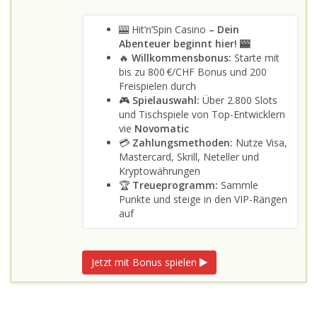
🎰 Hit’n’Spin Casino
– Dein
Abenteuer beginnt hier! 🎰
🔥
Willkommensbonus:
Starte mit
bis zu 800 €/CHF Bonus und 200
Freispielen durch
🎮
Spielauswahl:
Über 2.800 Slots
und Tischspiele von Top-Entwicklern
vie
Novomatic
💳
Zahlungsmethoden:
Nutze Visa,
Mastercard, Skrill, Neteller und
Kryptowährungen
🏆
Treueprogramm:
Sammle
Punkte und steige in den VIP-Rängen
auf
Jetzt mit Bonus spielen