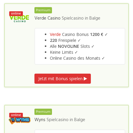
Premium
online
Verde Casino
Spielcasino in
Balge
Verde
Casino Bonus
1200 €
✓
220
Freispiele ✓
Alle
NOVOLINE
Slots ✓
Keine Limits ✓
Online Casino des Monats ✓
Jetzt mit Bonus spielen
Premium
online
Wyns
Spielcasino in
Balge