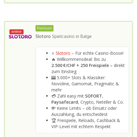
Premium
online
Slotoro
Spielcasino in
Balge
⭐
Slotoro
– Für echte Casino-Bosse!
🔥 Willkommensdeal: Bis zu
2.500 €/CHF + 250 Freispiele –
direkt
zum Einstieg
🎰 5.000+ Slots & Klassiker:
Novoline, Gamomat, Pragmatic &
mehr
💳 Zahl easy mit
SOFORT
,
Paysafecard
, Crypto, Neteller & Co.
💸 Keine Limits – ob Einsatz oder
Auszahlung, du entscheidest
🏆 Freispiele, Reloads, Cashback &
VIP-Level mit echtem Respekt