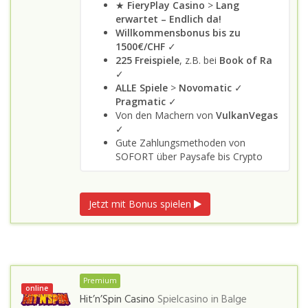
★
FieryPlay Casino
>
Lang
erwartet – Endlich da!
Willkommensbonus bis zu
1500€/CHF
✓
225 Freispiele
, z.B. bei
Book of Ra
✓
ALLE Spiele
>
Novomatic
✓
Pragmatic
✓
Von den Machern von
VulkanVegas
✓
Gute Zahlungsmethoden von
SOFORT über Paysafe bis Crypto
Jetzt mit Bonus spielen
Premium
online
Hit’n’Spin Casino
Spielcasino in
Balge