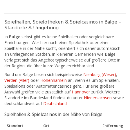
Spielhallen, Spielotheken & Spielcasinos in Balge –
Standorte & Umgebung
In
Balge
selbst gibt es keine Spielhallen oder vergleichbare
Einrichtungen. Wer hier nach einer Spielothek oder einer
Spielhalle in der Nähe sucht, orientiert sich daher automatisch
an umliegenden Städten. In kleineren Gemeinden wie Balge
verlagert sich das Angebot typischerweise auf größere Orte in
der Region, die über kurze Wege erreichbar sind.
Rund um Balge bieten sich beispielsweise
Nienburg (Weser)
,
Verden (Aller)
oder
Hohenhameln
an, wenn es um Spielhallen,
Spielsalons oder Automatencasinos geht. Für eine größere
Auswahl greifen viele zusätzlich auf
Hannover
zurück. Weitere
Standorte im Bundesland findest du unter
Niedersachsen
sowie
deutschlandweit auf
Deutschland
.
Spielhallen & Spielcasinos in der Nähe von Balge
Standort
Ort
Entfernung