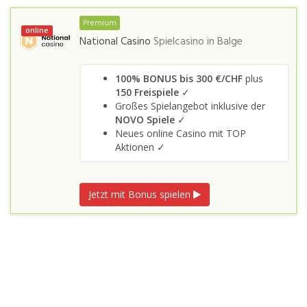
Premium
online
National Casino
Spielcasino in
Balge
100% BONUS bis 300 €/CHF
plus
150 Freispiele
✓
Großes Spielangebot inklusive der
NOVO Spiele
✓
Neues online Casino mit TOP
Aktionen ✓
Jetzt mit Bonus spielen