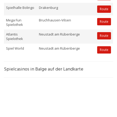
Spielhalle Bolingo
Drakenburg
Route
Mega Fun
Bruchhausen-Vilsen
Route
Spielothek
Atlantis
Neustadt am Rübenberge
Route
Spielothek
Spiel World
Neustadt am Rübenberge
Route
Spielcasinos in Balge auf der Landkarte