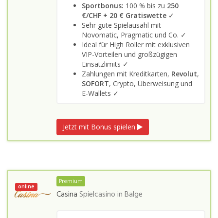
Sportbonus:
100 % bis zu
250
€/CHF + 20 € Gratiswette
✓
Sehr gute Spielausahl mit
Novomatic, Pragmatic und Co. ✓
Ideal für High Roller mit exklusiven
VIP-Vorteilen und großzügigen
Einsatzlimits ✓
Zahlungen mit Kreditkarten,
Revolut
,
SOFORT
, Crypto, Überweisung und
E-Wallets ✓
Jetzt mit Bonus spielen
Premium
online
Casina
Spielcasino in
Balge