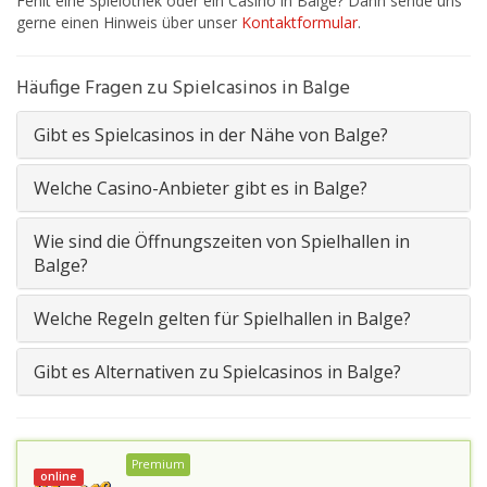
Fehlt eine Spielothek oder ein Casino in Balge? Dann sende uns
gerne einen Hinweis über unser
Kontaktformular
.
Häufige Fragen zu Spielcasinos in Balge
Gibt es Spielcasinos in der Nähe von Balge?
Welche Casino-Anbieter gibt es in Balge?
Wie sind die Öffnungszeiten von Spielhallen in
Balge?
Welche Regeln gelten für Spielhallen in Balge?
Gibt es Alternativen zu Spielcasinos in Balge?
Premium
online