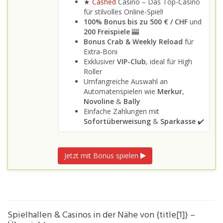
★
Cashed
Casino – Das Top-Casino
für stilvolles Online-Spiel!
100% Bonus bis zu 500 €
/ CHF
und
200 Freispiele
🎰
Bonus Crab & Weekly Reload
für
Extra-Boni
Exklusiver
VIP-Club
, ideal für High
Roller
Umfangreiche Auswahl an
Automatenspielen wie
Merkur
,
Novoline
&
Bally
Einfache Zahlungen mit
Sofortüberweisung
&
Sparkasse
✔️
Jetzt mit Bonus spielen
Spielhallen & Casinos in der Nähe von {title[1]} –