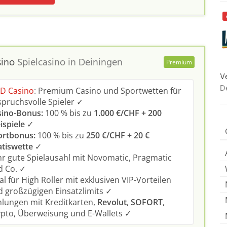
ino
Spielcasino in
Deiningen
Premium
V
D
D Casino
: Premium Casino und Sportwetten für
pruchsvolle Spieler ✓
sino-Bonus:
100 % bis zu
1.000 €/CHF + 200
ispiele
✓
ortbonus:
100 % bis zu
250 €/CHF + 20 €
atiswette
✓
r gute Spielausahl mit Novomatic, Pragmatic
d Co. ✓
al für High Roller mit exklusiven VIP-Vorteilen
 großzügigen Einsatzlimits ✓
lungen mit Kreditkarten,
Revolut
,
SOFORT
,
ypto, Überweisung und E-Wallets ✓