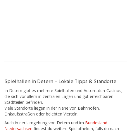
Spielhallen in Detern – Lokale Tipps & Standorte
In Detern gibt es mehrere Spielhallen und Automaten-Casinos,
die sich vor allem in zentralen Lagen und gut erreichbaren
Stadtteilen befinden.
Viele Standorte liegen in der Nähe von Bahnhöfen,
Einkaufsstraßen oder belebten Vierteln.
Auch in der Umgebung von Detern und im
Bundesland
Niedersachsen
findest du weitere Spielotheken, falls du nach