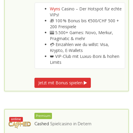
Wyns
Casino – Der Hotspot für echte
VIPs!
🎁 100 % Bonus bis €500/CHF 500 +
200 Freispiele
🎰 5.500+ Games: Novo, Merkur,
Pragmatic & mehr
💳 Einzahlen wie du willst: Visa,
Krypto, E-Wallets
👑 VIP-Club mit Luxus-Boni & hohen
Limits
Jetzt mit Bonus spielen
Premium
online
Cashed
Spielcasino in
Detern