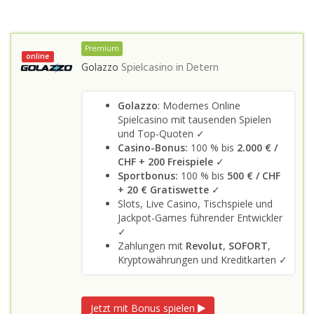
Premium
online
Golazzo
Spielcasino in
Detern
Golazzo
: Modernes Online
Spielcasino mit tausenden Spielen
und Top-Quoten ✓
Casino-Bonus:
100 % bis
2.000 € /
CHF + 200 Freispiele
✓
Sportbonus:
100 % bis
500 € / CHF
+ 20 € Gratiswette
✓
Slots, Live Casino, Tischspiele und
Jackpot-Games führender Entwickler
✓
Zahlungen mit
Revolut
,
SOFORT
,
Kryptowährungen und Kreditkarten ✓
Jetzt mit Bonus spielen