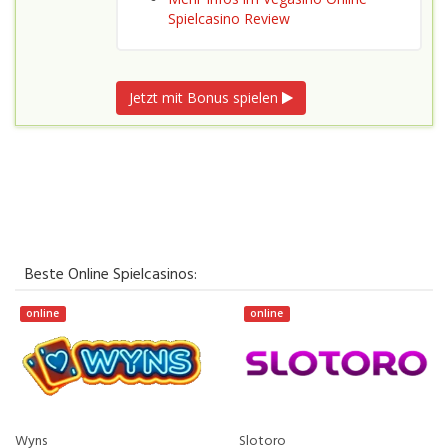
Spielcasino Review
Jetzt mit Bonus spielen
Beste Online Spielcasinos:
online
online
Wyns
Slotoro