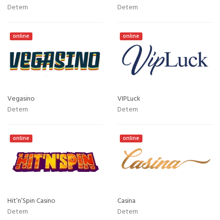
Detern
Detern
online
online
Vegasino
VIPLuck
Detern
Detern
online
online
Hit’n’Spin Casino
Casina
Detern
Detern