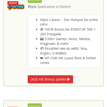
Premium
online
Wyns
Spielcasino in
Detern
Wyns Casino – Der Hotspot für echte
VIPs!
🎁 100 % Bonus bis €500/CHF 500 +
200 Freispiele
🎰 5.500+ Games: Novo, Merkur,
Pragmatic & mehr
💳 Einzahlen wie du willst: Visa,
Krypto, E-Wallets
👑 VIP-Club mit Luxus-Boni & hohen
Limits
Jetzt mit Bonus spielen
Premium