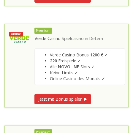
Premium
online
Verde Casino
Spielcasino in
Detern
Verde Casino Bonus
1200 €
✓
220
Freispiele ✓
Alle
NOVOLINE
Slots ✓
Keine Limits ✓
Online Casino des Monats ✓
Jetzt mit Bonus spielen
Premium