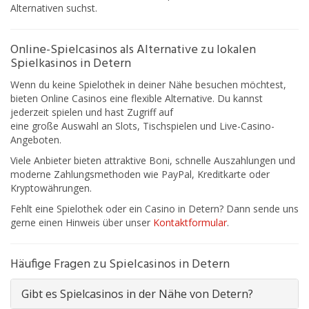
Alternativen suchst.
Online-Spielcasinos als Alternative zu lokalen
Spielkasinos in Detern
Wenn du keine Spielothek in deiner Nähe besuchen möchtest,
bieten Online Casinos eine flexible Alternative. Du kannst
jederzeit spielen und hast Zugriff auf
eine große Auswahl an Slots, Tischspielen und Live-Casino-
Angeboten.
Viele Anbieter bieten attraktive Boni, schnelle Auszahlungen und
moderne Zahlungsmethoden wie PayPal, Kreditkarte oder
Kryptowährungen.
Fehlt eine Spielothek oder ein Casino in Detern? Dann sende uns
gerne einen Hinweis über unser
Kontaktformular
.
Häufige Fragen zu Spielcasinos in Detern
Gibt es Spielcasinos in der Nähe von Detern?