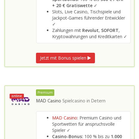
+ 20 € Gratiswette
✓
Slots, Live Casino, Tischspiele und
Jackpot-Games führender Entwickler
✓
Zahlungen mit
Revolut
,
SOFORT
,
Kryptowährungen und Kreditkarten ✓
Jetzt mit Bonus spielen
Premium
online
MAD Casino
Spielcasino in
Detern
MAD Casino
: Premium Casino und
Sportwetten für anspruchsvolle
Spieler ✓
Casino-Bonus:
100 % bis zu
1.000