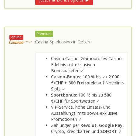
Premium
online
Casina
Spielcasino in
Detern
Casina Casino: Glamouröses Casino-
Erlebnis mit exklusiven
Bonuspaketen ✓
Casino-Bonus:
100 % bis zu
2.000
€/CHF + 300 Freispiele
auf Novoline-
Slots ✓
Sportbonus:
100 % bis zu
500
€/CHF
für Sportwetten ✓
VIP-Service, hohe Einsatz- und
Auszahlungslimits sowie exklusive
Promotionen ✓
Zahlungen per
Revolut
,
Google Pay
,
Crypto, Kreditkarten und
SOFORT
✓