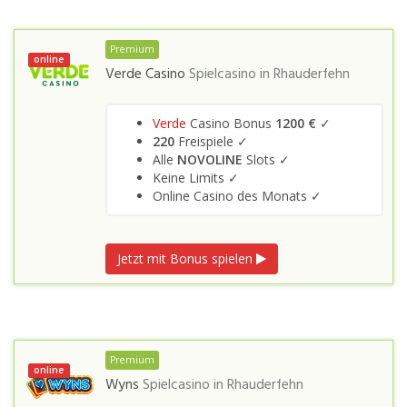
Premium
online
Verde Casino
Spielcasino in
Rhauderfehn
Verde
Casino Bonus
1200 €
✓
220
Freispiele ✓
Alle
NOVOLINE
Slots ✓
Keine Limits ✓
Online Casino des Monats ✓
Jetzt mit Bonus spielen
Premium
online
Wyns
Spielcasino in
Rhauderfehn