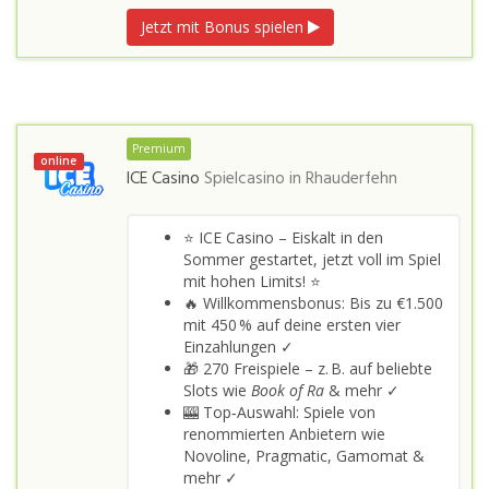
Jetzt mit Bonus spielen
Premium
online
ICE Casino
Spielcasino in
Rhauderfehn
⭐ ICE Casino – Eiskalt in den
Sommer gestartet, jetzt voll im Spiel
mit hohen Limits! ⭐
🔥 Willkommensbonus: Bis zu €1.500
mit 450 % auf deine ersten vier
Einzahlungen ✓
🎁 270 Freispiele – z. B. auf beliebte
Slots wie
Book of Ra
& mehr ✓
🎰 Top‑Auswahl: Spiele von
renommierten Anbietern wie
Novoline, Pragmatic, Gamomat &
mehr ✓