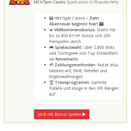
Hit’n’Spin Casino
Spielcasino in
Rhauderfehn
🎰 Hit’n’Spin Casino
– Dein
Abenteuer beginnt hier! 🎰
🔥
Willkommensbonus:
Starte mit
bis zu 800 €/CHF Bonus und 200
Freispielen durch
🎮
Spielauswahl:
Über 2.800 Slots
und Tischspiele von Top-Entwicklern
vie
Novomatic
💳
Zahlungsmethoden:
Nutze Visa,
Mastercard, Skrill, Neteller und
Kryptowährungen
🏆
Treueprogramm:
Sammle
Punkte und steige in den VIP-Rängen
auf
Jetzt mit Bonus spielen