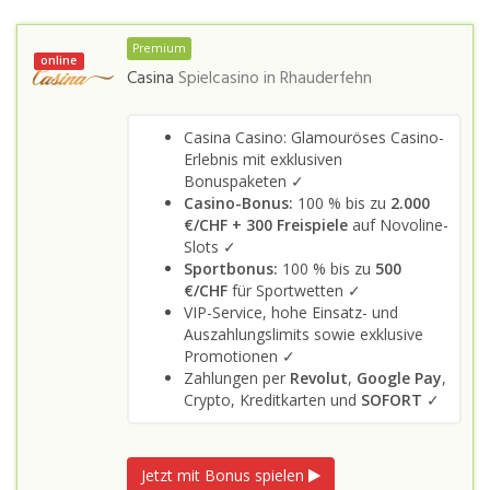
Premium
online
Casina
Spielcasino in
Rhauderfehn
Casina Casino: Glamouröses Casino-
Erlebnis mit exklusiven
Bonuspaketen ✓
Casino-Bonus:
100 % bis zu
2.000
€/CHF + 300 Freispiele
auf Novoline-
Slots ✓
Sportbonus:
100 % bis zu
500
€/CHF
für Sportwetten ✓
VIP-Service, hohe Einsatz- und
Auszahlungslimits sowie exklusive
Promotionen ✓
Zahlungen per
Revolut
,
Google Pay
,
Crypto, Kreditkarten und
SOFORT
✓
Jetzt mit Bonus spielen