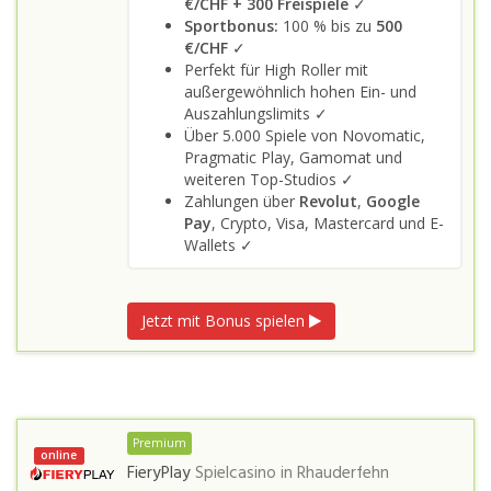
€/CHF + 300 Freispiele
✓
Sportbonus:
100 % bis zu
500
€/CHF
✓
Perfekt für High Roller mit
außergewöhnlich hohen Ein- und
Auszahlungslimits ✓
Über 5.000 Spiele von Novomatic,
Pragmatic Play, Gamomat und
weiteren Top-Studios ✓
Zahlungen über
Revolut
,
Google
Pay
, Crypto, Visa, Mastercard und E-
Wallets ✓
Jetzt mit Bonus spielen
Premium
online
FieryPlay
Spielcasino in
Rhauderfehn