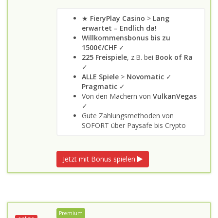
★
FieryPlay Casino
>
Lang
erwartet – Endlich da!
Willkommensbonus bis zu
1500€/CHF
✓
225 Freispiele
, z.B. bei
Book of Ra
✓
ALLE Spiele
>
Novomatic
✓
Pragmatic
✓
Von den Machern von
VulkanVegas
✓
Gute Zahlungsmethoden von
SOFORT über Paysafe bis Crypto
Jetzt mit Bonus spielen
Premium