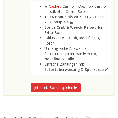
★
Cashed
Casino – Das Top-Casino
für stilvolles Online-Spiel!
100% Bonus bis zu 500 €
/ CHF
und
200 Freispiele
🎰
Bonus Crab & Weekly Reload
für
Extra-Boni
Exklusiver
VIP-Club
, ideal für High
Roller
Umfangreiche Auswahl an
Automatenspielen wie
Merkur
,
Novoline
&
Bally
Einfache Zahlungen mit
Sofortüberweisung
&
Sparkasse
✔️
Jetzt mit Bonus spielen