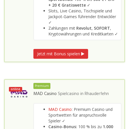
+ 20 € Gratiswette
✓
Slots, Live Casino, Tischspiele und
Jackpot-Games führender Entwickler
✓
Zahlungen mit
Revolut
,
SOFORT
,
Kryptowährungen und Kreditkarten ✓
Jetzt mit Bonus spielen
Premium
online
MAD Casino
Spielcasino in
Rhauderfehn
MAD Casino
: Premium Casino und
Sportwetten für anspruchsvolle
Spieler ✓
Casino-Bonus:
100 % bis zu
1.000