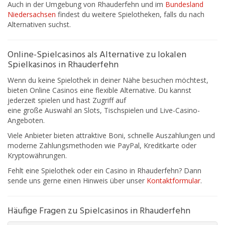
Auch in der Umgebung von Rhauderfehn und im
Bundesland
Niedersachsen
findest du weitere Spielotheken, falls du nach
Alternativen suchst.
Online-Spielcasinos als Alternative zu lokalen
Spielkasinos in Rhauderfehn
Wenn du keine Spielothek in deiner Nähe besuchen möchtest,
bieten Online Casinos eine flexible Alternative. Du kannst
jederzeit spielen und hast Zugriff auf
eine große Auswahl an Slots, Tischspielen und Live-Casino-
Angeboten.
Viele Anbieter bieten attraktive Boni, schnelle Auszahlungen und
moderne Zahlungsmethoden wie PayPal, Kreditkarte oder
Kryptowährungen.
Fehlt eine Spielothek oder ein Casino in Rhauderfehn? Dann
sende uns gerne einen Hinweis über unser
Kontaktformular
.
Häufige Fragen zu Spielcasinos in Rhauderfehn