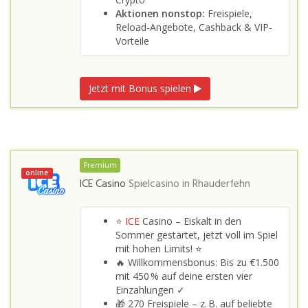
Aktionen nonstop:
Freispiele,
Reload-Angebote, Cashback & VIP-
Vorteile
Jetzt mit Bonus spielen
Premium
online
ICE Casino
Spielcasino in
Rhauderfehn
⭐
ICE
Casino – Eiskalt in den
Sommer gestartet, jetzt voll im Spiel
mit hohen Limits! ⭐
🔥 Willkommensbonus: Bis zu €1.500
mit 450 % auf deine ersten vier
Einzahlungen ✓
🎁 270 Freispiele – z. B. auf beliebte