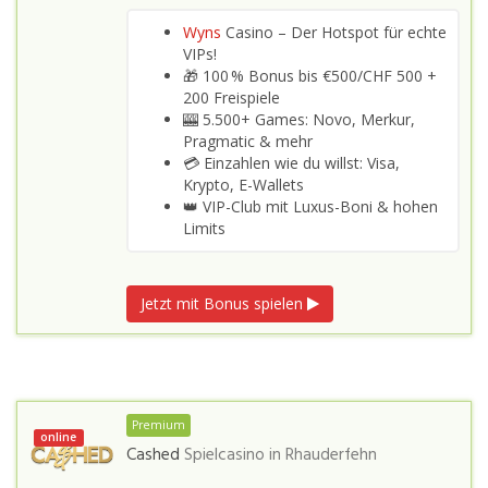
Wyns
Casino – Der Hotspot für echte
VIPs!
🎁 100 % Bonus bis €500/CHF 500 +
200 Freispiele
🎰 5.500+ Games: Novo, Merkur,
Pragmatic & mehr
💳 Einzahlen wie du willst: Visa,
Krypto, E-Wallets
👑 VIP-Club mit Luxus-Boni & hohen
Limits
Jetzt mit Bonus spielen
Premium
online
Cashed
Spielcasino in
Rhauderfehn