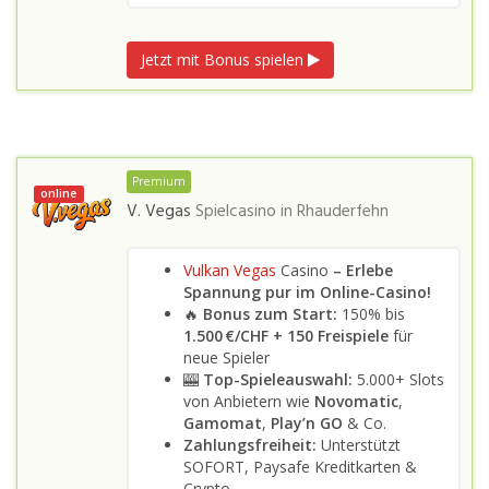
Jetzt mit Bonus spielen
Premium
online
V. Vegas
Spielcasino in
Rhauderfehn
Vulkan Vegas
Casino
– Erlebe
Spannung pur im Online-Casino!
🔥
Bonus zum Start:
150% bis
1.500 €/CHF + 150 Freispiele
für
neue Spieler
🎰
Top-Spieleauswahl:
5.000+ Slots
von Anbietern wie
Novomatic
,
Gamomat
,
Play’n GO
& Co.
Zahlungsfreiheit:
Unterstützt
SOFORT, Paysafe Kreditkarten &
Crypto