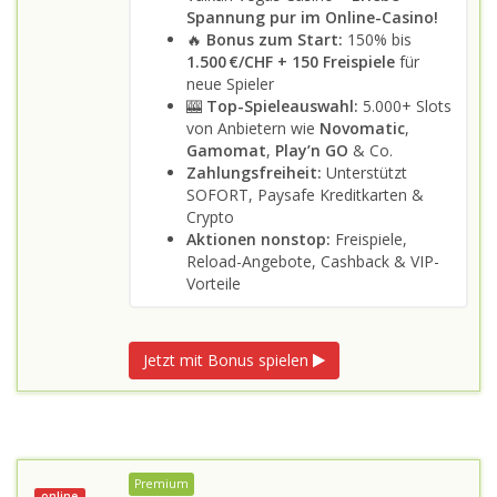
Spannung pur im Online-Casino!
🔥
Bonus zum Start:
150% bis
1.500 €/CHF + 150 Freispiele
für
neue Spieler
🎰
Top-Spieleauswahl:
5.000+ Slots
von Anbietern wie
Novomatic
,
Gamomat
,
Play’n GO
& Co.
Zahlungsfreiheit:
Unterstützt
SOFORT, Paysafe Kreditkarten &
Crypto
Aktionen nonstop:
Freispiele,
Reload-Angebote, Cashback & VIP-
Vorteile
Jetzt mit Bonus spielen
Premium
online