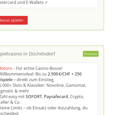
stercard und E-Wallets ✓
 Bonus spielen
pielcasino in
Düchelsdorf
Premium
lotoro
– Für echte Casino-Bosse!
 Willkommensdeal: Bis zu
2.500 €/CHF + 250
ispiele –
direkt zum Einstieg
5.000+ Slots & Klassiker: Novoline, Gamomat,
agmatic & mehr
Zahl easy mit
SOFORT
,
Paysafecard
, Crypto,
eller & Co.
Keine Limits – ob Einsatz oder Auszahlung, du
tscheidest