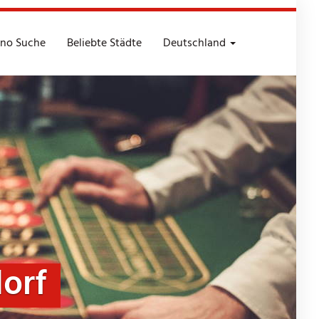
ino Suche
Beliebte Städte
Deutschland
orf