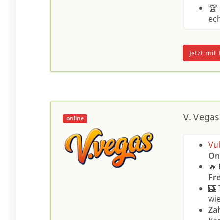
🏆 
ec
Jetzt mit
V. Vegas
online
Vu
Onl
🔥
Fre
🎰
wi
Zah