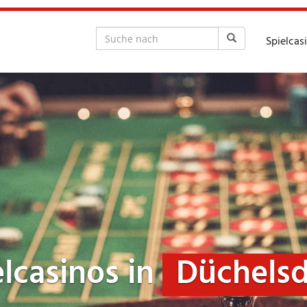
Spielcas
elcasinos in
Düchelsd