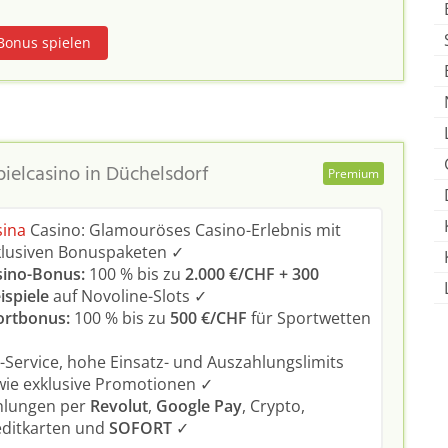
 Bonus spielen
pielcasino in
Düchelsdorf
Premium
sina
Casino: Glamouröses Casino-Erlebnis mit
klusiven Bonuspaketen ✓
sino-Bonus:
100 % bis zu
2.000 €/CHF + 300
ispiele
auf Novoline-Slots ✓
ortbonus:
100 % bis zu
500 €/CHF
für Sportwetten
-Service, hohe Einsatz- und Auszahlungslimits
wie exklusive Promotionen ✓
hlungen per
Revolut
,
Google Pay
, Crypto,
editkarten und
SOFORT
✓