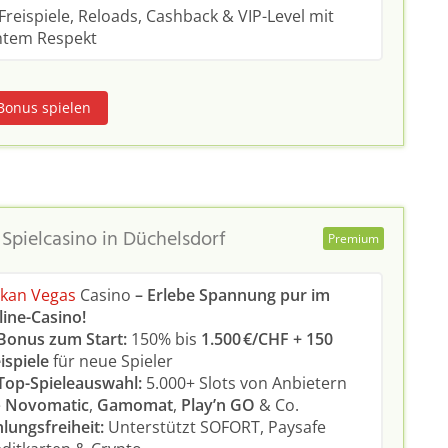
Freispiele, Reloads, Cashback & VIP-Level mit
htem Respekt
 Bonus spielen
Spielcasino in
Düchelsdorf
Premium
lkan Vegas
Casino
– Erlebe Spannung pur im
ine-Casino!
Bonus zum Start:
150% bis
1.500 €/CHF + 150
ispiele
für neue Spieler
Top-Spieleauswahl:
5.000+ Slots von Anbietern
e
Novomatic
,
Gamomat
,
Play’n GO
& Co.
lungsfreiheit:
Unterstützt SOFORT, Paysafe