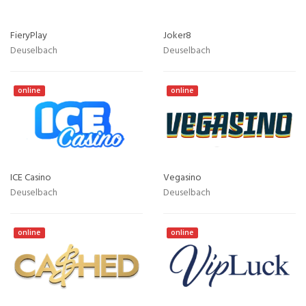
FieryPlay
Joker8
Deuselbach
Deuselbach
online
online
ICE Casino
Vegasino
Deuselbach
Deuselbach
online
online