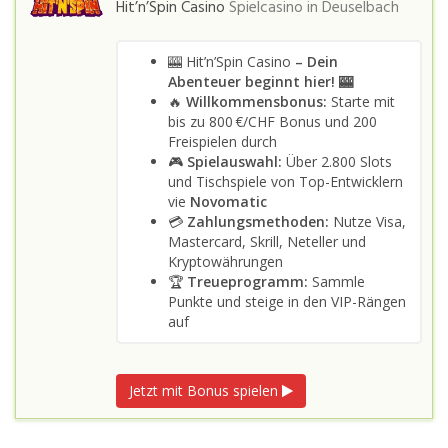
Hit’n’Spin Casino
Spielcasino in
Deuselbach
🎰 Hit’n’Spin Casino
– Dein
Abenteuer beginnt hier! 🎰
🔥
Willkommensbonus:
Starte mit
bis zu 800 €/CHF Bonus und 200
Freispielen durch
🎮
Spielauswahl:
Über 2.800 Slots
und Tischspiele von Top-Entwicklern
vie
Novomatic
💳
Zahlungsmethoden:
Nutze Visa,
Mastercard, Skrill, Neteller und
Kryptowährungen
🏆
Treueprogramm:
Sammle
Punkte und steige in den VIP-Rängen
auf
Jetzt mit Bonus spielen