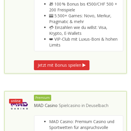
🎁 100 % Bonus bis €500/CHF 500 +
200 Freispiele
🎰 5.500+ Games: Novo, Merkur,
Pragmatic & mehr
💳 Einzahlen wie du willst: Visa,
Krypto, E-Wallets
👑 VIP-Club mit Luxus-Boni & hohen
Limits
Jetzt mit Bonus spielen
Premium
online
MAD Casino
Spielcasino in
Deuselbach
MAD Casino: Premium Casino und
Sportwetten für anspruchsvolle