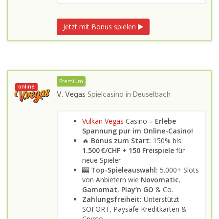
Jetzt mit Bonus spielen
Premium
online
V. Vegas
Spielcasino in
Deuselbach
Vulkan Vegas
Casino
– Erlebe
Spannung pur im Online-Casino!
🔥
Bonus zum Start:
150% bis
1.500 €/CHF + 150 Freispiele
für
neue Spieler
🎰
Top-Spieleauswahl:
5.000+ Slots
von Anbietern wie
Novomatic
,
Gamomat
,
Play’n GO
& Co.
Zahlungsfreiheit:
Unterstützt
SOFORT, Paysafe Kreditkarten &
Crypto