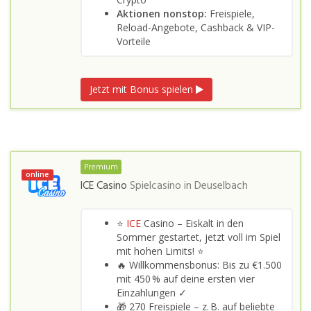
Aktionen nonstop:
Freispiele,
Reload-Angebote, Cashback & VIP-
Vorteile
Jetzt mit Bonus spielen
Premium
online
ICE Casino
Spielcasino in
Deuselbach
⭐
ICE
Casino – Eiskalt in den
Sommer gestartet, jetzt voll im Spiel
mit hohen Limits! ⭐
🔥 Willkommensbonus: Bis zu €1.500
mit 450 % auf deine ersten vier
Einzahlungen ✓
🎁 270 Freispiele – z. B. auf beliebte