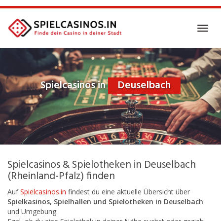
Skip
to
main
Toggl
content
navig
Spielcasinos in
Deuselbach
Spielcasinos & Spielotheken in Deuselbach
(Rheinland-Pfalz) finden
Auf
Spielcasinos.in
findest du eine aktuelle Übersicht über
Spielkasinos,
Spielhallen und Spielotheken in Deuselbach
und Umgebung.