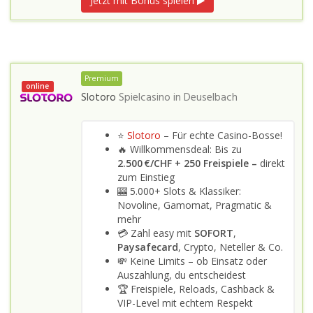
Jetzt mit Bonus spielen
Premium
online
Slotoro
Spielcasino in
Deuselbach
⭐
Slotoro
– Für echte Casino-Bosse!
🔥 Willkommensdeal: Bis zu
2.500 €/CHF + 250 Freispiele –
direkt
zum Einstieg
🎰 5.000+ Slots & Klassiker:
Novoline, Gamomat, Pragmatic &
mehr
💳 Zahl easy mit
SOFORT
,
Paysafecard
, Crypto, Neteller & Co.
💸 Keine Limits – ob Einsatz oder
Auszahlung, du entscheidest
🏆 Freispiele, Reloads, Cashback &
VIP-Level mit echtem Respekt