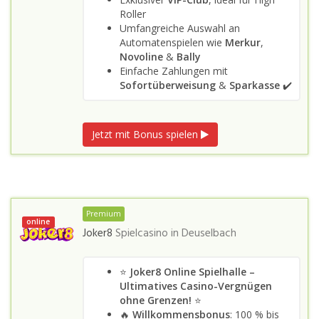
Roller
Umfangreiche Auswahl an
Automatenspielen wie
Merkur
,
Novoline
&
Bally
Einfache Zahlungen mit
Sofortüberweisung
&
Sparkasse
✔️
Jetzt mit Bonus spielen
Premium
online
Joker8
Spielcasino in
Deuselbach
⭐
Joker8 Online Spielhalle –
Ultimatives Casino-Vergnügen
ohne Grenzen!
⭐
🔥
Willkommensbonus
: 100 % bis