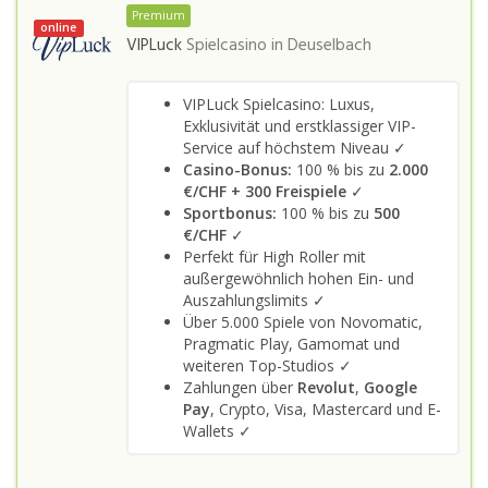
Premium
online
VIPLuck
Spielcasino in
Deuselbach
VIPLuck Spielcasino: Luxus,
Exklusivität und erstklassiger VIP-
Service auf höchstem Niveau ✓
Casino-Bonus:
100 % bis zu
2.000
€/CHF + 300 Freispiele
✓
Sportbonus:
100 % bis zu
500
€/CHF
✓
Perfekt für High Roller mit
außergewöhnlich hohen Ein- und
Auszahlungslimits ✓
Über 5.000 Spiele von Novomatic,
Pragmatic Play, Gamomat und
weiteren Top-Studios ✓
Zahlungen über
Revolut
,
Google
Pay
, Crypto, Visa, Mastercard und E-
Wallets ✓