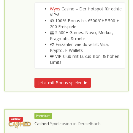
Wyns
Casino – Der Hotspot für echte
VIPs!
🎁 100 % Bonus bis €500/CHF 500 +
200 Freispiele
🎰 5.500+ Games: Novo, Merkur,
Pragmatic & mehr
💳 Einzahlen wie du willst: Visa,
Krypto, E-Wallets
👑 VIP-Club mit Luxus-Boni & hohen
Limits
Jetzt mit Bonus spielen
Premium
online
Cashed
Spielcasino in
Deuselbach