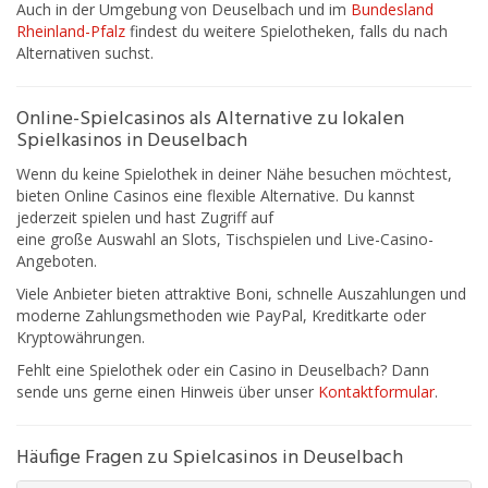
Auch in der Umgebung von Deuselbach und im
Bundesland
Rheinland-Pfalz
findest du weitere Spielotheken, falls du nach
Alternativen suchst.
Online-Spielcasinos als Alternative zu lokalen
Spielkasinos in Deuselbach
Wenn du keine Spielothek in deiner Nähe besuchen möchtest,
bieten Online Casinos eine flexible Alternative. Du kannst
jederzeit spielen und hast Zugriff auf
eine große Auswahl an Slots, Tischspielen und Live-Casino-
Angeboten.
Viele Anbieter bieten attraktive Boni, schnelle Auszahlungen und
moderne Zahlungsmethoden wie PayPal, Kreditkarte oder
Kryptowährungen.
Fehlt eine Spielothek oder ein Casino in Deuselbach? Dann
sende uns gerne einen Hinweis über unser
Kontaktformular
.
Häufige Fragen zu Spielcasinos in Deuselbach