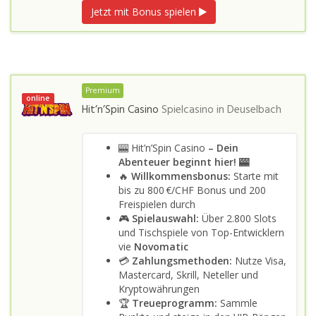
Jetzt mit Bonus spielen
Premium
online
Hit’n’Spin Casino
Spielcasino in
Deuselbach
🎰 Hit’n’Spin Casino
– Dein
Abenteuer beginnt hier! 🎰
🔥
Willkommensbonus:
Starte mit
bis zu 800 €/CHF Bonus und 200
Freispielen durch
🎮
Spielauswahl:
Über 2.800 Slots
und Tischspiele von Top-Entwicklern
vie
Novomatic
💳
Zahlungsmethoden:
Nutze Visa,
Mastercard, Skrill, Neteller und
Kryptowährungen
🏆
Treueprogramm:
Sammle