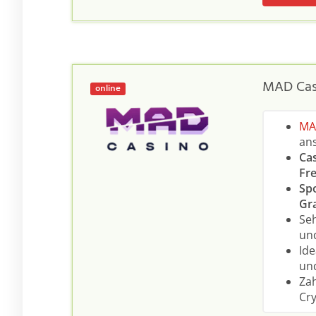
MAD Cas
online
MA
ans
Ca
Fre
Sp
Gr
Seh
un
Ide
und
Zah
Cr