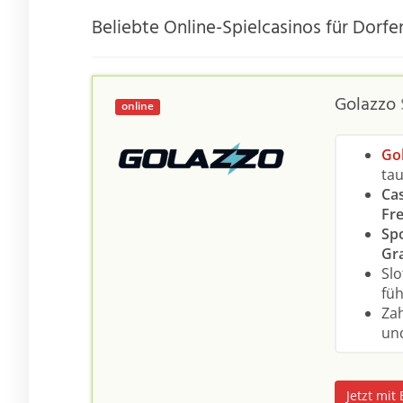
Beliebte Online-Spielcasinos für Dorfe
Golazzo
online
Go
ta
Ca
Fre
Sp
Gr
Slo
füh
Za
un
Jetzt mit