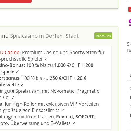
ino
Spielcasino in
Dorfen, Stadt
Premium
S
D
D Casino
: Premium Casino und Sportwetten für
pruchsvolle Spieler ✓
sino-Bonus:
100 % bis zu
1.000 €/CHF + 200
ispiele
✓
ortbonus:
100 % bis zu
250 €/CHF + 20 €
atiswette
✓
r gute Spielausahl mit Novomatic, Pragmatic
d Co. ✓
al für High Roller mit exklusiven VIP-Vorteilen
 großzügigen Einsatzlimits ✓
lungen mit Kreditkarten,
Revolut
,
SOFORT
,
ypto, Überweisung und E-Wallets ✓