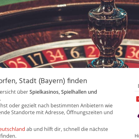
rfen, Stadt (Bayern) finden
bersicht über
Spielkasinos,
Spielhallen und
.
uchst oder gezielt nach bestimmten Anbietern wie
sende Standorte mit Adresse, Öffnungszeiten und
Deutschland
ab und hilft dir, schnell die nächste
Hi
 finden.