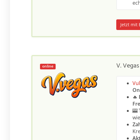
ec
Jetzt mit
V. Vegas
online
Vu
Onl
🔥
Fre
🎰
wi
Zah
Kre
Ak