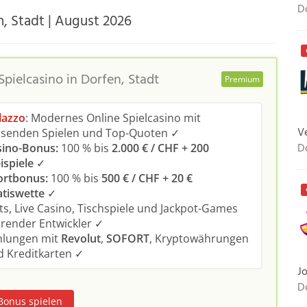
D
n, Stadt | August 2026
Spielcasino in
Dorfen, Stadt
Premium
lazzo
: Modernes Online Spielcasino mit
V
usenden Spielen und Top-Quoten ✓
D
sino-Bonus:
100 % bis
2.000 € / CHF + 200
ispiele
✓
ortbonus:
100 % bis
500 € / CHF + 20 €
atiswette
✓
ts, Live Casino, Tischspiele und Jackpot-Games
render Entwickler ✓
hlungen mit
Revolut
,
SOFORT
, Kryptowährungen
d Kreditkarten ✓
J
D
 Bonus spielen