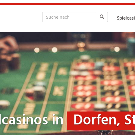
Spielcas
lcasinos in
Dorfen, S