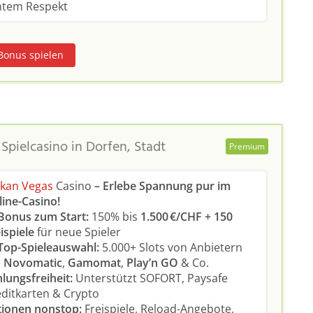
htem Respekt
 Bonus spielen
Spielcasino in
Dorfen, Stadt
Premium
lkan Vegas
Casino
– Erlebe Spannung pur im
ine-Casino!
Bonus zum Start:
150% bis
1.500 €/CHF + 150
ispiele
für neue Spieler
Top-Spieleauswahl:
5.000+ Slots von Anbietern
e
Novomatic
,
Gamomat
,
Play’n GO
& Co.
lungsfreiheit:
Unterstützt SOFORT, Paysafe
ditkarten & Crypto
tionen nonstop:
Freispiele, Reload-Angebote,