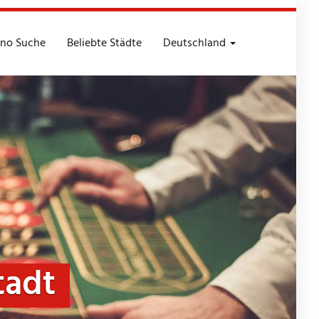
ino Suche
Beliebte Städte
Deutschland
tadt