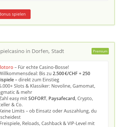
 Bonus spielen
pielcasino in
Dorfen, Stadt
Premium
lotoro
– Für echte Casino-Bosse!
 Willkommensdeal: Bis zu
2.500 €/CHF + 250
ispiele –
direkt zum Einstieg
5.000+ Slots & Klassiker: Novoline, Gamomat,
agmatic & mehr
Zahl easy mit
SOFORT
,
Paysafecard
, Crypto,
eller & Co.
Keine Limits – ob Einsatz oder Auszahlung, du
tscheidest
Freispiele, Reloads, Cashback & VIP-Level mit