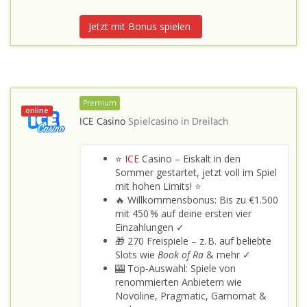
Jetzt mit Bonus spielen
Premium
online
ICE Casino
Spielcasino in
Dreilach
⭐
ICE
Casino – Eiskalt in den
Sommer gestartet, jetzt voll im Spiel
mit hohen Limits! ⭐
🔥 Willkommensbonus: Bis zu €1.500
mit 450 % auf deine ersten vier
Einzahlungen ✓
🎁 270 Freispiele – z. B. auf beliebte
Slots wie
Book of Ra
& mehr ✓
🎰 Top‑Auswahl: Spiele von
renommierten Anbietern wie
Novoline, Pragmatic, Gamomat &