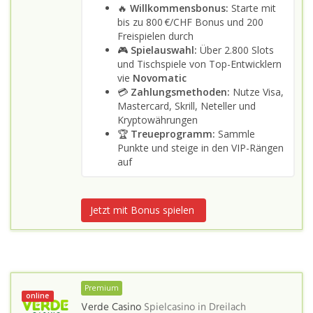
🔥
Willkommensbonus:
Starte mit
bis zu 800 €/CHF Bonus und 200
Freispielen durch
🎮
Spielauswahl:
Über 2.800 Slots
und Tischspiele von Top-Entwicklern
vie
Novomatic
💳
Zahlungsmethoden:
Nutze Visa,
Mastercard, Skrill, Neteller und
Kryptowährungen
🏆
Treueprogramm:
Sammle
Punkte und steige in den VIP-Rängen
auf
Jetzt mit Bonus spielen
Premium
online
Verde Casino
Spielcasino in
Dreilach