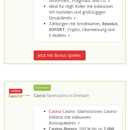
Novomatic, Pragmatic und Co. ✓
Ideal für High Roller mit exklusiven
VIP-Vorteilen und großzügigen
Einsatzlimits ✓
Zahlungen mit Kreditkarten,
Revolut
,
SOFORT
, Crypto, Überweisung und
E-Wallets ✓
Jetzt mit Bonus spielen
Premium
online
Casina
Spielcasino in
Dreilach
Casina
Casino: Glamouröses Casino-
Erlebnis mit exklusiven
Bonuspaketen ✓
Casino-Bonus:
100 % bis zu
2.000