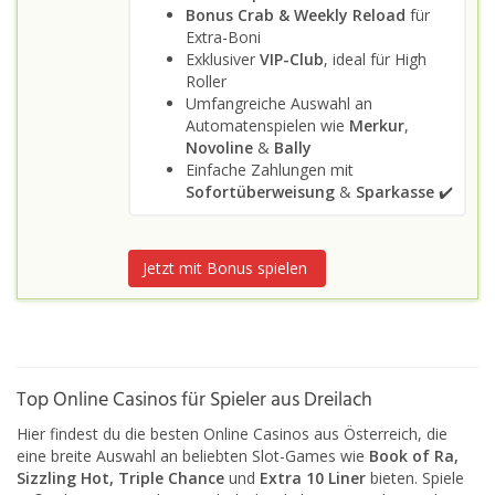
Bonus Crab & Weekly Reload
für
Extra-Boni
Exklusiver
VIP-Club
, ideal für High
Roller
Umfangreiche Auswahl an
Automatenspielen wie
Merkur
,
Novoline
&
Bally
Einfache Zahlungen mit
Sofortüberweisung
&
Sparkasse
✔️
Jetzt mit Bonus spielen
Top Online Casinos für Spieler aus Dreilach
Hier findest du die besten Online Casinos aus Österreich, die
eine breite Auswahl an beliebten Slot-Games wie
Book of Ra,
Sizzling Hot, Triple Chance
und
Extra 10 Liner
bieten. Spiele