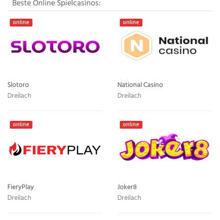
Beste Online Spielcasinos:
online
online
Slotoro
National Casino
Dreilach
Dreilach
online
online
FieryPlay
Joker8
Dreilach
Dreilach