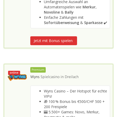
Umfangreiche Auswahl an
Automatenspielen wie
Merkur
,
Novoline
&
Bally
Einfache Zahlungen mit
Sofortüberweisung
&
Sparkasse
✔️
Jetzt mit Bonus spielen
Premium
online
Wyns
Spielcasino in
Dreilach
Wyns Casino – Der Hotspot für echte
VIPs!
🎁 100 % Bonus bis €500/CHF 500 +
200 Freispiele
🎰 5.500+ Games: Novo, Merkur,