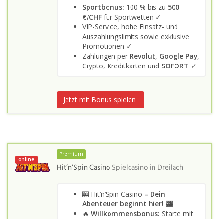
Sportbonus:
100 % bis zu
500
€/CHF
für Sportwetten ✓
VIP-Service, hohe Einsatz- und
Auszahlungslimits sowie exklusive
Promotionen ✓
Zahlungen per
Revolut
,
Google Pay
,
Crypto, Kreditkarten und
SOFORT
✓
Jetzt mit Bonus spielen
Premium
online
Hit’n’Spin Casino
Spielcasino in
Dreilach
🎰 Hit’n’Spin Casino
– Dein
Abenteuer beginnt hier! 🎰
🔥
Willkommensbonus:
Starte mit