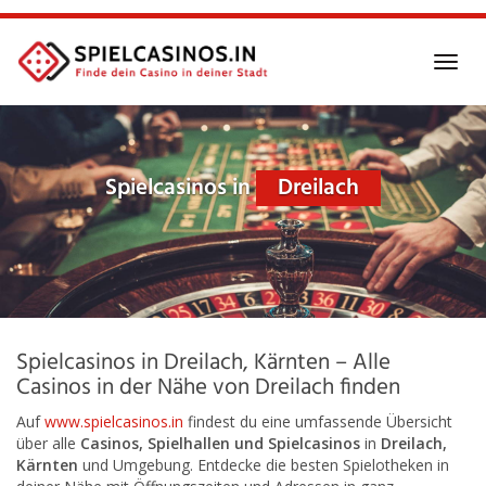
Skip
to
main
Toggl
content
navig
Spielcasinos in
Dreilach
Spielcasinos in Dreilach, Kärnten – Alle
Casinos in der Nähe von Dreilach finden
Auf
www.spielcasinos.in
findest du eine umfassende Übersicht
über alle
Casinos, Spielhallen und Spielcasinos
in
Dreilach,
Kärnten
und Umgebung. Entdecke die besten Spielotheken in