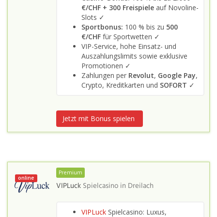
€/CHF + 300 Freispiele
auf Novoline-
Slots ✓
Sportbonus:
100 % bis zu
500
€/CHF
für Sportwetten ✓
VIP-Service, hohe Einsatz- und
Auszahlungslimits sowie exklusive
Promotionen ✓
Zahlungen per
Revolut
,
Google Pay
,
Crypto, Kreditkarten und
SOFORT
✓
Jetzt mit Bonus spielen
Premium
online
VIPLuck
Spielcasino in
Dreilach
VIPLuck
Spielcasino: Luxus,