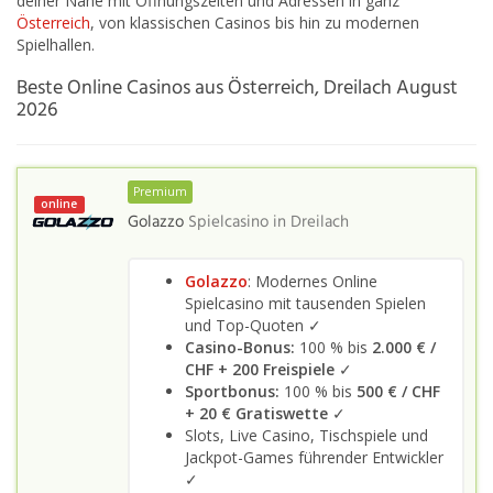
deiner Nähe mit Öffnungszeiten und Adressen in ganz
Österreich
, von klassischen Casinos bis hin zu modernen
Spielhallen.
Beste Online Casinos aus Österreich, Dreilach August
2026
Premium
online
Golazzo
Spielcasino in
Dreilach
Golazzo
: Modernes Online
Spielcasino mit tausenden Spielen
und Top-Quoten ✓
Casino-Bonus:
100 % bis
2.000 € /
CHF + 200 Freispiele
✓
Sportbonus:
100 % bis
500 € / CHF
+ 20 € Gratiswette
✓
Slots, Live Casino, Tischspiele und
Jackpot-Games führender Entwickler
✓