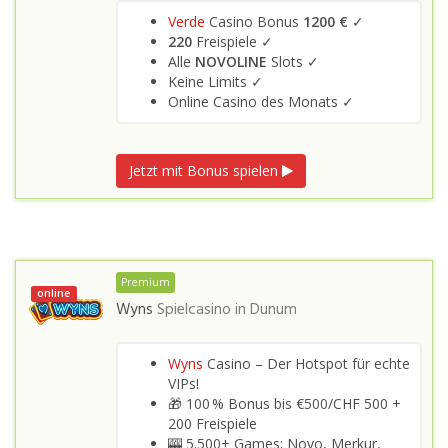
Verde
Casino Bonus
1200 €
✓
220
Freispiele ✓
Alle
NOVOLINE
Slots ✓
Keine Limits ✓
Online Casino des Monats ✓
Jetzt mit Bonus spielen
Premium
online
Wyns
Spielcasino in
Dunum
Wyns
Casino – Der Hotspot für echte
VIPs!
🎁 100 % Bonus bis €500/CHF 500 +
200 Freispiele
🎰 5.500+ Games: Novo, Merkur,