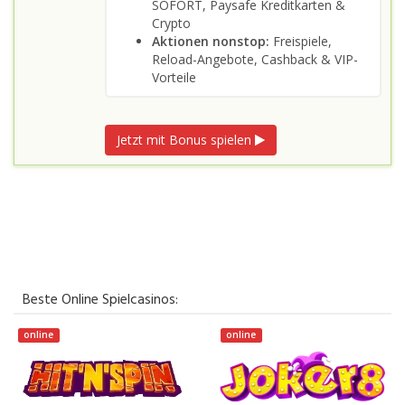
SOFORT, Paysafe Kreditkarten &
Crypto
Aktionen nonstop:
Freispiele,
Reload-Angebote, Cashback & VIP-
Vorteile
Jetzt mit Bonus spielen
Beste Online Spielcasinos:
online
online