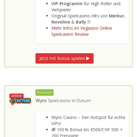
VIP-Programm
für High Roller und
Vielspieler
Original-Spielcasino-Hits von
Merkur
,
Novoline
&
Bally
🃏
Mehr Infos im Vegasino Online
Spielcasino Review
Jetzt mit Bonus spielen
Premium
online
Wyns
Spielcasino in
Dunum
Wyns Casino – Der Hotspot für echte
VIPs!
🎁 100 % Bonus bis €500/CHF 500 +
200 Freispiele