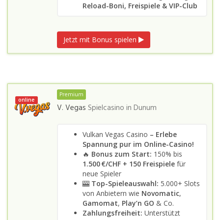
Reload-Boni, Freispiele & VIP-Club
Jetzt mit Bonus spielen
Premium
online
V. Vegas
Spielcasino in
Dunum
Vulkan Vegas Casino
– Erlebe
Spannung pur im Online-Casino!
🔥
Bonus zum Start:
150% bis
1.500 €/CHF + 150 Freispiele
für
neue Spieler
🎰
Top-Spieleauswahl:
5.000+ Slots
von Anbietern wie
Novomatic
,
Gamomat
,
Play’n GO
& Co.
Zahlungsfreiheit:
Unterstützt