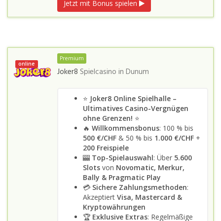
Jetzt mit Bonus spielen
Premium
online
Joker8
Spielcasino in
Dunum
⭐
Joker8 Online Spielhalle –
Ultimatives Casino-Vergnügen
ohne Grenzen!
⭐
🔥
Willkommensbonus
: 100 % bis
500 €/CHF
& 50 % bis
1.000 €/CHF
+
200 Freispiele
🎰
Top-Spielauswahl
: Über
5.600
Slots
von
Novomatic, Merkur,
Bally & Pragmatic Play
💳
Sichere Zahlungsmethoden
:
Akzeptiert
Visa, Mastercard &
Kryptowährungen
🏆
Exklusive Extras
: Regelmäßige