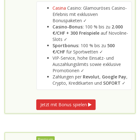
Casina
Casino: Glamouröses Casino-
Erlebnis mit exklusiven
Bonuspaketen ✓
Casino-Bonus:
100 % bis zu
2.000
€/CHF + 300 Freispiele
auf Novoline-
Slots ✓
Sportbonus:
100 % bis zu
500
€/CHF
für Sportwetten ✓
VIP-Service, hohe Einsatz- und
Auszahlungslimits sowie exklusive
Promotionen ✓
Zahlungen per
Revolut
,
Google Pay
,
Crypto, Kreditkarten und
SOFORT
✓
Jetzt mit Bonus spielen
Premium