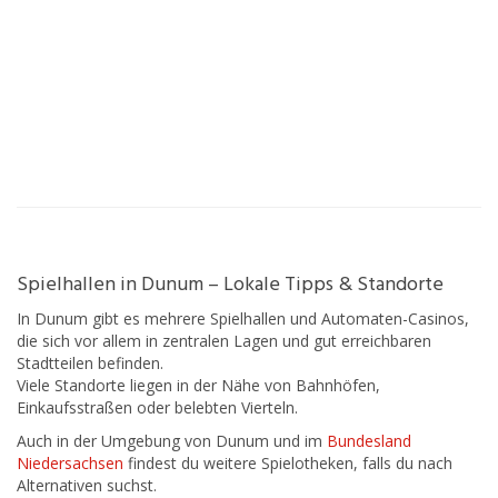
Spielhallen in Dunum – Lokale Tipps & Standorte
In Dunum gibt es mehrere Spielhallen und Automaten-Casinos,
die sich vor allem in zentralen Lagen und gut erreichbaren
Stadtteilen befinden.
Viele Standorte liegen in der Nähe von Bahnhöfen,
Einkaufsstraßen oder belebten Vierteln.
Auch in der Umgebung von Dunum und im
Bundesland
Niedersachsen
findest du weitere Spielotheken, falls du nach
Alternativen suchst.