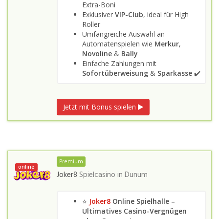
Extra-Boni
Exklusiver
VIP-Club
, ideal für High
Roller
Umfangreiche Auswahl an
Automatenspielen wie
Merkur
,
Novoline
&
Bally
Einfache Zahlungen mit
Sofortüberweisung
&
Sparkasse
✔️
Jetzt mit Bonus spielen
Premium
online
Joker8
Spielcasino in
Dunum
⭐
Joker8
Online Spielhalle –
Ultimatives Casino-Vergnügen