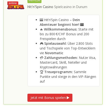
Premium
online
Hit’n’Spin Casino
Spielcasino in
Dunum
🎰 Hit’n’Spin Casino
– Dein
Abenteuer beginnt hier! 🎰
🔥
Willkommensbonus:
Starte mit
bis zu 800 €/CHF Bonus und 200
Freispielen durch
🎮
Spielauswahl:
Über 2.800 Slots
und Tischspiele von Top-Entwicklern
vie
Novomatic
💳
Zahlungsmethoden:
Nutze Visa,
Mastercard, Skrill, Neteller und
Kryptowährungen
🏆
Treueprogramm:
Sammle
Punkte und steige in den VIP-Rängen
auf
Jetzt mit Bonus spielen