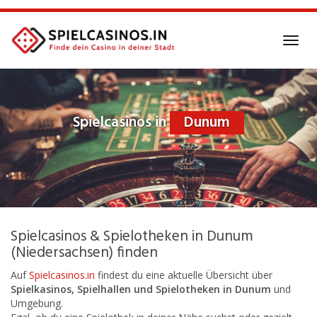
Skip
to
main
Toggl
content
navig
Spielcasinos in
Dunum
Spielcasinos & Spielotheken in Dunum
(Niedersachsen) finden
Auf
Spielcasinos.in
findest du eine aktuelle Übersicht über
Spielkasinos,
Spielhallen und Spielotheken in Dunum
und
Umgebung.