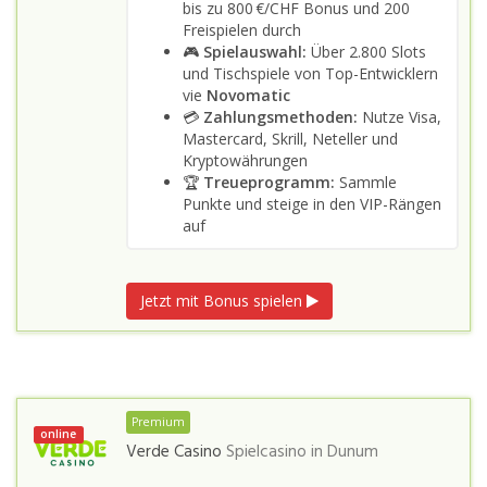
bis zu 800 €/CHF Bonus und 200
Freispielen durch
🎮
Spielauswahl:
Über 2.800 Slots
und Tischspiele von Top-Entwicklern
vie
Novomatic
💳
Zahlungsmethoden:
Nutze Visa,
Mastercard, Skrill, Neteller und
Kryptowährungen
🏆
Treueprogramm:
Sammle
Punkte und steige in den VIP-Rängen
auf
Jetzt mit Bonus spielen
Premium
online
Verde Casino
Spielcasino in
Dunum