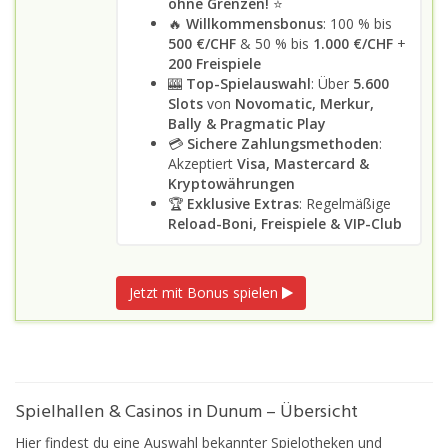
ohne Grenzen!
⭐
🔥
Willkommensbonus
: 100 % bis
500 €/CHF
& 50 % bis
1.000 €/CHF
+
200 Freispiele
🎰
Top-Spielauswahl
: Über
5.600
Slots
von
Novomatic, Merkur,
Bally & Pragmatic Play
💳
Sichere Zahlungsmethoden
:
Akzeptiert
Visa, Mastercard &
Kryptowährungen
🏆
Exklusive Extras
: Regelmäßige
Reload-Boni, Freispiele & VIP-Club
Jetzt mit Bonus spielen
Spielhallen & Casinos in Dunum – Übersicht
Hier findest du eine Auswahl bekannter Spielotheken und