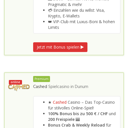
Pragmatic & mehr
💳 Einzahlen wie du willst: Visa,
Krypto, E-Wallets
👑 VIP-Club mit Luxus-Boni & hohen
Limits
Jetzt mit Bonus spielen
Premium
online
Cashed
Spielcasino in
Dunum
★
Cashed
Casino – Das Top-Casino
für stilvolles Online-Spiel!
100% Bonus bis zu 500 €
/ CHF
und
200 Freispiele
🎰
Bonus Crab & Weekly Reload
für