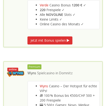
Verde
Casino Bonus
1200 €
✓
220
Freispiele ✓
Alle
NOVOLINE
Slots ✓
Keine Limits ✓
Online Casino des Monats ✓
Jetzt mit Bonus spielen
Premium
online
Wyns
Spielcasino in
Domnitz
Wyns
Casino – Der Hotspot für echte
VIPs!
🎁 100 % Bonus bis €500/CHF 500 +
200 Freispiele
🎰 5.500+ Games: Novo, Merkur,