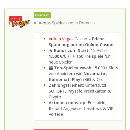
Premium
online
V. Vegas
Spielcasino in
Domnitz
Vulkan Vegas
Casino
– Erlebe
Spannung pur im Online-Casino!
🔥
Bonus zum Start:
150% bis
1.500 €/CHF + 150 Freispiele
für
neue Spieler
🎰
Top-Spieleauswahl:
5.000+ Slots
von Anbietern wie
Novomatic
,
Gamomat
,
Play’n GO
& Co.
Zahlungsfreiheit:
Unterstützt
SOFORT, Paysafe Kreditkarten &
Crypto
Aktionen nonstop:
Freispiele,
Reload-Angebote, Cashback & VIP-
Vorteile