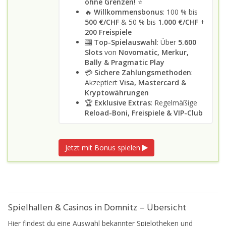
ohne Grenzen!
⭐
🔥
Willkommensbonus
: 100 % bis
500 €/CHF
& 50 % bis
1.000 €/CHF
+
200 Freispiele
🎰
Top-Spielauswahl
: Über
5.600
Slots
von
Novomatic, Merkur,
Bally & Pragmatic Play
💳
Sichere Zahlungsmethoden
:
Akzeptiert
Visa, Mastercard &
Kryptowährungen
🏆
Exklusive Extras
: Regelmäßige
Reload-Boni, Freispiele & VIP-Club
Jetzt mit Bonus spielen
Spielhallen & Casinos in Domnitz – Übersicht
Hier findest du eine Auswahl bekannter Spielotheken und