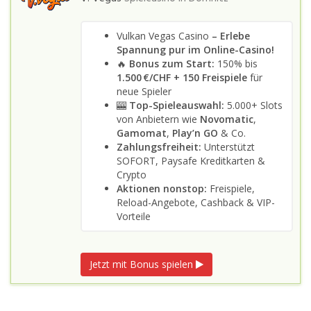
Vulkan Vegas Casino
– Erlebe
Spannung pur im Online-Casino!
🔥
Bonus zum Start:
150% bis
1.500 €/CHF + 150 Freispiele
für
neue Spieler
🎰
Top-Spieleauswahl:
5.000+ Slots
von Anbietern wie
Novomatic
,
Gamomat
,
Play’n GO
& Co.
Zahlungsfreiheit:
Unterstützt
SOFORT, Paysafe Kreditkarten &
Crypto
Aktionen nonstop:
Freispiele,
Reload-Angebote, Cashback & VIP-
Vorteile
Jetzt mit Bonus spielen