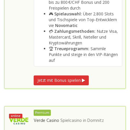
bis zu 800 €/CHF Bonus und 200
Freispielen durch
🎮
Spielauswahl:
Über 2.800 Slots
und Tischspiele von Top-Entwicklern
vie
Novomatic
💳
Zahlungsmethoden:
Nutze Visa,
Mastercard, Skrill, Neteller und
Kryptowährungen
🏆
Treueprogramm:
Sammle
Punkte und steige in den VIP-Rängen
auf
Jetzt mit Bonus spielen
Premium
online
Verde Casino
Spielcasino in
Domnitz