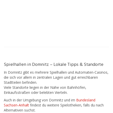
Spielhallen in Domnitz – Lokale Tipps & Standorte
In Domnitz gibt es mehrere Spielhallen und Automaten-Casinos,
die sich vor allem in zentralen Lagen und gut erreichbaren
Stadtteilen befinden.
Viele Standorte liegen in der Nähe von Bahnhöfen,
Einkaufsstraßen oder belebten Vierteln.
Auch in der Umgebung von Domnitz und im
Bundesland
Sachsen-Anhalt
findest du weitere Spielotheken, falls du nach
Alternativen suchst.