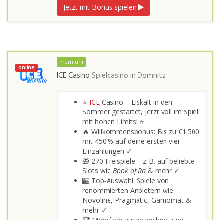
Jetzt mit Bonus spielen
Premium
online
ICE Casino
Spielcasino in
Domnitz
⭐
ICE
Casino – Eiskalt in den
Sommer gestartet, jetzt voll im Spiel
mit hohen Limits! ⭐
🔥 Willkommensbonus: Bis zu €1.500
mit 450 % auf deine ersten vier
Einzahlungen ✓
🎁 270 Freispiele – z. B. auf beliebte
Slots wie
Book of Ra
& mehr ✓
🎰 Top‑Auswahl: Spiele von
renommierten Anbietern wie
Novoline, Pragmatic, Gamomat &
mehr ✓
🏆 Mehrfach ausgezeichnet und