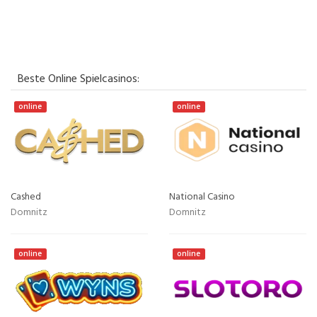
Beste Online Spielcasinos:
online
online
Cashed
National Casino
Domnitz
Domnitz
online
online