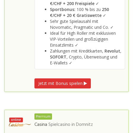
€/CHF + 200 Freispiele
✓
Sportbonus:
100 % bis zu
250
€/CHF + 20 € Gratiswette
✓
Sehr gute Spielausahl mit
Novomatic, Pragmatic und Co. ✓
Ideal für High Roller mit exklusiven
VIP-Vorteilen und großzügigen
Einsatzlimits ✓
Zahlungen mit Kreditkarten,
Revolut
,
SOFORT
, Crypto, Überweisung und
E-Wallets ✓
Jetzt mit Bonus spielen
Premium
online
Casina
Spielcasino in
Domnitz