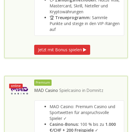
Mastercard, Skrill, Neteller und
Kryptowährungen
🏆
Treueprogramm:
Sammle
Punkte und steige in den VIP-Rängen
auf
Jetzt mit Bonus spielen
Premium
online
MAD Casino
Spielcasino in
Domnitz
MAD Casino: Premium Casino und
Sportwetten für anspruchsvolle
Spieler ✓
Casino-Bonus:
100 % bis zu
1.000
€/CHF + 200 Freispiele
✓