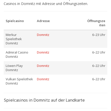
Casinos in Domnitz mit Adresse und Öffnungszeiten.
Spielcasino
Adresse
Öffnungsze
iten
Merkur
Domnitz
6–23 Uhr
Spielothek
Domnitz
Admiral Casino
Domnitz
6–22 Uhr
Domnitz
Löwen Play
Domnitz
6–22 Uhr
Domnitz
Vulkan Spielothek
Domnitz
6–22 Uhr
Domnitz
Spielcasinos in Domnitz auf der Landkarte