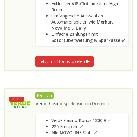
Exklusiver
VIP-Club
, ideal für High
Roller
Umfangreiche Auswahl an
Automatenspielen wie
Merkur
,
Novoline
&
Bally
Einfache Zahlungen mit
Sofortüberweisung
&
Sparkasse
✔️
Jetzt mit Bonus spielen
Premium
online
Verde Casino
Spielcasino in
Domnitz
Verde Casino Bonus
1200 €
✓
220
Freispiele ✓
Alle
NOVOLINE
Slots ✓