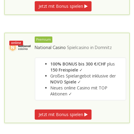
Jetzt mit Bonus spielen
Premium
online
National Casino
Spielcasino in
Domnitz
100% BONUS bis 300 €/CHF
plus
150 Freispiele
✓
Großes Spielangebot inklusive der
NOVO Spiele
✓
Neues online Casino mit TOP
Aktionen ✓
Jetzt mit Bonus spielen