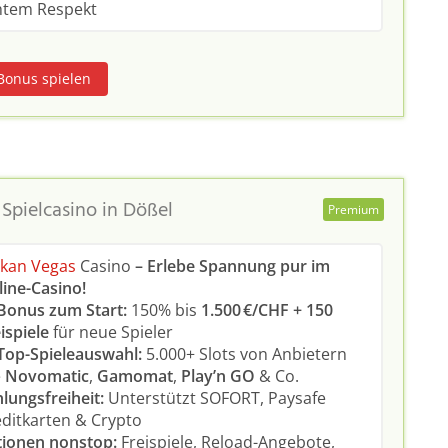
htem Respekt
 Bonus spielen
Spielcasino in
Dößel
Premium
lkan Vegas
Casino
– Erlebe Spannung pur im
ine-Casino!
Bonus zum Start:
150% bis
1.500 €/CHF + 150
ispiele
für neue Spieler
Top-Spieleauswahl:
5.000+ Slots von Anbietern
e
Novomatic
,
Gamomat
,
Play’n GO
& Co.
lungsfreiheit:
Unterstützt SOFORT, Paysafe
ditkarten & Crypto
tionen nonstop:
Freispiele, Reload-Angebote,