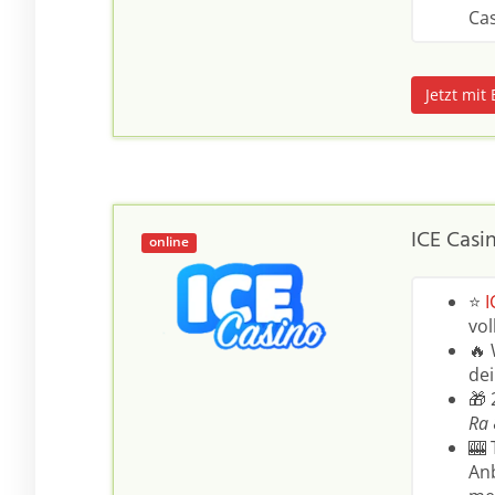
Cas
Jetzt mit
ICE Casi
online
⭐
I
vol
🔥 
dei
🎁 
Ra
🎰
An