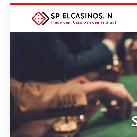
Skip
to
main
content