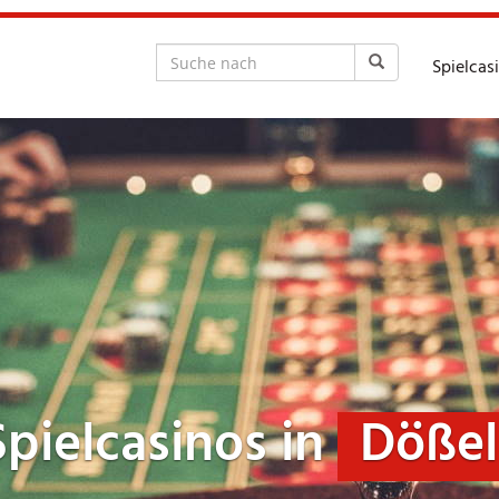
Spielcas
Spielcasinos in
Dößel