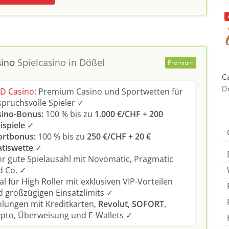
ino
Spielcasino in
Dößel
Premium
C
D
D Casino
: Premium Casino und Sportwetten für
pruchsvolle Spieler ✓
sino-Bonus:
100 % bis zu
1.000 €/CHF + 200
ispiele
✓
ortbonus:
100 % bis zu
250 €/CHF + 20 €
atiswette
✓
r gute Spielausahl mit Novomatic, Pragmatic
d Co. ✓
al für High Roller mit exklusiven VIP-Vorteilen
 großzügigen Einsatzlimits ✓
lungen mit Kreditkarten,
Revolut
,
SOFORT
,
ypto, Überweisung und E-Wallets ✓