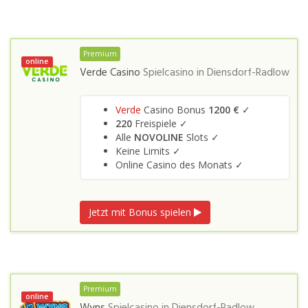
Premium
online
Verde Casino
Spielcasino in
Diensdorf-Radlow
Verde
Casino Bonus
1200 €
✓
220
Freispiele ✓
Alle
NOVOLINE
Slots ✓
Keine Limits ✓
Online Casino des Monats ✓
Jetzt mit Bonus spielen
Premium
online