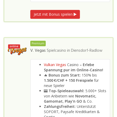
Jetzt mit Bonus spielen
Premium
online
V. Vegas
Spielcasino in
Diensdorf-Radlow
Vulkan Vegas
Casino
– Erlebe
Spannung pur im Online-Casino!
🔥
Bonus zum Start:
150% bis
1.500 €/CHF + 150 Freispiele
für
neue Spieler
🎰
Top-Spieleauswahl:
5.000+ Slots
von Anbietern wie
Novomatic
,
Gamomat
,
Play’n GO
& Co.
Zahlungsfreiheit:
Unterstützt
SOFORT, Paysafe Kreditkarten &
Crypto