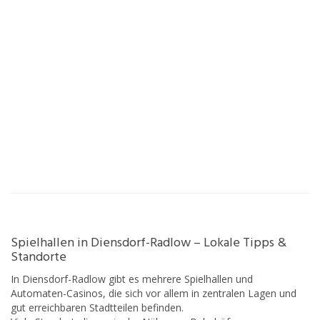
Spielhallen in Diensdorf-Radlow – Lokale Tipps &
Standorte
In Diensdorf-Radlow gibt es mehrere Spielhallen und
Automaten-Casinos, die sich vor allem in zentralen Lagen und
gut erreichbaren Stadtteilen befinden.