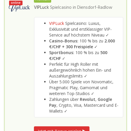
online
VIPLuck
Spielcasino in
Diensdorf-Radlow
VIPLuck
Spielcasino: Luxus,
Exklusivität und erstklassiger VIP-
Service auf höchstem Niveau ✓
Casino-Bonus:
100 % bis zu
2.000
€/CHF + 300 Freispiele
✓
Sportbonus:
100 % bis zu
500
€/CHF
✓
Perfekt für High Roller mit
außergewöhnlich hohen Ein- und
Auszahlungslimits ✓
Über 5.000 Spiele von Novomatic,
Pragmatic Play, Gamomat und
weiteren Top-Studios ✓
Zahlungen über
Revolut
,
Google
Pay
, Crypto, Visa, Mastercard und E-
Wallets ✓