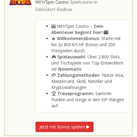
Hit’n’Spin Casino
Spielcasino in
Diensdorf-Radlow
🎰 Hit’n’Spin Casino
– Dein
Abenteuer beginnt hier! 🎰
🔥
Willkommensbonus:
Starte mit
bis zu 800 €/CHF Bonus und 200
Freispielen durch
🎮
Spielauswahl:
Über 2.800 Slots
und Tischspiele von Top-Entwicklern
vie
Novomatic
💳
Zahlungsmethoden:
Nutze Visa,
Mastercard, Skrill, Neteller und
Kryptowährungen
🏆
Treueprogramm:
Sammle
Punkte und steige in den VIP-Rängen
auf
Jetzt mit Bonus spielen