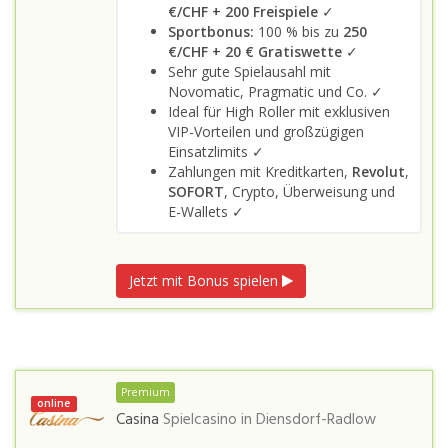
€/CHF + 200 Freispiele
✓
Sportbonus:
100 % bis zu
250
€/CHF + 20 € Gratiswette
✓
Sehr gute Spielausahl mit
Novomatic, Pragmatic und Co. ✓
Ideal für High Roller mit exklusiven
VIP-Vorteilen und großzügigen
Einsatzlimits ✓
Zahlungen mit Kreditkarten,
Revolut
,
SOFORT
, Crypto, Überweisung und
E-Wallets ✓
Jetzt mit Bonus spielen
Premium
online
Casina
Spielcasino in
Diensdorf-Radlow