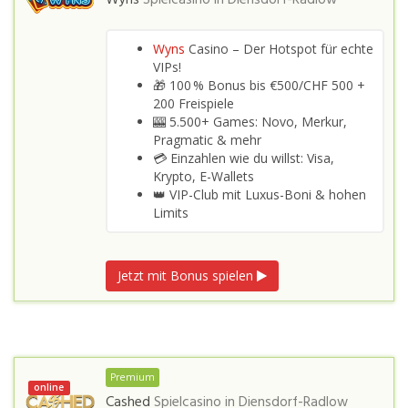
Wyns
Spielcasino in
Diensdorf-Radlow
Wyns
Casino – Der Hotspot für echte
VIPs!
🎁 100 % Bonus bis €500/CHF 500 +
200 Freispiele
🎰 5.500+ Games: Novo, Merkur,
Pragmatic & mehr
💳 Einzahlen wie du willst: Visa,
Krypto, E-Wallets
👑 VIP-Club mit Luxus-Boni & hohen
Limits
Jetzt mit Bonus spielen
Premium
online
Cashed
Spielcasino in
Diensdorf-Radlow