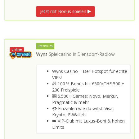
Jetzt mit Bonus spielen
Premium
online
Wyns
Spielcasino in
Diensdorf-Radlow
Wyns Casino – Der Hotspot für echte
VIPs!
🎁 100 % Bonus bis €500/CHF 500 +
200 Freispiele
🎰 5.500+ Games: Novo, Merkur,
Pragmatic & mehr
💳 Einzahlen wie du willst: Visa,
Krypto, E-Wallets
👑 VIP-Club mit Luxus-Boni & hohen
Limits