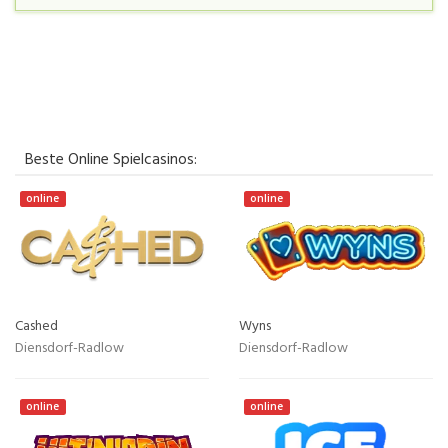
Beste Online Spielcasinos:
online
online
Cashed
Wyns
Diensdorf-Radlow
Diensdorf-Radlow
online
online