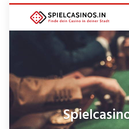
Skip
to
main
content
Spielcasin