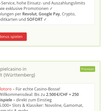
-Service, hohe Einsatz- und Auszahlungslimits
wie exklusive Promotionen ✓
hlungen per
Revolut
,
Google Pay
, Crypto,
editkarten und
SOFORT
✓
 Bonus spielen
pielcasino in
Premium
t (Württemberg)
lotoro
– Für echte Casino-Bosse!
 Willkommensdeal: Bis zu
2.500 €/CHF + 250
ispiele –
direkt zum Einstieg
5.000+ Slots & Klassiker: Novoline, Gamomat,
agmatic & mehr