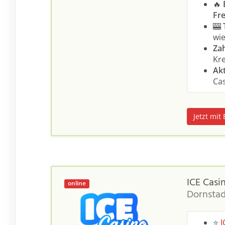
🔥
Fre
🎰
wi
Zah
Kre
Ak
Cas
Jetzt mit
ICE Casi
online
Dornstad
⭐
I