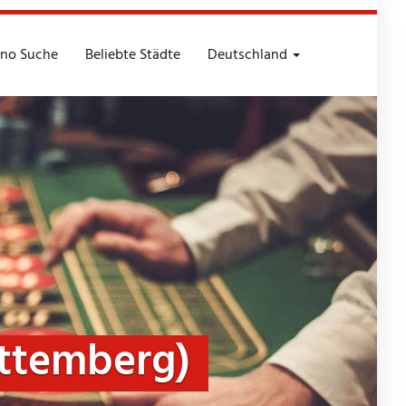
ino Suche
Beliebte Städte
Deutschland
ttemberg)