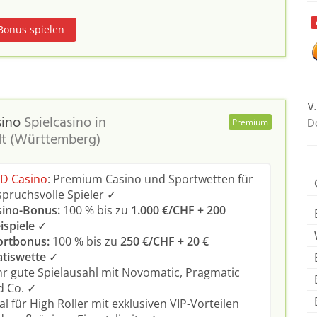
 Bonus spielen
V
ino
Spielcasino in
D
Premium
t (Württemberg)
D Casino
: Premium Casino und Sportwetten für
pruchsvolle Spieler ✓
sino-Bonus:
100 % bis zu
1.000 €/CHF + 200
ispiele
✓
ortbonus:
100 % bis zu
250 €/CHF + 20 €
atiswette
✓
r gute Spielausahl mit Novomatic, Pragmatic
d Co. ✓
al für High Roller mit exklusiven VIP-Vorteilen