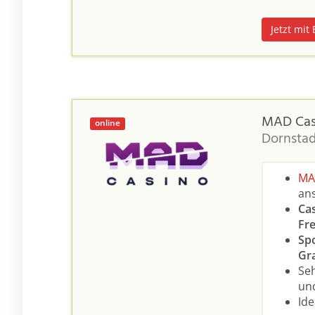
Jetzt mit
MAD Cas
online
Dornstad
MA
ans
Ca
Fre
Sp
Gr
Seh
un
Ide