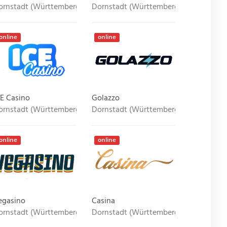
ornstadt (Württemberg)
Dornstadt (Württemberg)
online
online
CE Casino
Golazzo
ornstadt (Württemberg)
Dornstadt (Württemberg)
online
online
egasino
Casina
ornstadt (Württemberg)
Dornstadt (Württemberg)