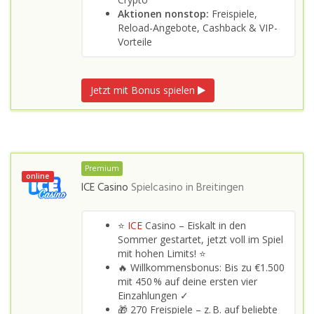
Aktionen nonstop:
Freispiele,
Reload-Angebote, Cashback & VIP-
Vorteile
Jetzt mit Bonus spielen
Premium
online
ICE Casino
Spielcasino in
Breitingen
⭐
ICE
Casino – Eiskalt in den
Sommer gestartet, jetzt voll im Spiel
mit hohen Limits! ⭐
🔥 Willkommensbonus: Bis zu €1.500
mit 450 % auf deine ersten vier
Einzahlungen ✓
🎁 270 Freispiele – z. B. auf beliebte