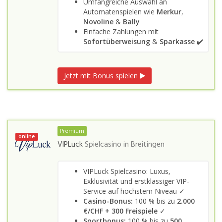
Umfangreiche Auswahl an
Automatenspielen wie
Merkur
,
Novoline
&
Bally
Einfache Zahlungen mit
Sofortüberweisung
&
Sparkasse
✔️
Jetzt mit Bonus spielen
Premium
online
VIPLuck
Spielcasino in
Breitingen
VIPLuck Spielcasino: Luxus,
Exklusivität und erstklassiger VIP-
Service auf höchstem Niveau ✓
Casino-Bonus:
100 % bis zu
2.000
€/CHF + 300 Freispiele
✓
Sportbonus:
100 % bis zu
500