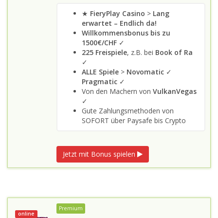
★
FieryPlay Casino
>
Lang
erwartet – Endlich da!
Willkommensbonus bis zu
1500€/CHF
✓
225 Freispiele
, z.B. bei
Book of Ra
✓
ALLE Spiele
>
Novomatic
✓
Pragmatic
✓
Von den Machern von
VulkanVegas
✓
Gute Zahlungsmethoden von
SOFORT über Paysafe bis Crypto
Jetzt mit Bonus spielen
Premium
online