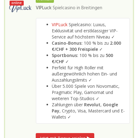
online
VIPLuck
Spielcasino in
Breitingen
VIPLuck
Spielcasino: Luxus,
Exklusivität und erstklassiger VIP-
Service auf höchstem Niveau ✓
Casino-Bonus:
100 % bis zu
2.000
€/CHF + 300 Freispiele
✓
Sportbonus:
100 % bis zu
500
€/CHF
✓
Perfekt für High Roller mit
außergewöhnlich hohen Ein- und
Auszahlungslimits ✓
Über 5.000 Spiele von Novomatic,
Pragmatic Play, Gamomat und
weiteren Top-Studios ✓
Zahlungen über
Revolut
,
Google
Pay
, Crypto, Visa, Mastercard und E-
Wallets ✓