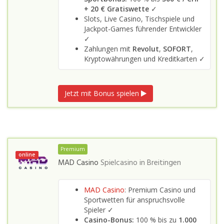
+ 20 € Gratiswette
✓
Slots, Live Casino, Tischspiele und
Jackpot-Games führender Entwickler
✓
Zahlungen mit
Revolut
,
SOFORT
,
Kryptowährungen und Kreditkarten ✓
Jetzt mit Bonus spielen
Premium
online
MAD Casino
Spielcasino in
Breitingen
MAD Casino
: Premium Casino und
Sportwetten für anspruchsvolle
Spieler ✓
Casino-Bonus:
100 % bis zu
1.000