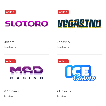
online
online
Slotoro
Vegasino
Breitingen
Breitingen
online
online
MAD Casino
ICE Casino
Breitingen
Breitingen