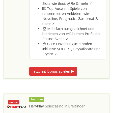
Slots wie
Book of Ra
& mehr ✓
🎰 Top‑Auswahl: Spiele von
renommierten Anbietern wie
Novoline, Pragmatic, Gamomat &
mehr ✓
🏆 Mehrfach ausgezeichnet und
betrieben von erfahrenen Profis der
Casino‑Szene ✓
💳 Gute Einzahlungsmethoden
inklusive SOFORT, Paysafecard und
Crypto ✓
Jetzt mit Bonus spielen
Premium
online
FieryPlay
Spielcasino in
Breitingen