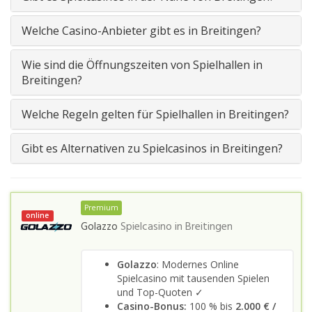
Welche Casino-Anbieter gibt es in Breitingen?
Wie sind die Öffnungszeiten von Spielhallen in
Breitingen?
Welche Regeln gelten für Spielhallen in Breitingen?
Gibt es Alternativen zu Spielcasinos in Breitingen?
Premium
online
Golazzo
Spielcasino in
Breitingen
Golazzo
: Modernes Online
Spielcasino mit tausenden Spielen
und Top-Quoten ✓
Casino-Bonus:
100 % bis
2.000 € /