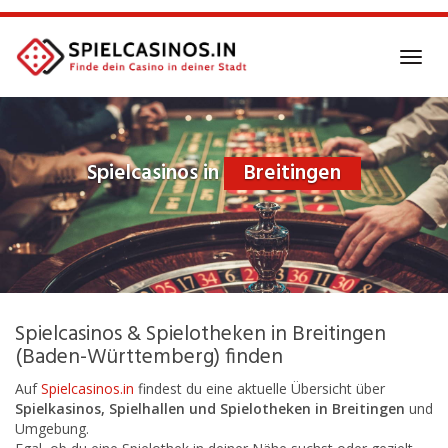
Skip
to
main
Toggl
content
navig
Spielcasinos in
Breitingen
Spielcasinos & Spielotheken in Breitingen
(Baden-Württemberg) finden
Auf
Spielcasinos.in
findest du eine aktuelle Übersicht über
Spielkasinos,
Spielhallen und Spielotheken in Breitingen
und
Umgebung.