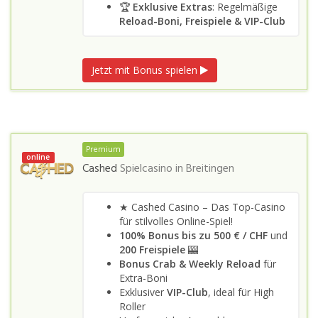
🏆
Exklusive Extras
: Regelmäßige
Reload-Boni, Freispiele & VIP-Club
Jetzt mit Bonus spielen
Premium
online
Cashed
Spielcasino in
Breitingen
★ Cashed Casino – Das Top-Casino
für stilvolles Online-Spiel!
100% Bonus bis zu 500 €
/ CHF
und
200 Freispiele
🎰
Bonus Crab & Weekly Reload
für
Extra-Boni
Exklusiver
VIP-Club
, ideal für High
Roller