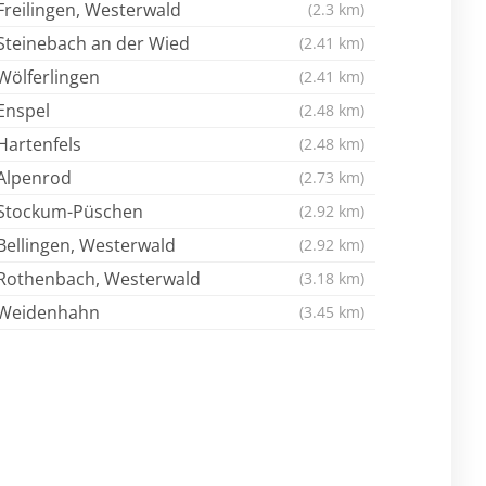
Freilingen, Westerwald
(2.3 km)
Steinebach an der Wied
(2.41 km)
Wölferlingen
(2.41 km)
Enspel
(2.48 km)
Hartenfels
(2.48 km)
Alpenrod
(2.73 km)
Stockum-Püschen
(2.92 km)
Bellingen, Westerwald
(2.92 km)
Rothenbach, Westerwald
(3.18 km)
Weidenhahn
(3.45 km)