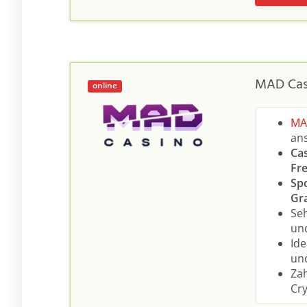
MAD Cas
online
MA
ans
Ca
Fre
Sp
Gr
Seh
un
Ide
und
Zah
Cr