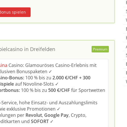
 Bonus spielen
pielcasino in
Dreifelden
Premium
sina
Casino: Glamouröses Casino-Erlebnis mit
klusiven Bonuspaketen ✓
sino-Bonus:
100 % bis zu
2.000 €/CHF + 300
ispiele
auf Novoline-Slots ✓
ortbonus:
100 % bis zu
500 €/CHF
für Sportwetten
-Service, hohe Einsatz- und Auszahlungslimits
wie exklusive Promotionen ✓
hlungen per
Revolut
,
Google Pay
, Crypto,
editkarten und
SOFORT
✓