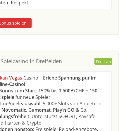
htem Respekt
 Bonus spielen
Spielcasino in
Dreifelden
Premium
lkan Vegas
Casino
– Erlebe Spannung pur im
ine-Casino!
Bonus zum Start:
150% bis
1.500 €/CHF + 150
ispiele
für neue Spieler
Top-Spieleauswahl:
5.000+ Slots von Anbietern
e
Novomatic
,
Gamomat
,
Play’n GO
& Co.
lungsfreiheit:
Unterstützt SOFORT, Paysafe
ditkarten & Crypto
tionen nonstop:
Freispiele, Reload-Angebote,