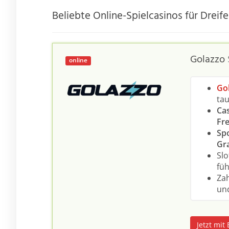
Beliebte Online-Spielcasinos für Dreif
Golazzo
online
Go
ta
Ca
Fre
Sp
Gr
Slo
füh
Za
un
Jetzt mit