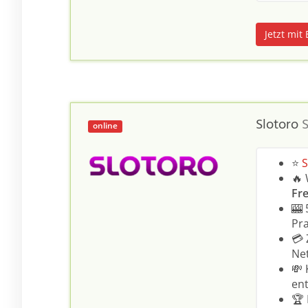
Jetzt mit
Slotoro
S
online
⭐
S
🔥
Fre
🎰 
Pr
💳 
Net
💸 
en
🏆 