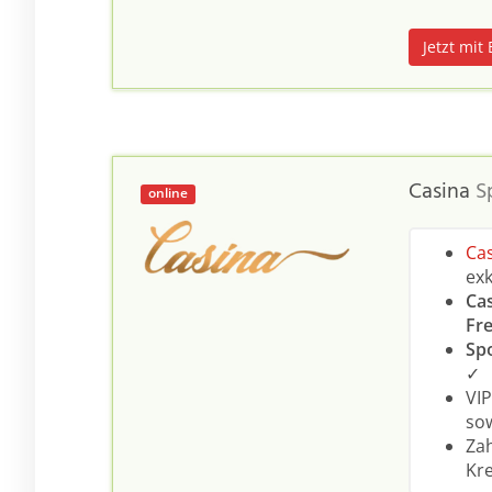
Jetzt mit
Casina
S
online
Ca
ex
Ca
Fre
Sp
✓
VIP
so
Za
Kr