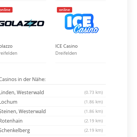
online
online
olazzo
ICE Casino
reifelden
Dreifelden
Casinos in der Nähe:
Linden, Westerwald
(0.73 km)
Lochum
(1.86 km)
Steinen, Westerwald
(1.86 km)
Rotenhain
(2.19 km)
Schenkelberg
(2.19 km)