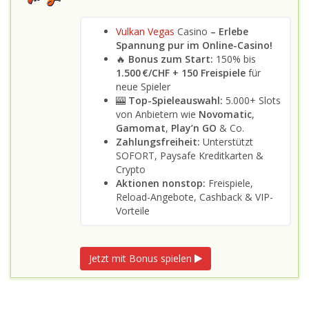
Vulkan Vegas
Casino
– Erlebe
Spannung pur im Online-Casino!
🔥
Bonus zum Start:
150% bis
1.500 €/CHF + 150 Freispiele
für
neue Spieler
🎰
Top-Spieleauswahl:
5.000+ Slots
von Anbietern wie
Novomatic
,
Gamomat
,
Play’n GO
& Co.
Zahlungsfreiheit:
Unterstützt
SOFORT, Paysafe Kreditkarten &
Crypto
Aktionen nonstop:
Freispiele,
Reload-Angebote, Cashback & VIP-
Vorteile
Jetzt mit Bonus spielen