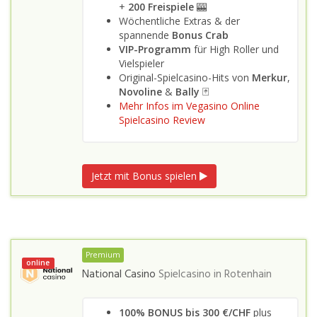
+
200 Freispiele
🎰
Wöchentliche Extras & der
spannende
Bonus Crab
VIP-Programm
für High Roller und
Vielspieler
Original-Spielcasino-Hits von
Merkur
,
Novoline
&
Bally
🃏
Mehr Infos im Vegasino Online
Spielcasino Review
Jetzt mit Bonus spielen
Premium
online
National Casino
Spielcasino in
Rotenhain
100% BONUS bis 300 €/CHF
plus