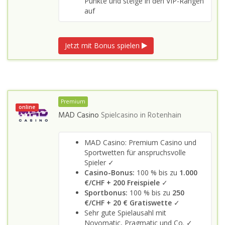
Punkte und steige in den VIP-Rängen
auf
Jetzt mit Bonus spielen
Premium
online
MAD Casino
Spielcasino in
Rotenhain
MAD Casino: Premium Casino und
Sportwetten für anspruchsvolle
Spieler ✓
Casino-Bonus:
100 % bis zu
1.000
€/CHF + 200 Freispiele
✓
Sportbonus:
100 % bis zu
250
€/CHF + 20 € Gratiswette
✓
Sehr gute Spielausahl mit
Novomatic, Pragmatic und Co. ✓