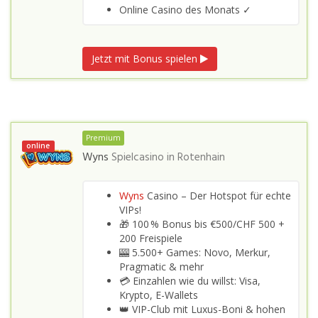
Online Casino des Monats ✓
Jetzt mit Bonus spielen
Premium
online
Wyns
Spielcasino in
Rotenhain
Wyns
Casino – Der Hotspot für echte
VIPs!
🎁 100 % Bonus bis €500/CHF 500 +
200 Freispiele
🎰 5.500+ Games: Novo, Merkur,
Pragmatic & mehr
💳 Einzahlen wie du willst: Visa,
Krypto, E-Wallets
👑 VIP-Club mit Luxus-Boni & hohen