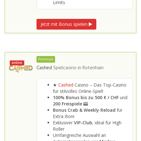
Limits
Jetzt mit Bonus spielen
Premium
online
Cashed
Spielcasino in
Rotenhain
★
Cashed
Casino – Das Top-Casino
für stilvolles Online-Spiel!
100% Bonus bis zu 500 €
/ CHF
und
200 Freispiele
🎰
Bonus Crab & Weekly Reload
für
Extra-Boni
Exklusiver
VIP-Club
, ideal für High
Roller
Umfangreiche Auswahl an