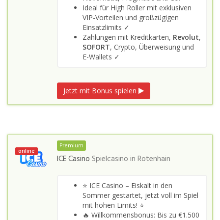
Ideal für High Roller mit exklusiven
VIP-Vorteilen und großzügigen
Einsatzlimits ✓
Zahlungen mit Kreditkarten,
Revolut
,
SOFORT
, Crypto, Überweisung und
E-Wallets ✓
Jetzt mit Bonus spielen
Premium
online
ICE Casino
Spielcasino in
Rotenhain
⭐ ICE Casino – Eiskalt in den
Sommer gestartet, jetzt voll im Spiel
mit hohen Limits! ⭐
🔥 Willkommensbonus: Bis zu €1.500