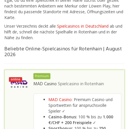
Egal, ob du eine Spielothek in deiner Nähe suchst oder gezielt
nach bestimmten Anbietern wie Merkur oder Löwen Play, hier
findest du passende Standorte mit Adresse, Öffnungszeiten und
Karte.
Unser Verzeichnis deckt alle
Spielcasinos in Deutschland
ab und
hilft dir, schnell die nächste Spielhalle in Rotenhain und in der
Nähe zu finden.
Beliebte Online-Spielcasinos für Rotenhain | August
2026
Premium
online
MAD Casino
Spielcasino in
Rotenhain
MAD Casino
: Premium Casino und
Sportwetten für anspruchsvolle
Spieler ✓
Casino-Bonus:
100 % bis zu
1.000
€/CHF + 200 Freispiele
✓
Sportbonus:
100 % bis zu
250