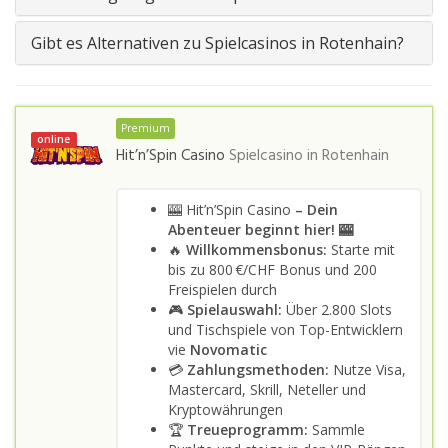
Gibt es Alternativen zu Spielcasinos in Rotenhain?
Premium
online
Hit’n’Spin Casino
Spielcasino in
Rotenhain
🎰 Hit’n’Spin Casino
– Dein
Abenteuer beginnt hier! 🎰
🔥
Willkommensbonus:
Starte mit
bis zu 800 €/CHF Bonus und 200
Freispielen durch
🎮
Spielauswahl:
Über 2.800 Slots
und Tischspiele von Top-Entwicklern
vie
Novomatic
💳
Zahlungsmethoden:
Nutze Visa,
Mastercard, Skrill, Neteller und
Kryptowährungen
🏆
Treueprogramm:
Sammle