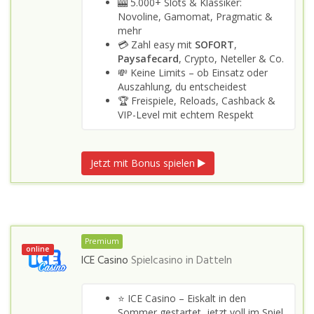
🎰 5.000+ Slots & Klassiker:
Novoline, Gamomat, Pragmatic &
mehr
💳 Zahl easy mit
SOFORT
,
Paysafecard
, Crypto, Neteller & Co.
💸 Keine Limits – ob Einsatz oder
Auszahlung, du entscheidest
🏆 Freispiele, Reloads, Cashback &
VIP-Level mit echtem Respekt
Jetzt mit Bonus spielen
Premium
online
ICE Casino
Spielcasino in
Datteln
⭐ ICE Casino – Eiskalt in den
Sommer gestartet, jetzt voll im Spiel