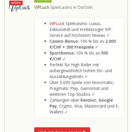
online
VIPLuck
Spielcasino in
Datteln
VIPLuck
Spielcasino: Luxus,
Exklusivität und erstklassiger VIP-
Service auf höchstem Niveau ✓
Casino-Bonus:
100 % bis zu
2.000
€/CHF + 300 Freispiele
✓
Sportbonus:
100 % bis zu
500
€/CHF
✓
Perfekt für High Roller mit
außergewöhnlich hohen Ein- und
Auszahlungslimits ✓
Über 5.000 Spiele von Novomatic,
Pragmatic Play, Gamomat und
weiteren Top-Studios ✓
Zahlungen über
Revolut
,
Google
Pay
, Crypto, Visa, Mastercard und E-
Wallets ✓