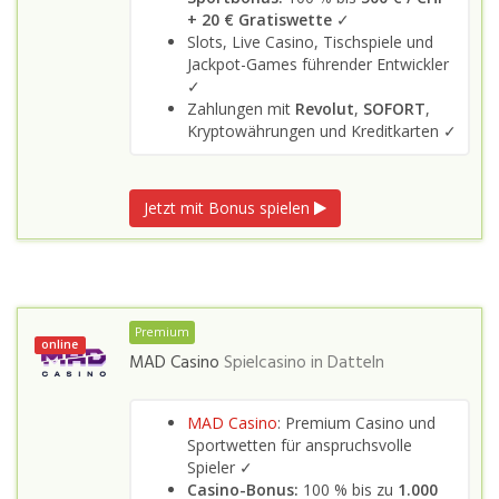
+ 20 € Gratiswette
✓
Slots, Live Casino, Tischspiele und
Jackpot-Games führender Entwickler
✓
Zahlungen mit
Revolut
,
SOFORT
,
Kryptowährungen und Kreditkarten ✓
Jetzt mit Bonus spielen
Premium
online
MAD Casino
Spielcasino in
Datteln
MAD Casino
: Premium Casino und
Sportwetten für anspruchsvolle
Spieler ✓
Casino-Bonus:
100 % bis zu
1.000