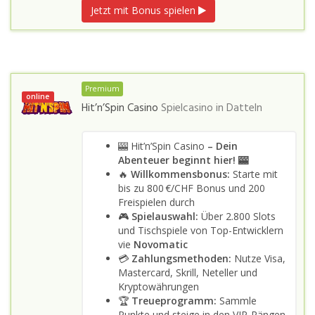
Jetzt mit Bonus spielen
Premium
online
Hit’n’Spin Casino
Spielcasino in
Datteln
🎰 Hit’n’Spin Casino
– Dein
Abenteuer beginnt hier! 🎰
🔥
Willkommensbonus:
Starte mit
bis zu 800 €/CHF Bonus und 200
Freispielen durch
🎮
Spielauswahl:
Über 2.800 Slots
und Tischspiele von Top-Entwicklern
vie
Novomatic
💳
Zahlungsmethoden:
Nutze Visa,
Mastercard, Skrill, Neteller und
Kryptowährungen
🏆
Treueprogramm:
Sammle
Punkte und steige in den VIP-Rängen