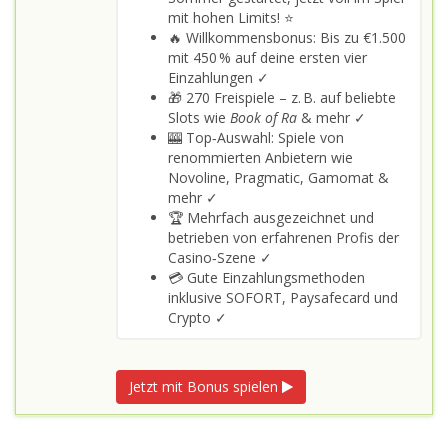
mit hohen Limits! ⭐
🔥 Willkommensbonus: Bis zu €1.500
mit 450 % auf deine ersten vier
Einzahlungen ✓
🎁 270 Freispiele – z. B. auf beliebte
Slots wie
Book of Ra
& mehr ✓
🎰 Top‑Auswahl: Spiele von
renommierten Anbietern wie
Novoline, Pragmatic, Gamomat &
mehr ✓
🏆 Mehrfach ausgezeichnet und
betrieben von erfahrenen Profis der
Casino‑Szene ✓
💳 Gute Einzahlungsmethoden
inklusive SOFORT, Paysafecard und
Crypto ✓
Jetzt mit Bonus spielen