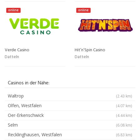
online
online
Verde Casino
Hit’n’Spin Casino
Datteln
Datteln
Casinos in der Nähe:
Waltrop
(2.43 km)
Olfen, Westfalen
(4.07 km)
Oer-Erkenschwick
(4.44 km)
Selm
(6.08 km)
Recklinghausen, Westfalen
(6.83 km)