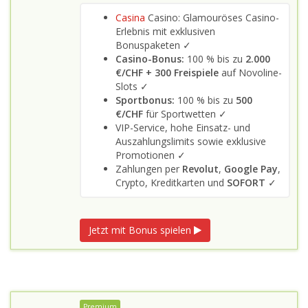
Casina
Casino: Glamouröses Casino-
Erlebnis mit exklusiven
Bonuspaketen ✓
Casino-Bonus:
100 % bis zu
2.000
€/CHF + 300 Freispiele
auf Novoline-
Slots ✓
Sportbonus:
100 % bis zu
500
€/CHF
für Sportwetten ✓
VIP-Service, hohe Einsatz- und
Auszahlungslimits sowie exklusive
Promotionen ✓
Zahlungen per
Revolut
,
Google Pay
,
Crypto, Kreditkarten und
SOFORT
✓
Jetzt mit Bonus spielen
Premium