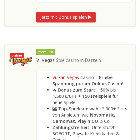
Jetzt mit Bonus spielen
Premium
online
V. Vegas
Spielcasino in
Datteln
Vulkan Vegas
Casino
– Erlebe
Spannung pur im Online-Casino!
🔥
Bonus zum Start:
150% bis
1.500 €/CHF + 150 Freispiele
für
neue Spieler
🎰
Top-Spieleauswahl:
5.000+ Slots
von Anbietern wie
Novomatic
,
Gamomat
,
Play’n GO
& Co.
Zahlungsfreiheit:
Unterstützt
SOFORT, Paysafe Kreditkarten &
Crypto