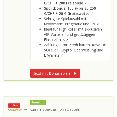
€/CHF + 200 Freispiele
✓
Sportbonus:
100 % bis zu
250
€/CHF + 20 € Gratiswette
✓
Sehr gute Spielausahl mit
Novomatic, Pragmatic und Co. ✓
Ideal für High Roller mit exklusiven
VIP-Vorteilen und großzügigen
Einsatzlimits ✓
Zahlungen mit Kreditkarten,
Revolut
,
SOFORT
, Crypto, Überweisung und
E-Wallets ✓
Jetzt mit Bonus spielen
Premium
online
Casina
Spielcasino in
Datteln