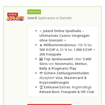
Premium
online
Joker8
Spielcasino in
Datteln
⭐
Joker8 Online Spielhalle –
Ultimatives Casino-Vergnügen
ohne Grenzen!
⭐
🔥
Willkommensbonus
: 100 % bis
500 €/CHF
& 50 % bis
1.000 €/CHF
+
200 Freispiele
🎰
Top-Spielauswahl
: Über
5.600
Slots
von
Novomatic, Merkur,
Bally & Pragmatic Play
💳
Sichere Zahlungsmethoden
:
Akzeptiert
Visa, Mastercard &
Kryptowährungen
🏆
Exklusive Extras
: Regelmäßige
Reload-Boni, Freispiele & VIP-Club