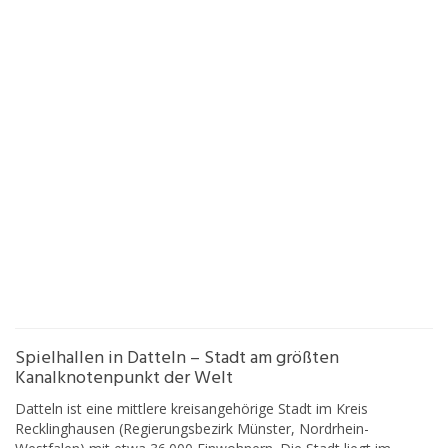
Spielhallen in Datteln – Stadt am größten
Kanalknotenpunkt der Welt
Datteln ist eine mittlere kreisangehörige Stadt im Kreis
Recklinghausen (Regierungsbezirk Münster, Nordrhein-