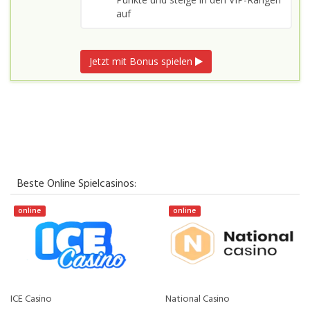
auf
Jetzt mit Bonus spielen
Beste Online Spielcasinos:
online
online
ICE Casino
National Casino