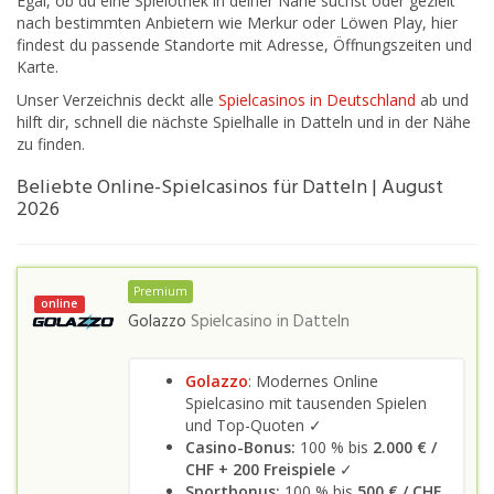
Egal, ob du eine Spielothek in deiner Nähe suchst oder gezielt
nach bestimmten Anbietern wie Merkur oder Löwen Play, hier
findest du passende Standorte mit Adresse, Öffnungszeiten und
Karte.
Unser Verzeichnis deckt alle
Spielcasinos in Deutschland
ab und
hilft dir, schnell die nächste Spielhalle in Datteln und in der Nähe
zu finden.
Beliebte Online-Spielcasinos für Datteln | August
2026
Premium
online
Golazzo
Spielcasino in
Datteln
Golazzo
: Modernes Online
Spielcasino mit tausenden Spielen
und Top-Quoten ✓
Casino-Bonus:
100 % bis
2.000 € /
CHF + 200 Freispiele
✓
Sportbonus:
100 % bis
500 € / CHF