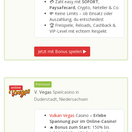
💳 Zahl easy mit
SOFORT
,
Paysafecard
, Crypto, Neteller & Co.
💸 Keine Limits – ob Einsatz oder
Auszahlung, du entscheidest
🏆 Freispiele, Reloads, Cashback &
VIP-Level mit echtem Respekt
Jetzt mit Bonus spielen
Premium
online
V. Vegas
Spielcasino in
Duderstadt, Niedersachsen
Vulkan Vegas
Casino
– Erlebe
Spannung pur im Online-Casino!
🔥
Bonus zum Start:
150% bis