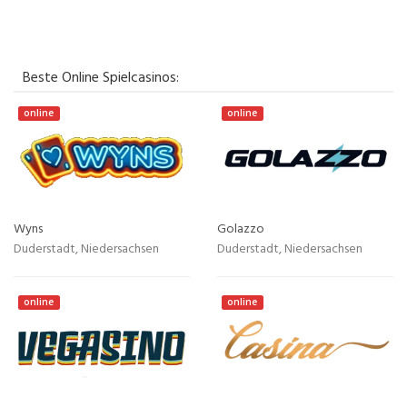
Beste Online Spielcasinos:
online
online
Wyns
Golazzo
Duderstadt, Niedersachsen
Duderstadt, Niedersachsen
online
online