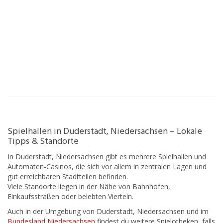
Spielhallen in Duderstadt, Niedersachsen – Lokale
Tipps & Standorte
In Duderstadt, Niedersachsen gibt es mehrere Spielhallen und
Automaten-Casinos, die sich vor allem in zentralen Lagen und
gut erreichbaren Stadtteilen befinden.
Viele Standorte liegen in der Nähe von Bahnhöfen,
Einkaufsstraßen oder belebten Vierteln.
Auch in der Umgebung von Duderstadt, Niedersachsen und im
Bundesland Niedersachsen
findest du weitere Spielotheken, falls