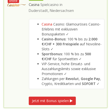
online
Casina
Spielcasino in
Duderstadt, Niedersachsen
Casina
Casino: Glamouröses Casino-
Erlebnis mit exklusiven
Bonuspaketen ✓
Casino-Bonus:
100 % bis zu
2.000
€/CHF + 300 Freispiele
auf Novoline-
Slots ✓
Sportbonus:
100 % bis zu
500
€/CHF
für Sportwetten ✓
VIP-Service, hohe Einsatz- und
Auszahlungslimits sowie exklusive
Promotionen ✓
Zahlungen per
Revolut
,
Google Pay
,
Crypto, Kreditkarten und
SOFORT
✓
Jetzt mit Bonus spielen