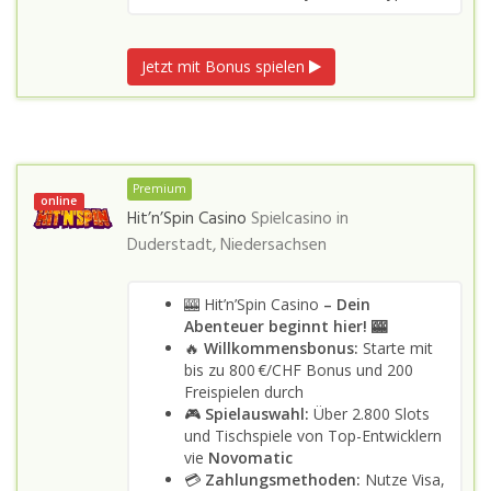
Jetzt mit Bonus spielen
Premium
online
Hit’n’Spin Casino
Spielcasino in
Duderstadt, Niedersachsen
🎰 Hit’n’Spin Casino
– Dein
Abenteuer beginnt hier! 🎰
🔥
Willkommensbonus:
Starte mit
bis zu 800 €/CHF Bonus und 200
Freispielen durch
🎮
Spielauswahl:
Über 2.800 Slots
und Tischspiele von Top-Entwicklern
vie
Novomatic
💳
Zahlungsmethoden:
Nutze Visa,