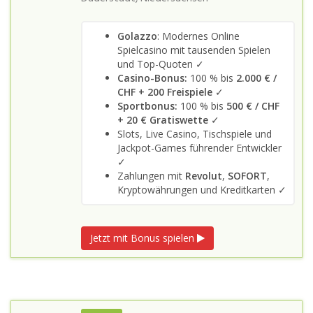
Golazzo
: Modernes Online
Spielcasino mit tausenden Spielen
und Top-Quoten ✓
Casino-Bonus:
100 % bis
2.000 € /
CHF + 200 Freispiele
✓
Sportbonus:
100 % bis
500 € / CHF
+ 20 € Gratiswette
✓
Slots, Live Casino, Tischspiele und
Jackpot-Games führender Entwickler
✓
Zahlungen mit
Revolut
,
SOFORT
,
Kryptowährungen und Kreditkarten ✓
Jetzt mit Bonus spielen