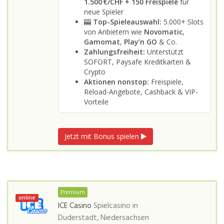
1.500 €/CHF + 150 Freispiele
für
neue Spieler
🎰
Top-Spieleauswahl:
5.000+ Slots
von Anbietern wie
Novomatic
,
Gamomat
,
Play’n GO
& Co.
Zahlungsfreiheit:
Unterstützt
SOFORT, Paysafe Kreditkarten &
Crypto
Aktionen nonstop:
Freispiele,
Reload-Angebote, Cashback & VIP-
Vorteile
Jetzt mit Bonus spielen
Premium
online
ICE Casino
Spielcasino in
Duderstadt, Niedersachsen