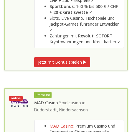
CHF + 200 Freispiele
✓
Sportbonus:
100 % bis
500 € / CHF
+ 20 € Gratiswette
✓
Slots, Live Casino, Tischspiele und
Jackpot-Games führender Entwickler
✓
Zahlungen mit
Revolut
,
SOFORT
,
Kryptowährungen und Kreditkarten ✓
Jetzt mit Bonus spielen
Premium
online
MAD Casino
Spielcasino in
Duderstadt, Niedersachsen
MAD Casino
: Premium Casino und
Sportwetten für anspruchsvolle