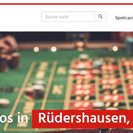
Spielcas
nos in
Rüdershausen, 