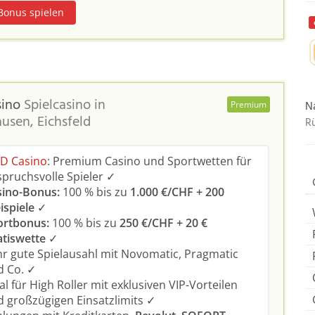
 Bonus spielen
ino
Spielcasino in
N
Premium
usen, Eichsfeld
R
D Casino
: Premium Casino und Sportwetten für
pruchsvolle Spieler ✓
sino-Bonus:
100 % bis zu
1.000 €/CHF + 200
ispiele
✓
ortbonus:
100 % bis zu
250 €/CHF + 20 €
atiswette
✓
r gute Spielausahl mit Novomatic, Pragmatic
d Co. ✓
al für High Roller mit exklusiven VIP-Vorteilen
 großzügigen Einsatzlimits ✓