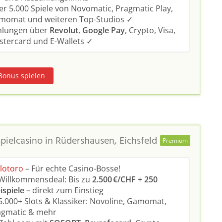
r 5.000 Spiele von Novomatic, Pragmatic Play,
momat und weiteren Top-Studios ✓
hlungen über
Revolut
,
Google Pay
, Crypto, Visa,
stercard und E-Wallets ✓
 Bonus spielen
pielcasino in
Rüdershausen, Eichsfeld
Premium
lotoro
– Für echte Casino-Bosse!
 Willkommensdeal: Bis zu
2.500 €/CHF + 250
ispiele –
direkt zum Einstieg
5.000+ Slots & Klassiker: Novoline, Gamomat,
agmatic & mehr