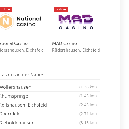
online
online
ational Casino
MAD Casino
üdershausen, Eichsfeld
Rüdershausen, Eichsfeld
Casinos in der Nähe:
Wollershausen
(1.36 km)
Rhumspringe
(1.43 km)
Rollshausen, Eichsfeld
(2.43 km)
Obernfeld
(2.71 km)
Gieboldehausen
(3.15 km)