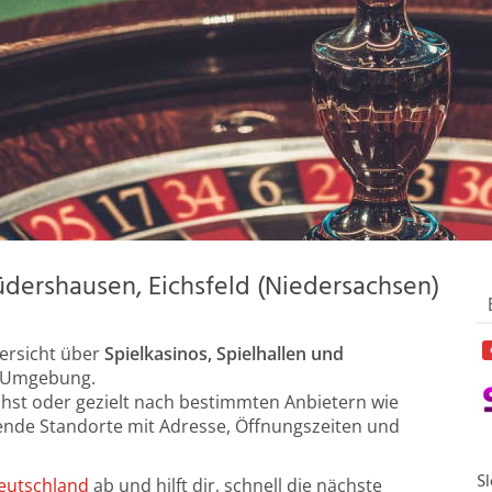
üdershausen, Eichsfeld (Niedersachsen)
bersicht über
Spielkasinos,
Spielhallen und
Umgebung.
uchst oder gezielt nach bestimmten Anbietern wie
sende Standorte mit Adresse, Öffnungszeiten und
S
Deutschland
ab und hilft dir, schnell die nächste