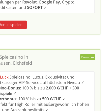
hlungen per
Revolut
,
Google Pay
, Crypto,
editkarten und
SOFORT
✓
 Bonus spielen
Spielcasino in
Premium
usen, Eichsfeld
PLuck
Spielcasino: Luxus, Exklusivität und
tklassiger VIP-Service auf höchstem Niveau ✓
sino-Bonus:
100 % bis zu
2.000 €/CHF + 300
ispiele
✓
ortbonus:
100 % bis zu
500 €/CHF
✓
fekt für High Roller mit außergewöhnlich hohen
- und Auszahlungslimits ✓