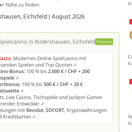
R
der Nähe zu finden.
shausen, Eichsfeld | August 2026
Spielcasino in
Rüdershausen, Eichsfeld
Premium
C
lazzo
: Modernes Online Spielcasino mit
R
usenden Spielen und Top-Quoten ✓
sino-Bonus:
100 % bis
2.000 € / CHF + 200
ispiele
✓
ortbonus:
100 % bis
500 € / CHF + 20 €
atiswette
✓
ts, Live Casino, Tischspiele und Jackpot-Games
render Entwickler ✓
hlungen mit
Revolut
,
SOFORT
, Kryptowährungen
V
d Kreditkarten ✓
R