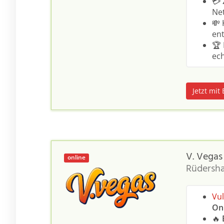
💳 
Net
💸 
en
🏆 
ec
Jetzt mit
V. Vegas
online
Rüdersha
Vu
Onl
🔥