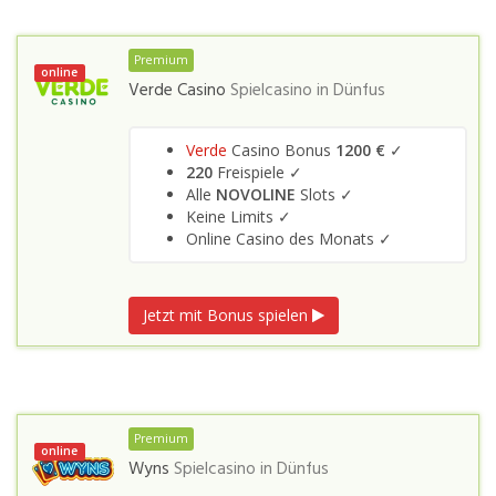
Premium
online
Verde Casino
Spielcasino in
Dünfus
Verde
Casino Bonus
1200 €
✓
220
Freispiele ✓
Alle
NOVOLINE
Slots ✓
Keine Limits ✓
Online Casino des Monats ✓
Jetzt mit Bonus spielen
Premium
online
Wyns
Spielcasino in
Dünfus