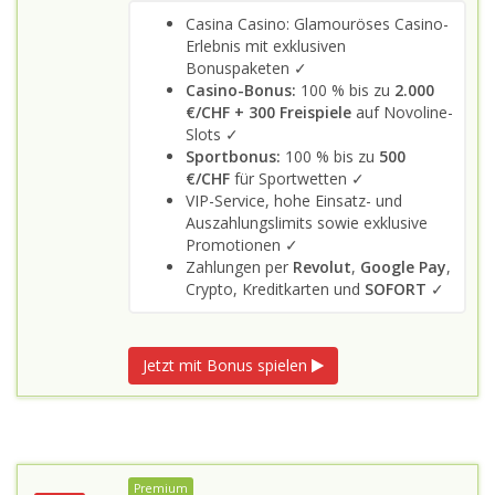
Casina Casino: Glamouröses Casino-
Erlebnis mit exklusiven
Bonuspaketen ✓
Casino-Bonus:
100 % bis zu
2.000
€/CHF + 300 Freispiele
auf Novoline-
Slots ✓
Sportbonus:
100 % bis zu
500
€/CHF
für Sportwetten ✓
VIP-Service, hohe Einsatz- und
Auszahlungslimits sowie exklusive
Promotionen ✓
Zahlungen per
Revolut
,
Google Pay
,
Crypto, Kreditkarten und
SOFORT
✓
Jetzt mit Bonus spielen
Premium