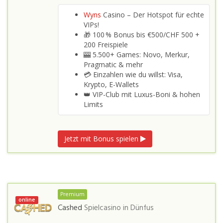
Wyns
Casino – Der Hotspot für echte
VIPs!
🎁 100 % Bonus bis €500/CHF 500 +
200 Freispiele
🎰 5.500+ Games: Novo, Merkur,
Pragmatic & mehr
💳 Einzahlen wie du willst: Visa,
Krypto, E-Wallets
👑 VIP-Club mit Luxus-Boni & hohen
Limits
Jetzt mit Bonus spielen
Premium
online
Cashed
Spielcasino in
Dünfus