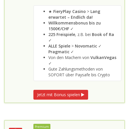
★
FieryPlay Casino
>
Lang
erwartet – Endlich da!
Willkommensbonus bis zu
1500€/CHF
✓
225 Freispiele
, z.B. bei
Book of Ra
✓
ALLE Spiele
>
Novomatic
✓
Pragmatic
✓
Von den Machern von
VulkanVegas
✓
Gute Zahlungsmethoden von
SOFORT über Paysafe bis Crypto
Jetzt mit Bonus spielen
Premium