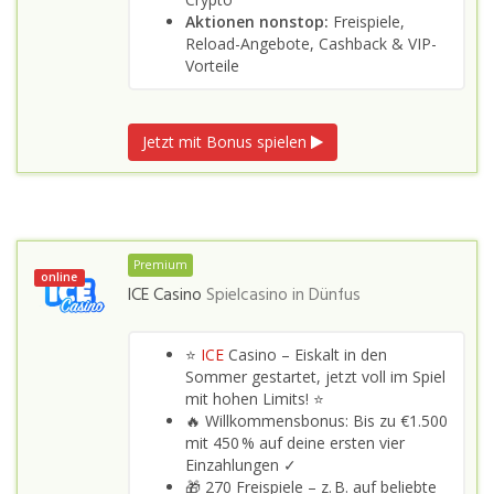
Aktionen nonstop:
Freispiele,
Reload-Angebote, Cashback & VIP-
Vorteile
Jetzt mit Bonus spielen
Premium
online
ICE Casino
Spielcasino in
Dünfus
⭐
ICE
Casino – Eiskalt in den
Sommer gestartet, jetzt voll im Spiel
mit hohen Limits! ⭐
🔥 Willkommensbonus: Bis zu €1.500
mit 450 % auf deine ersten vier
Einzahlungen ✓
🎁 270 Freispiele – z. B. auf beliebte