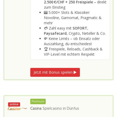
2.500 €/CHF + 250 Freispiele –
direkt
zum Einstieg
🎰 5.000+ Slots & Klassiker:
Novoline, Gamomat, Pragmatic &
mehr
💳 Zahl easy mit
SOFORT
,
Paysafecard
, Crypto, Neteller & Co.
💸 Keine Limits – ob Einsatz oder
Auszahlung, du entscheidest
🏆 Freispiele, Reloads, Cashback &
VIP-Level mit echtem Respekt
Jetzt mit Bonus spielen
Premium
online
Casina
Spielcasino in
Dünfus