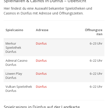
Spielhallen & Casinos in Dünfus – Übersicht
Hier findest du eine Auswahl bekannter Spielotheken und
Casinos in Dünfus mit Adresse und Öffnungszeiten.
Spielcasino
Adresse
Öffnungsze
iten
Merkur
Dünfus
6–23 Uhr
Spielothek
Dünfus
Admiral Casino
Dünfus
6–22 Uhr
Dünfus
Löwen Play
Dünfus
6–22 Uhr
Dünfus
Vulkan Spielothek
Dünfus
6–22 Uhr
Dünfus
Spielcasinos in Dünfus auf der Landkarte