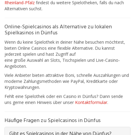
Rheinland-Pfalz
findest du weitere Spielotheken, falls du nach
Alternativen suchst.
Online-Spielcasinos als Alternative zu lokalen
Spielkasinos in Dünfus
Wenn du keine Spielothek in deiner Nähe besuchen möchtest,
bieten Online Casinos eine flexible Alternative. Du kannst
jederzeit spielen und hast Zugriff auf
eine große Auswahl an Slots, Tischspielen und Live-Casino-
Angeboten.
Viele Anbieter bieten attraktive Boni, schnelle Auszahlungen und
moderne Zahlungsmethoden wie PayPal, Kreditkarte oder
Kryptowährungen.
Fehlt eine Spielothek oder ein Casino in Dünfus? Dann sende
uns gerne einen Hinweis über unser
Kontaktformular
.
Häufige Fragen zu Spielcasinos in Dünfus
Gibt es Spielcasinos in der Nähe von Dünfus?