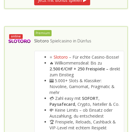
Jetzt mit Bonus spielen
Premium
online
Slotoro
Spielcasino in
Dünfus
⭐
Slotoro
– Für echte Casino-Bosse!
🔥 Willkommensdeal: Bis zu
2.500 €/CHF + 250 Freispiele –
direkt
zum Einstieg
🎰 5.000+ Slots & Klassiker:
Novoline, Gamomat, Pragmatic &
mehr
💳 Zahl easy mit
SOFORT
,
Paysafecard
, Crypto, Neteller & Co.
💸 Keine Limits – ob Einsatz oder
Auszahlung, du entscheidest
🏆 Freispiele, Reloads, Cashback &
VIP-Level mit echtem Respekt