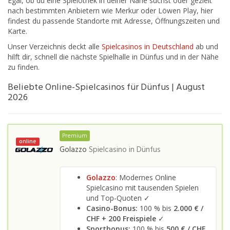
Egal, ob du eine Spielothek in deiner Nähe suchst oder gezielt
nach bestimmten Anbietern wie Merkur oder Löwen Play, hier
findest du passende Standorte mit Adresse, Öffnungszeiten und
Karte.
Unser Verzeichnis deckt alle
Spielcasinos in Deutschland
ab und
hilft dir, schnell die nächste Spielhalle in Dünfus und in der Nähe
zu finden.
Beliebte Online-Spielcasinos für Dünfus | August
2026
Premium
online
Golazzo
Spielcasino in
Dünfus
Golazzo
: Modernes Online
Spielcasino mit tausenden Spielen
und Top-Quoten ✓
Casino-Bonus:
100 % bis
2.000 € /
CHF + 200 Freispiele
✓
Sportbonus:
100 % bis
500 € / CHF