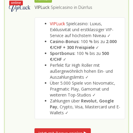
online
VIPLuck
Spielcasino in
Dünfus
VIPLuck
Spielcasino: Luxus,
Exklusivität und erstklassiger VIP-
Service auf höchstem Niveau ✓
Casino-Bonus:
100 % bis zu
2.000
€/CHF + 300 Freispiele
✓
Sportbonus:
100 % bis zu
500
€/CHF
✓
Perfekt für High Roller mit
außergewöhnlich hohen Ein- und
Auszahlungslimits ✓
Über 5.000 Spiele von Novomatic,
Pragmatic Play, Gamomat und
weiteren Top-Studios ✓
Zahlungen über
Revolut
,
Google
Pay
, Crypto, Visa, Mastercard und E-
Wallets ✓