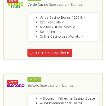
online
Verde Casino
Spielcasino in
Dünfus
Verde Casino Bonus
1200 €
✓
220
Freispiele ✓
Alle
NOVOLINE
Slots ✓
Keine Limits ✓
Online Casino des Monats ✓
Jetzt mit Bonus spielen
Premium
online
Slotoro
Spielcasino in
Dünfus
⭐ Slotoro – Für echte Casino-Bosse!
🔥 Willkommensdeal: Bis zu