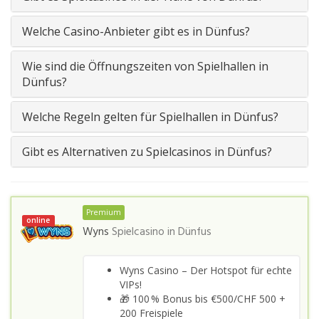
Welche Casino-Anbieter gibt es in Dünfus?
Wie sind die Öffnungszeiten von Spielhallen in
Dünfus?
Welche Regeln gelten für Spielhallen in Dünfus?
Gibt es Alternativen zu Spielcasinos in Dünfus?
Premium
online
Wyns
Spielcasino in
Dünfus
Wyns Casino – Der Hotspot für echte
VIPs!
🎁 100 % Bonus bis €500/CHF 500 +
200 Freispiele