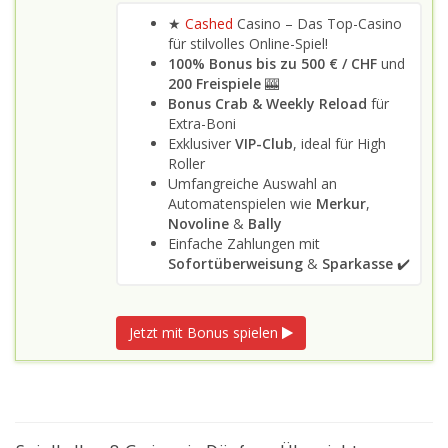
★
Cashed
Casino – Das Top-Casino
für stilvolles Online-Spiel!
100% Bonus bis zu 500 €
/ CHF
und
200 Freispiele
🎰
Bonus Crab & Weekly Reload
für
Extra-Boni
Exklusiver
VIP-Club
, ideal für High
Roller
Umfangreiche Auswahl an
Automatenspielen wie
Merkur
,
Novoline
&
Bally
Einfache Zahlungen mit
Sofortüberweisung
&
Sparkasse
✔️
Jetzt mit Bonus spielen