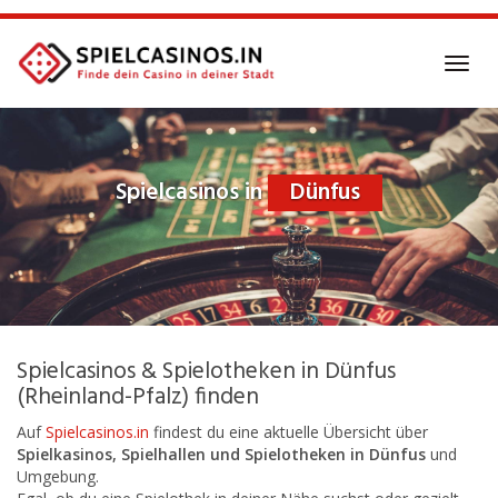
Skip
to
main
Toggl
content
navig
Spielcasinos in
Dünfus
Spielcasinos & Spielotheken in Dünfus
(Rheinland-Pfalz) finden
Auf
Spielcasinos.in
findest du eine aktuelle Übersicht über
Spielkasinos,
Spielhallen und Spielotheken in Dünfus
und
Umgebung.