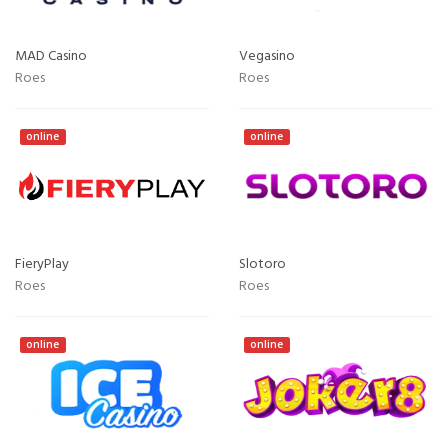
MAD Casino
Vegasino
Roes
Roes
online
online
FieryPlay
Slotoro
Roes
Roes
online
online