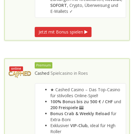
SOFORT
, Crypto, Überweisung und
E-Wallets ✓
Jetzt mit Bonus spielen
Premium
online
Cashed
Spielcasino in
Roes
★ Cashed Casino – Das Top-Casino
für stilvolles Online-Spiel!
100% Bonus bis zu 500 €
/ CHF
und
200 Freispiele
🎰
Bonus Crab & Weekly Reload
für
Extra-Boni
Exklusiver
VIP-Club
, ideal für High
Roller