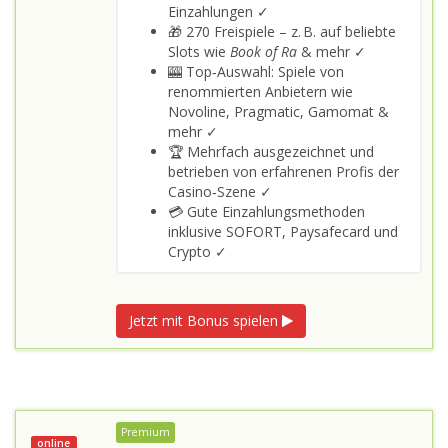
Einzahlungen ✓
🎁 270 Freispiele – z. B. auf beliebte
Slots wie
Book of Ra
& mehr ✓
🎰 Top‑Auswahl: Spiele von
renommierten Anbietern wie
Novoline, Pragmatic, Gamomat &
mehr ✓
🏆 Mehrfach ausgezeichnet und
betrieben von erfahrenen Profis der
Casino‑Szene ✓
💳 Gute Einzahlungsmethoden
inklusive SOFORT, Paysafecard und
Crypto ✓
Jetzt mit Bonus spielen
Premium
online