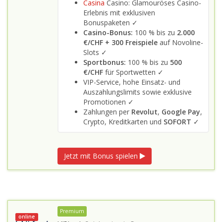
Casina
Casino: Glamouröses Casino-
Erlebnis mit exklusiven
Bonuspaketen ✓
Casino-Bonus:
100 % bis zu
2.000
€/CHF + 300 Freispiele
auf Novoline-
Slots ✓
Sportbonus:
100 % bis zu
500
€/CHF
für Sportwetten ✓
VIP-Service, hohe Einsatz- und
Auszahlungslimits sowie exklusive
Promotionen ✓
Zahlungen per
Revolut
,
Google Pay
,
Crypto, Kreditkarten und
SOFORT
✓
Jetzt mit Bonus spielen
Premium
online