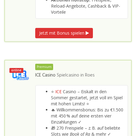
Reload-Angebote, Cashback & VIP-
Vorteile
Jetzt mit Bonus spielen
Premium
online
ICE Casino
Spielcasino in
Roes
⭐
ICE
Casino – Eiskalt in den
Sommer gestartet, jetzt voll im Spiel
mit hohen Limits! ⭐
🔥 Willkommensbonus: Bis zu €1.500
mit 450 % auf deine ersten vier
Einzahlungen ✓
🎁 270 Freispiele – z. B. auf beliebte
Slots wie
Book of Ra
& mehr ✓