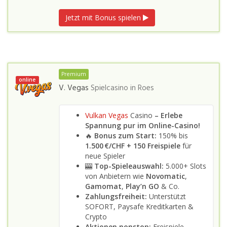
Jetzt mit Bonus spielen
Premium
online
V. Vegas
Spielcasino in
Roes
Vulkan Vegas
Casino
– Erlebe
Spannung pur im Online-Casino!
🔥
Bonus zum Start:
150% bis
1.500 €/CHF + 150 Freispiele
für
neue Spieler
🎰
Top-Spieleauswahl:
5.000+ Slots
von Anbietern wie
Novomatic
,
Gamomat
,
Play’n GO
& Co.
Zahlungsfreiheit:
Unterstützt
SOFORT, Paysafe Kreditkarten &
Crypto
Aktionen nonstop:
Freispiele,