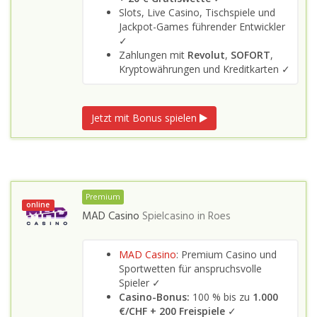
Slots, Live Casino, Tischspiele und
Jackpot-Games führender Entwickler
✓
Zahlungen mit
Revolut
,
SOFORT
,
Kryptowährungen und Kreditkarten ✓
Jetzt mit Bonus spielen
Premium
online
MAD Casino
Spielcasino in
Roes
MAD Casino
: Premium Casino und
Sportwetten für anspruchsvolle
Spieler ✓
Casino-Bonus:
100 % bis zu
1.000
€/CHF + 200 Freispiele
✓