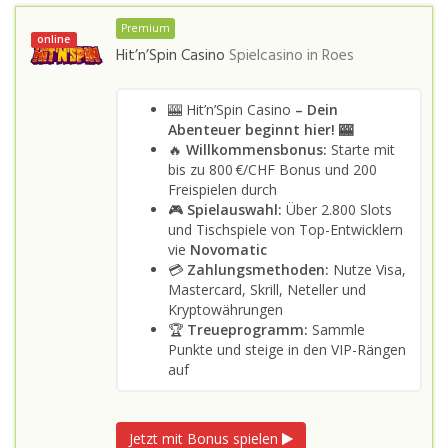
Premium
online
Hit’n’Spin Casino
Spielcasino in
Roes
🎰 Hit’n’Spin Casino
– Dein
Abenteuer beginnt hier! 🎰
🔥
Willkommensbonus:
Starte mit
bis zu 800 €/CHF Bonus und 200
Freispielen durch
🎮
Spielauswahl:
Über 2.800 Slots
und Tischspiele von Top-Entwicklern
vie
Novomatic
💳
Zahlungsmethoden:
Nutze Visa,
Mastercard, Skrill, Neteller und
Kryptowährungen
🏆
Treueprogramm:
Sammle
Punkte und steige in den VIP-Rängen
auf
Jetzt mit Bonus spielen