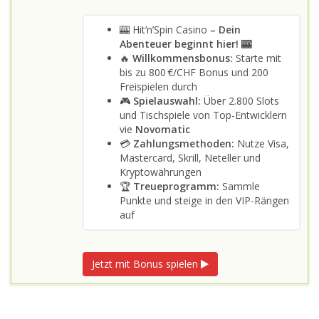
🎰 Hit’n’Spin Casino
– Dein
Abenteuer beginnt hier! 🎰
🔥
Willkommensbonus:
Starte mit
bis zu 800 €/CHF Bonus und 200
Freispielen durch
🎮
Spielauswahl:
Über 2.800 Slots
und Tischspiele von Top-Entwicklern
vie
Novomatic
💳
Zahlungsmethoden:
Nutze Visa,
Mastercard, Skrill, Neteller und
Kryptowährungen
🏆
Treueprogramm:
Sammle
Punkte und steige in den VIP-Rängen
auf
Jetzt mit Bonus spielen