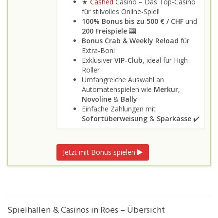
★
Cashed
Casino – Das Top-Casino
für stilvolles Online-Spiel!
100% Bonus bis zu 500 €
/ CHF
und
200 Freispiele
🎰
Bonus Crab & Weekly Reload
für
Extra-Boni
Exklusiver
VIP-Club
, ideal für High
Roller
Umfangreiche Auswahl an
Automatenspielen wie
Merkur
,
Novoline
&
Bally
Einfache Zahlungen mit
Sofortüberweisung
&
Sparkasse
✔️
Jetzt mit Bonus spielen
Spielhallen & Casinos in Roes – Übersicht