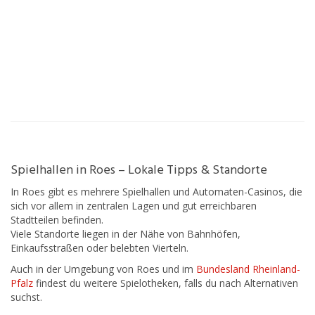
Spielhallen in Roes – Lokale Tipps & Standorte
In Roes gibt es mehrere Spielhallen und Automaten-Casinos, die
sich vor allem in zentralen Lagen und gut erreichbaren
Stadtteilen befinden.
Viele Standorte liegen in der Nähe von Bahnhöfen,
Einkaufsstraßen oder belebten Vierteln.
Auch in der Umgebung von Roes und im
Bundesland Rheinland-
Pfalz
findest du weitere Spielotheken, falls du nach Alternativen
suchst.