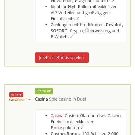
Novomatic, Pragmatic und Co. ✓
Ideal für High Roller mit exklusiven
VIP-Vorteilen und großzügigen
Einsatzlimits ✓
Zahlungen mit Kreditkarten,
Revolut
,
SOFORT
, Crypto, Überweisung und
E-Wallets ✓
Jetzt mit Bonus spielen
Premium
online
Casina
Spielcasino in
Duel
Casina
Casino: Glamouröses Casino-
Erlebnis mit exklusiven
Bonuspaketen ✓
Casino-Bonus:
100 % bis zu
2.000