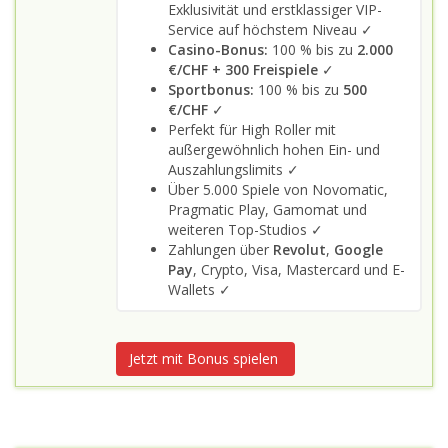
Exklusivität und erstklassiger VIP-
Service auf höchstem Niveau ✓
Casino-Bonus:
100 % bis zu
2.000
€/CHF + 300 Freispiele
✓
Sportbonus:
100 % bis zu
500
€/CHF
✓
Perfekt für High Roller mit
außergewöhnlich hohen Ein- und
Auszahlungslimits ✓
Über 5.000 Spiele von Novomatic,
Pragmatic Play, Gamomat und
weiteren Top-Studios ✓
Zahlungen über
Revolut
,
Google
Pay
, Crypto, Visa, Mastercard und E-
Wallets ✓
Jetzt mit Bonus spielen