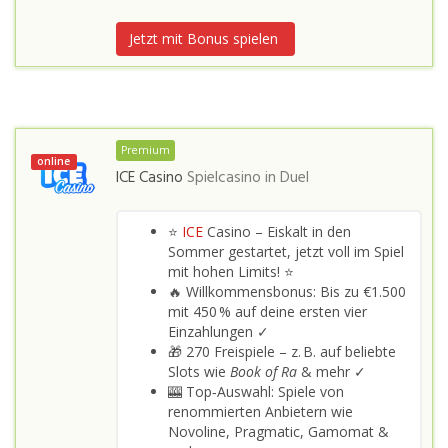
Jetzt mit Bonus spielen
Premium
online
ICE Casino
Spielcasino in
Duel
⭐
ICE
Casino – Eiskalt in den
Sommer gestartet, jetzt voll im Spiel
mit hohen Limits! ⭐
🔥 Willkommensbonus: Bis zu €1.500
mit 450 % auf deine ersten vier
Einzahlungen ✓
🎁 270 Freispiele – z. B. auf beliebte
Slots wie
Book of Ra
& mehr ✓
🎰 Top‑Auswahl: Spiele von
renommierten Anbietern wie
Novoline, Pragmatic, Gamomat &