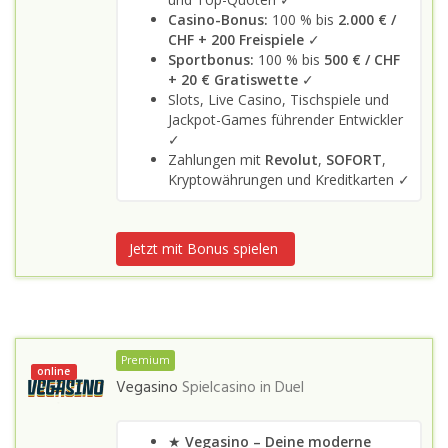
Casino-Bonus:
100 % bis
2.000 € /
CHF + 200 Freispiele
✓
Sportbonus:
100 % bis
500 € / CHF
+ 20 € Gratiswette
✓
Slots, Live Casino, Tischspiele und
Jackpot-Games führender Entwickler
✓
Zahlungen mit
Revolut
,
SOFORT
,
Kryptowährungen und Kreditkarten ✓
Jetzt mit Bonus spielen
Premium
online
Vegasino
Spielcasino in
Duel
★
Vegasino – Deine moderne