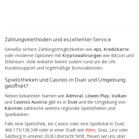
Zahlungsmethoden und exzellenter Service
Genieße sichere Zahlungsmöglichkeiten wie
eps, Kreditkarte
oder moderne Optionen mit
Kryptowährungen
wie Bitcoin und
Ethereum. Viele Anbieter bieten zudem rund um die Uhr
Kundensupport und regelmäßige Bonusaktionen.
Spielotheken und Casinos in Duel und Umgebung
geöffnet?
Neben bekannten Namen wie
Admiral
,
Löwen Play
,
Vulkan
und
Casinos Austria
gibt es in
Duel
und der Umgebung von
Kärnten
zahlreiche weitere regionale Spielotheken und
Spielbanken.
Falls eine Spielothek, ein Casino oder eine Spiellokal in Duel,
466.173/138.349 oder in einer Stadt wie
Wien
, Graz, Linz oder
Salzburg in unserer 2026 Übersicht fehlt, freuen wir uns über