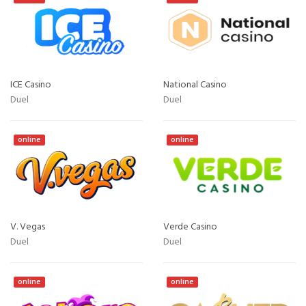
ICE Casino
National Casino
Duel
Duel
online
online
V. Vegas
Verde Casino
Duel
Duel
online
online