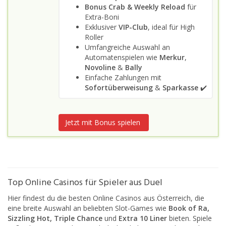
Bonus Crab & Weekly Reload
für
Extra-Boni
Exklusiver
VIP-Club
, ideal für High
Roller
Umfangreiche Auswahl an
Automatenspielen wie
Merkur
,
Novoline
&
Bally
Einfache Zahlungen mit
Sofortüberweisung
&
Sparkasse
✔️
Jetzt mit Bonus spielen
Top Online Casinos für Spieler aus Duel
Hier findest du die besten Online Casinos aus Österreich, die
eine breite Auswahl an beliebten Slot-Games wie
Book of Ra,
Sizzling Hot, Triple Chance
und
Extra 10 Liner
bieten. Spiele