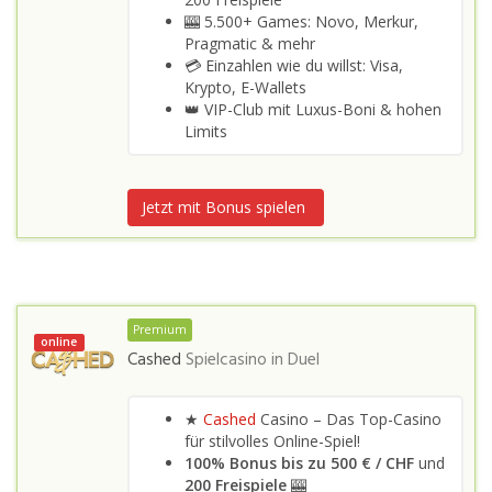
🎰 5.500+ Games: Novo, Merkur,
Pragmatic & mehr
💳 Einzahlen wie du willst: Visa,
Krypto, E-Wallets
👑 VIP-Club mit Luxus-Boni & hohen
Limits
Jetzt mit Bonus spielen
Premium
online
Cashed
Spielcasino in
Duel
★
Cashed
Casino – Das Top-Casino
für stilvolles Online-Spiel!
100% Bonus bis zu 500 €
/ CHF
und
200 Freispiele
🎰