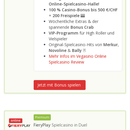
Online-Spielcasino-Halle!
100 % Casino-Bonus bis 500 €/CHF
+
200 Freispiele
🎰
Wöchentliche Extras & der
spannende
Bonus Crab
VIP-Programm
für High Roller und
Vielspieler
Original-Spielcasino-Hits von
Merkur
,
Novoline
&
Bally
🃏
Mehr Infos im Vegasino Online
Spielcasino Review
Jetzt mit Bonus spielen
Premium
online
FieryPlay
Spielcasino in
Duel