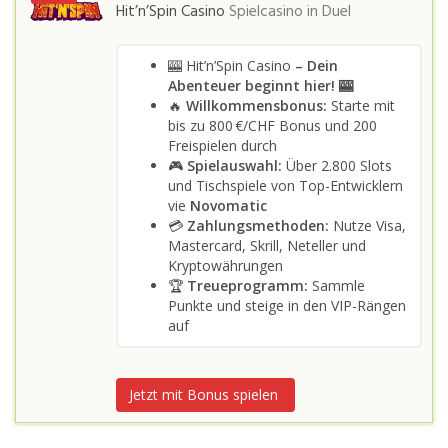
Hit’n’Spin Casino
Spielcasino in
Duel
🎰 Hit’n’Spin Casino
– Dein
Abenteuer beginnt hier! 🎰
🔥
Willkommensbonus:
Starte mit
bis zu 800 €/CHF Bonus und 200
Freispielen durch
🎮
Spielauswahl:
Über 2.800 Slots
und Tischspiele von Top-Entwicklern
vie
Novomatic
💳
Zahlungsmethoden:
Nutze Visa,
Mastercard, Skrill, Neteller und
Kryptowährungen
🏆
Treueprogramm:
Sammle
Punkte und steige in den VIP-Rängen
auf
Jetzt mit Bonus spielen