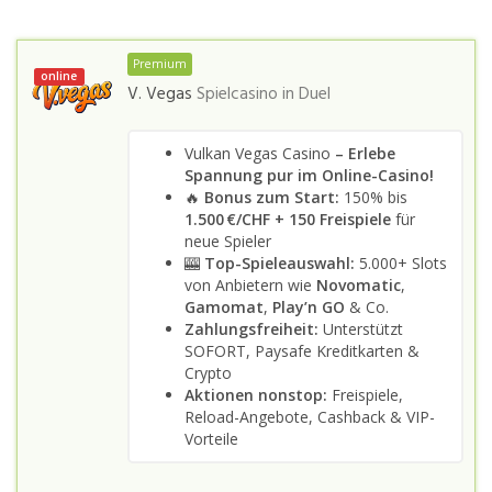
Premium
online
V. Vegas
Spielcasino in
Duel
Vulkan Vegas Casino
– Erlebe
Spannung pur im Online-Casino!
🔥
Bonus zum Start:
150% bis
1.500 €/CHF + 150 Freispiele
für
neue Spieler
🎰
Top-Spieleauswahl:
5.000+ Slots
von Anbietern wie
Novomatic
,
Gamomat
,
Play’n GO
& Co.
Zahlungsfreiheit:
Unterstützt
SOFORT, Paysafe Kreditkarten &
Crypto
Aktionen nonstop:
Freispiele,
Reload-Angebote, Cashback & VIP-
Vorteile