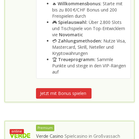
🔥
Willkommensbonus:
Starte mit
bis zu 800 €/CHF Bonus und 200
Freispielen durch
🎮
Spielauswahl:
Über 2.800 Slots
und Tischspiele von Top-Entwicklern
vie
Novomatic
💳
Zahlungsmethoden:
Nutze Visa,
Mastercard, Skrill, Neteller und
Kryptowährungen
🏆
Treueprogramm:
Sammle
Punkte und steige in den VIP-Rängen
auf
Jetzt mit Bonus spielen
Premium
online
Verde Casino
Spielcasino in
Großvassach