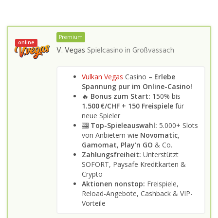
Premium
online
V. Vegas
Spielcasino in
Großvassach
Vulkan Vegas
Casino
– Erlebe
Spannung pur im Online-Casino!
🔥
Bonus zum Start:
150% bis
1.500 €/CHF + 150 Freispiele
für
neue Spieler
🎰
Top-Spieleauswahl:
5.000+ Slots
von Anbietern wie
Novomatic
,
Gamomat
,
Play’n GO
& Co.
Zahlungsfreiheit:
Unterstützt
SOFORT, Paysafe Kreditkarten &
Crypto
Aktionen nonstop:
Freispiele,
Reload-Angebote, Cashback & VIP-
Vorteile