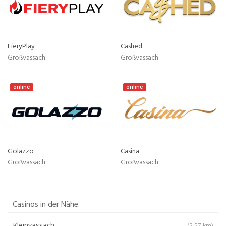
FieryPlay
Cashed
Großvassach
Großvassach
online
online
Golazzo
Casina
Großvassach
Großvassach
Casinos in der Nähe:
Kleinvassach
(2.57 km)