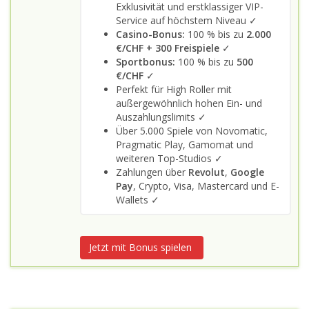
Exklusivität und erstklassiger VIP-
Service auf höchstem Niveau ✓
Casino-Bonus:
100 % bis zu
2.000
€/CHF + 300 Freispiele
✓
Sportbonus:
100 % bis zu
500
€/CHF
✓
Perfekt für High Roller mit
außergewöhnlich hohen Ein- und
Auszahlungslimits ✓
Über 5.000 Spiele von Novomatic,
Pragmatic Play, Gamomat und
weiteren Top-Studios ✓
Zahlungen über
Revolut
,
Google
Pay
, Crypto, Visa, Mastercard und E-
Wallets ✓
Jetzt mit Bonus spielen