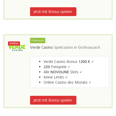
Jetzt mit Bonus spielen
Premium
online
Verde Casino
Spielcasino in
Großvassach
Verde Casino Bonus
1200 €
✓
220
Freispiele ✓
Alle
NOVOLINE
Slots ✓
Keine Limits ✓
Online Casino des Monats ✓
Jetzt mit Bonus spielen