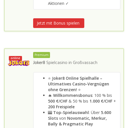
Aktionen ✓
Jetzt mit Bonus spielen
Premium
online
Joker8
Spielcasino in
Großvassach
⭐
Joker8 Online Spielhalle –
Ultimatives Casino-Vergnügen
ohne Grenzen!
⭐
🔥
Willkommensbonus
: 100 % bis
500 €/CHF
& 50 % bis
1.000 €/CHF
+
200 Freispiele
🎰
Top-Spielauswahl
: Über
5.600
Slots
von
Novomatic, Merkur,
Bally & Pragmatic Play