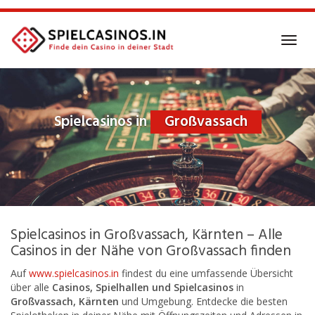
Skip
to
main
Toggl
content
navig
Spielcasinos in
Großvassach
Spielcasinos in Großvassach, Kärnten – Alle
Casinos in der Nähe von Großvassach finden
Auf
www.spielcasinos.in
findest du eine umfassende Übersicht
über alle
Casinos, Spielhallen und Spielcasinos
in
Großvassach, Kärnten
und Umgebung. Entdecke die besten