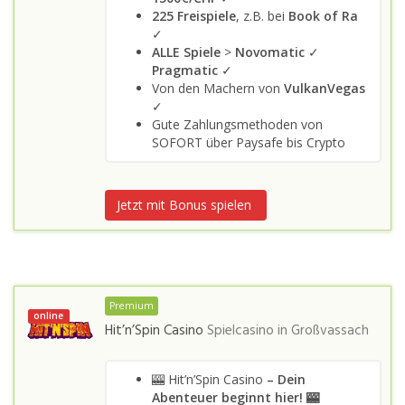
225 Freispiele
, z.B. bei
Book of Ra
✓
ALLE Spiele
>
Novomatic
✓
Pragmatic
✓
Von den Machern von
VulkanVegas
✓
Gute Zahlungsmethoden von
SOFORT über Paysafe bis Crypto
Jetzt mit Bonus spielen
Premium
online
Hit’n’Spin Casino
Spielcasino in
Großvassach
🎰 Hit’n’Spin Casino
– Dein
Abenteuer beginnt hier! 🎰