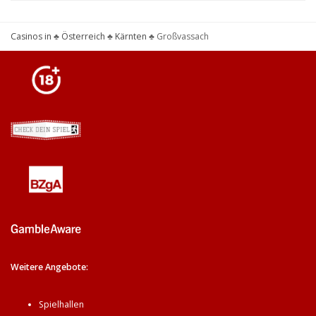
Casinos in
♣
Österreich
♣
Kärnten
♣
Großvassach
Weitere Angebote:
Spielhallen