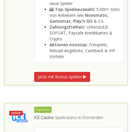
neue Spieler
🎰
Top-Spieleauswahl:
5.000+ Slots
von Anbietern wie
Novomatic
,
Gamomat
,
Play’n GO
& Co.
Zahlungsfreiheit:
Unterstützt
SOFORT, Paysafe Kreditkarten &
Crypto
Aktionen nonstop:
Freispiele,
Reload-Angebote, Cashback & VIP-
Vorteile
Jetzt mit Bonus spielen
Premium
online
ICE Casino
Spielcasino in
Dörverden