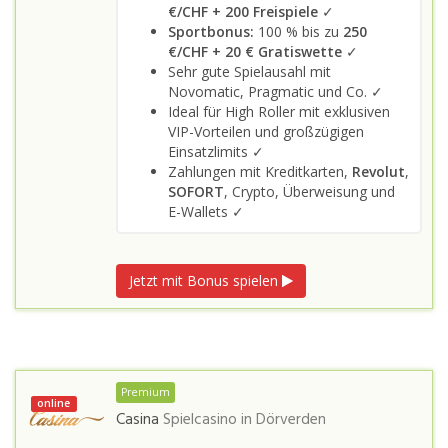
€/CHF + 200 Freispiele
✓
Sportbonus:
100 % bis zu
250
€/CHF + 20 € Gratiswette
✓
Sehr gute Spielausahl mit
Novomatic, Pragmatic und Co. ✓
Ideal für High Roller mit exklusiven
VIP-Vorteilen und großzügigen
Einsatzlimits ✓
Zahlungen mit Kreditkarten,
Revolut
,
SOFORT
, Crypto, Überweisung und
E-Wallets ✓
Jetzt mit Bonus spielen
Premium
online
Casina
Spielcasino in
Dörverden