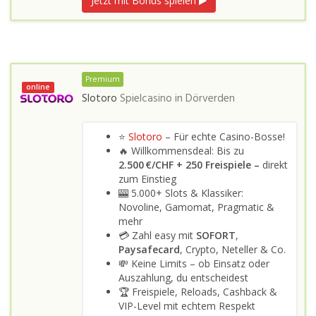
Jetzt mit Bonus spielen
Premium
online
Slotoro
Spielcasino in
Dörverden
⭐
Slotoro
– Für echte Casino-Bosse!
🔥 Willkommensdeal: Bis zu
2.500 €/CHF + 250 Freispiele –
direkt
zum Einstieg
🎰 5.000+ Slots & Klassiker:
Novoline, Gamomat, Pragmatic &
mehr
💳 Zahl easy mit
SOFORT
,
Paysafecard
, Crypto, Neteller & Co.
💸 Keine Limits – ob Einsatz oder
Auszahlung, du entscheidest
🏆 Freispiele, Reloads, Cashback &
VIP-Level mit echtem Respekt