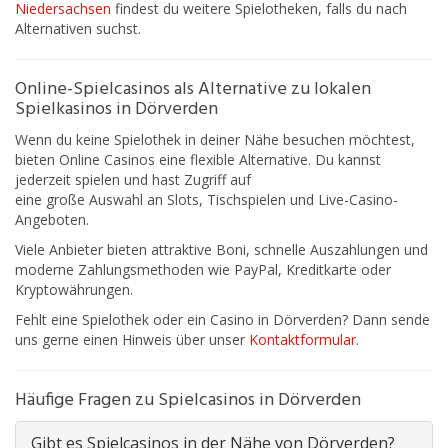
Niedersachsen
findest du weitere Spielotheken, falls du nach
Alternativen suchst.
Online-Spielcasinos als Alternative zu lokalen
Spielkasinos in Dörverden
Wenn du keine Spielothek in deiner Nähe besuchen möchtest,
bieten Online Casinos eine flexible Alternative. Du kannst
jederzeit spielen und hast Zugriff auf
eine große Auswahl an Slots, Tischspielen und Live-Casino-
Angeboten.
Viele Anbieter bieten attraktive Boni, schnelle Auszahlungen und
moderne Zahlungsmethoden wie PayPal, Kreditkarte oder
Kryptowährungen.
Fehlt eine Spielothek oder ein Casino in Dörverden? Dann sende
uns gerne einen Hinweis über unser
Kontaktformular
.
Häufige Fragen zu Spielcasinos in Dörverden
Gibt es Spielcasinos in der Nähe von Dörverden?