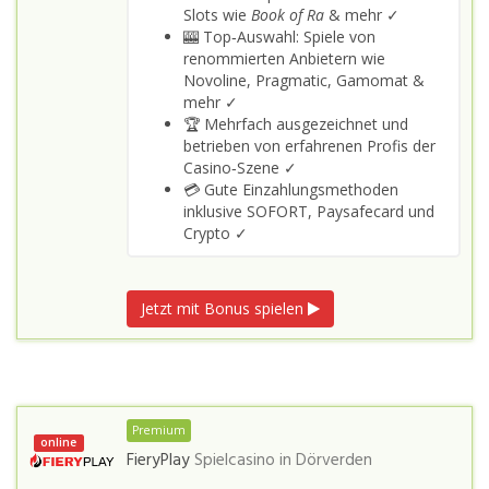
Slots wie
Book of Ra
& mehr ✓
🎰 Top‑Auswahl: Spiele von
renommierten Anbietern wie
Novoline, Pragmatic, Gamomat &
mehr ✓
🏆 Mehrfach ausgezeichnet und
betrieben von erfahrenen Profis der
Casino‑Szene ✓
💳 Gute Einzahlungsmethoden
inklusive SOFORT, Paysafecard und
Crypto ✓
Jetzt mit Bonus spielen
Premium
online
FieryPlay
Spielcasino in
Dörverden