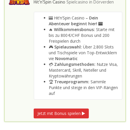
Hit’n’Spin Casino
Spielcasino in
Dörverden
🎰 Hit’n’Spin Casino
– Dein
Abenteuer beginnt hier! 🎰
🔥
Willkommensbonus:
Starte mit
bis zu 800 €/CHF Bonus und 200
Freispielen durch
🎮
Spielauswahl:
Über 2.800 Slots
und Tischspiele von Top-Entwicklern
vie
Novomatic
💳
Zahlungsmethoden:
Nutze Visa,
Mastercard, Skrill, Neteller und
Kryptowährungen
🏆
Treueprogramm:
Sammle
Punkte und steige in den VIP-Rängen
auf
Jetzt mit Bonus spielen