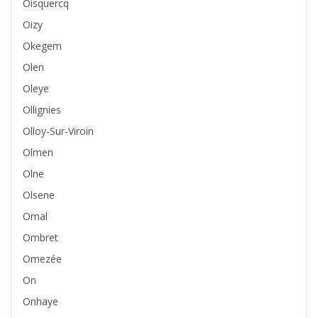
Oisquercq
Oizy
Okegem
Olen
Oleye
Ollignies
Olloy-Sur-Viroin
Olmen
Olne
Olsene
Omal
Ombret
Omezée
On
Onhaye