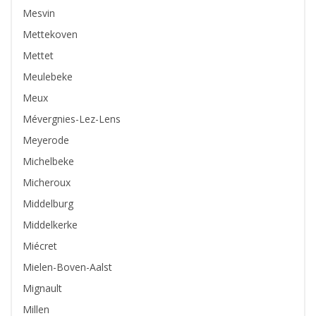
Mesvin
Mettekoven
Mettet
Meulebeke
Meux
Mévergnies-Lez-Lens
Meyerode
Michelbeke
Micheroux
Middelburg
Middelkerke
Miécret
Mielen-Boven-Aalst
Mignault
Millen