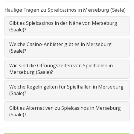
Häufige Fragen zu Spielcasinos in Merseburg (Saale)
Gibt es Spielcasinos in der Nähe von Merseburg
(Saale)?
Welche Casino-Anbieter gibt es in Merseburg
(Saale)?
Wie sind die Öffnungszeiten von Spielhallen in
Merseburg (Saale)?
Welche Regeln gelten für Spielhallen in Merseburg
(Saale)?
Gibt es Alternativen zu Spielcasinos in Merseburg
(Saale)?