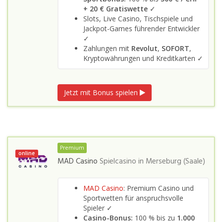
+ 20 € Gratiswette
✓
Slots, Live Casino, Tischspiele und
Jackpot-Games führender Entwickler
✓
Zahlungen mit
Revolut
,
SOFORT
,
Kryptowährungen und Kreditkarten ✓
Jetzt mit Bonus spielen
Premium
online
MAD Casino
Spielcasino in
Merseburg (Saale)
MAD Casino
: Premium Casino und
Sportwetten für anspruchsvolle
Spieler ✓
Casino-Bonus:
100 % bis zu
1.000