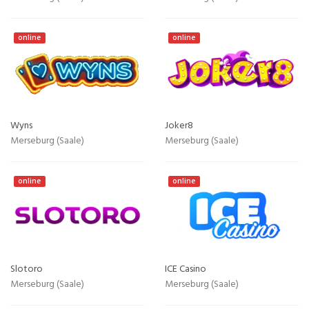
online
online
Wyns
Joker8
Merseburg (Saale)
Merseburg (Saale)
online
online
Slotoro
ICE Casino
Merseburg (Saale)
Merseburg (Saale)