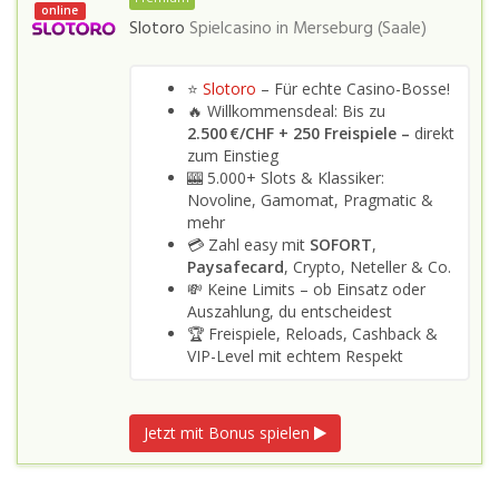
online
Slotoro
Spielcasino in
Merseburg (Saale)
⭐
Slotoro
– Für echte Casino-Bosse!
🔥 Willkommensdeal: Bis zu
2.500 €/CHF + 250 Freispiele –
direkt
zum Einstieg
🎰 5.000+ Slots & Klassiker:
Novoline, Gamomat, Pragmatic &
mehr
💳 Zahl easy mit
SOFORT
,
Paysafecard
, Crypto, Neteller & Co.
💸 Keine Limits – ob Einsatz oder
Auszahlung, du entscheidest
🏆 Freispiele, Reloads, Cashback &
VIP-Level mit echtem Respekt
Jetzt mit Bonus spielen