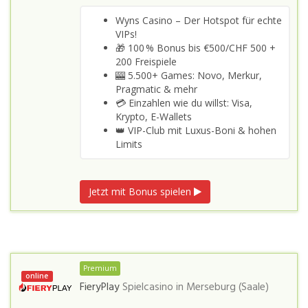
Wyns Casino – Der Hotspot für echte
VIPs!
🎁 100 % Bonus bis €500/CHF 500 +
200 Freispiele
🎰 5.500+ Games: Novo, Merkur,
Pragmatic & mehr
💳 Einzahlen wie du willst: Visa,
Krypto, E-Wallets
👑 VIP-Club mit Luxus-Boni & hohen
Limits
Jetzt mit Bonus spielen
Premium
online
FieryPlay
Spielcasino in
Merseburg (Saale)