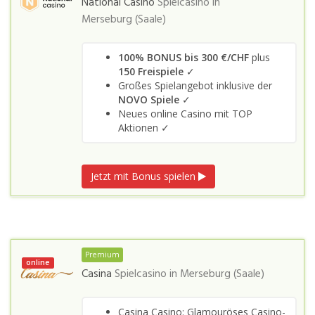
National Casino
Spielcasino in
Merseburg (Saale)
100% BONUS bis 300 €/CHF
plus
150 Freispiele
✓
Großes Spielangebot inklusive der
NOVO Spiele
✓
Neues online Casino mit TOP
Aktionen ✓
Jetzt mit Bonus spielen
Premium
online
Casina
Spielcasino in
Merseburg (Saale)
Casina Casino: Glamouröses Casino-