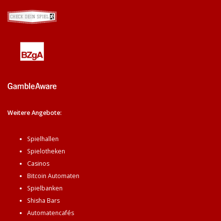
Weitere Angebote:
Spielhallen
Spielotheken
Casinos
Bitcoin Automaten
Spielbanken
Shisha Bars
Automatencafés