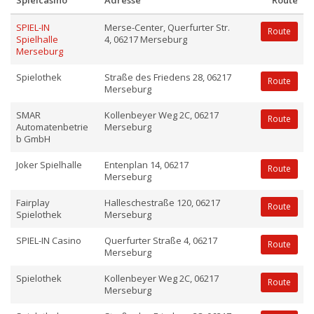
Spielcasino
Adresse
Route
SPIEL-IN
Merse-Center, Querfurter Str.
Route
Spielhalle
4, 06217 Merseburg
Merseburg
Spielothek
Straße des Friedens 28, 06217
Route
Merseburg
SMAR
Kollenbeyer Weg 2C, 06217
Route
Automatenbetrie
Merseburg
b GmbH
Joker Spielhalle
Entenplan 14, 06217
Route
Merseburg
Fairplay
Halleschestraße 120, 06217
Route
Spielothek
Merseburg
SPIEL-IN Casino
Querfurter Straße 4, 06217
Route
Merseburg
Spielothek
Kollenbeyer Weg 2C, 06217
Route
Merseburg