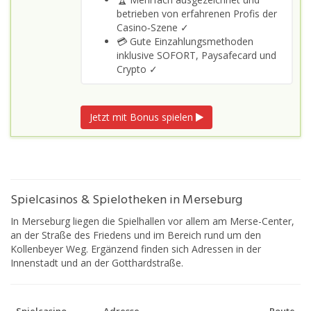
betrieben von erfahrenen Profis der
Casino‑Szene ✓
💳 Gute Einzahlungsmethoden
inklusive SOFORT, Paysafecard und
Crypto ✓
Jetzt mit Bonus spielen
Spielcasinos & Spielotheken in Merseburg
In Merseburg liegen die Spielhallen vor allem am Merse-Center,
an der Straße des Friedens und im Bereich rund um den
Kollenbeyer Weg. Ergänzend finden sich Adressen in der
Innenstadt und an der Gotthardstraße.