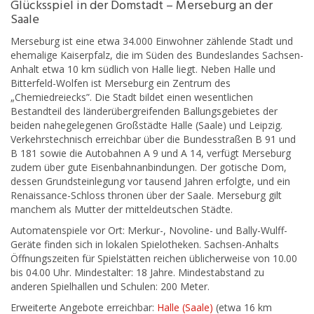
Glücksspiel in der Domstadt – Merseburg an der
Saale
Merseburg ist eine etwa 34.000 Einwohner zählende Stadt und
ehemalige Kaiserpfalz, die im Süden des Bundeslandes Sachsen-
Anhalt etwa 10 km südlich von Halle liegt. Neben Halle und
Bitterfeld-Wolfen ist Merseburg ein Zentrum des
„Chemiedreiecks”. Die Stadt bildet einen wesentlichen
Bestandteil des länderübergreifenden Ballungsgebietes der
beiden nahegelegenen Großstädte Halle (Saale) und Leipzig.
Verkehrstechnisch erreichbar über die Bundesstraßen B 91 und
B 181 sowie die Autobahnen A 9 und A 14, verfügt Merseburg
zudem über gute Eisenbahnanbindungen. Der gotische Dom,
dessen Grundsteinlegung vor tausend Jahren erfolgte, und ein
Renaissance-Schloss thronen über der Saale. Merseburg gilt
manchem als Mutter der mitteldeutschen Städte.
Automatenspiele vor Ort: Merkur-, Novoline- und Bally-Wulff-
Geräte finden sich in lokalen Spielotheken. Sachsen-Anhalts
Öffnungszeiten für Spielstätten reichen üblicherweise von 10.00
bis 04.00 Uhr. Mindestalter: 18 Jahre. Mindestabstand zu
anderen Spielhallen und Schulen: 200 Meter.
Erweiterte Angebote erreichbar:
Halle (Saale)
(etwa 16 km