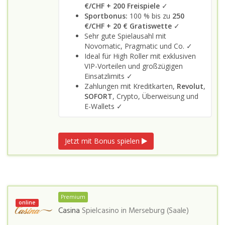
€/CHF + 200 Freispiele
✓
Sportbonus:
100 % bis zu
250
€/CHF + 20 € Gratiswette
✓
Sehr gute Spielausahl mit
Novomatic, Pragmatic und Co. ✓
Ideal für High Roller mit exklusiven
VIP-Vorteilen und großzügigen
Einsatzlimits ✓
Zahlungen mit Kreditkarten,
Revolut
,
SOFORT
, Crypto, Überweisung und
E-Wallets ✓
Jetzt mit Bonus spielen
Premium
online
Casina
Spielcasino in
Merseburg (Saale)