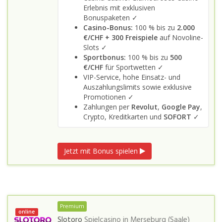
Erlebnis mit exklusiven
Bonuspaketen ✓
Casino-Bonus:
100 % bis zu
2.000
€/CHF + 300 Freispiele
auf Novoline-
Slots ✓
Sportbonus:
100 % bis zu
500
€/CHF
für Sportwetten ✓
VIP-Service, hohe Einsatz- und
Auszahlungslimits sowie exklusive
Promotionen ✓
Zahlungen per
Revolut
,
Google Pay
,
Crypto, Kreditkarten und
SOFORT
✓
Jetzt mit Bonus spielen
Premium
online
Slotoro
Spielcasino in
Merseburg (Saale)