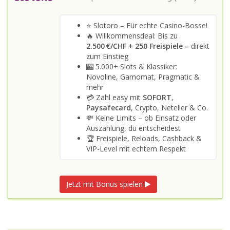
⭐ Slotoro – Für echte Casino-Bosse!
🔥 Willkommensdeal: Bis zu
2.500 €/CHF + 250 Freispiele –
direkt
zum Einstieg
🎰 5.000+ Slots & Klassiker:
Novoline, Gamomat, Pragmatic &
mehr
💳 Zahl easy mit
SOFORT
,
Paysafecard
, Crypto, Neteller & Co.
💸 Keine Limits – ob Einsatz oder
Auszahlung, du entscheidest
🏆 Freispiele, Reloads, Cashback &
VIP-Level mit echtem Respekt
Jetzt mit Bonus spielen