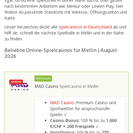
Egal, ob du eine Spielothek in deiner Nähe suchst oder gezielt
nach bestimmten Anbietern wie Merkur oder Löwen Play, hier
findest du passende Standorte mit Adresse, Öffnungszeiten und
Karte.
Unser Verzeichnis deckt alle
Spielcasinos in Deutschland
ab und
hilft dir, schnell die nächste Spielhalle in Mellin und in der Nähe
zu finden.
Beliebte Online-Spielcasinos für Mellin | August
2026
Premium
online
MAD Casino
Spielcasino in
Mellin
MAD Casino
: Premium Casino und
Sportwetten für anspruchsvolle
Spieler ✓
Casino-Bonus:
100 % bis zu
1.000
€/CHF + 200 Freispiele
✓
Sportbonus:
100 % bis zu
250