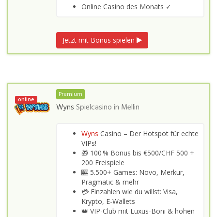
Online Casino des Monats ✓
Jetzt mit Bonus spielen
Premium
online
Wyns
Spielcasino in
Mellin
Wyns
Casino – Der Hotspot für echte
VIPs!
🎁 100 % Bonus bis €500/CHF 500 +
200 Freispiele
🎰 5.500+ Games: Novo, Merkur,
Pragmatic & mehr
💳 Einzahlen wie du willst: Visa,
Krypto, E-Wallets
👑 VIP-Club mit Luxus-Boni & hohen