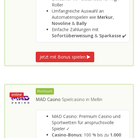
Roller
Umfangreiche Auswahl an
Automatenspielen wie
Merkur
,
Novoline
&
Bally
Einfache Zahlungen mit
Sofortüberweisung
&
Sparkasse
✔️
Jetzt mit Bonus spielen
Premium
online
MAD Casino
Spielcasino in
Mellin
MAD Casino: Premium Casino und
Sportwetten für anspruchsvolle
Spieler ✓
Casino-Bonus:
100 % bis zu
1.000