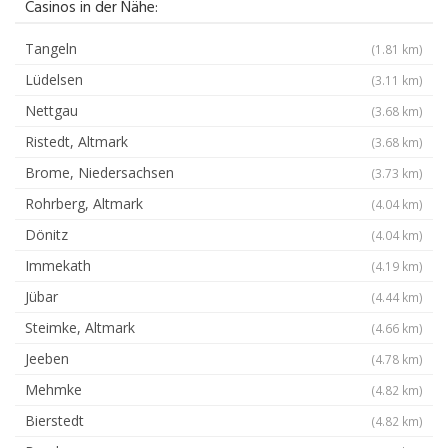
Casinos in der Nähe:
Tangeln
(1.81 km)
Lüdelsen
(3.11 km)
Nettgau
(3.68 km)
Ristedt, Altmark
(3.68 km)
Brome, Niedersachsen
(3.73 km)
Rohrberg, Altmark
(4.04 km)
Dönitz
(4.04 km)
Immekath
(4.19 km)
Jübar
(4.44 km)
Steimke, Altmark
(4.66 km)
Jeeben
(4.78 km)
Mehmke
(4.82 km)
Bierstedt
(4.82 km)