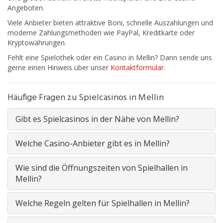
Angeboten.
Viele Anbieter bieten attraktive Boni, schnelle Auszahlungen und
moderne Zahlungsmethoden wie PayPal, Kreditkarte oder
Kryptowährungen.
Fehlt eine Spielothek oder ein Casino in Mellin? Dann sende uns
gerne einen Hinweis über unser
Kontaktformular
.
Häufige Fragen zu Spielcasinos in Mellin
Gibt es Spielcasinos in der Nähe von Mellin?
Welche Casino-Anbieter gibt es in Mellin?
Wie sind die Öffnungszeiten von Spielhallen in
Mellin?
Welche Regeln gelten für Spielhallen in Mellin?