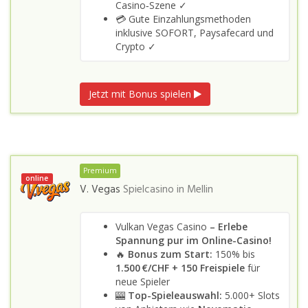
Casino‑Szene ✓
💳 Gute Einzahlungsmethoden
inklusive SOFORT, Paysafecard und
Crypto ✓
Jetzt mit Bonus spielen
Premium
online
V. Vegas
Spielcasino in
Mellin
Vulkan Vegas Casino
– Erlebe
Spannung pur im Online-Casino!
🔥
Bonus zum Start:
150% bis
1.500 €/CHF + 150 Freispiele
für
neue Spieler
🎰
Top-Spieleauswahl:
5.000+ Slots