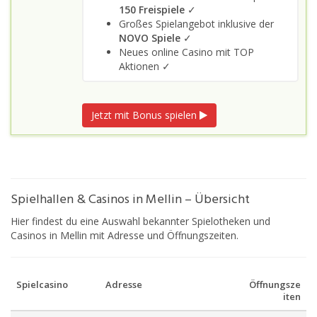
150 Freispiele
✓
Großes Spielangebot inklusive der
NOVO Spiele
✓
Neues online Casino mit TOP
Aktionen ✓
Jetzt mit Bonus spielen
Spielhallen & Casinos in Mellin – Übersicht
Hier findest du eine Auswahl bekannter Spielotheken und
Casinos in Mellin mit Adresse und Öffnungszeiten.
Spielcasino
Adresse
Öffnungsze
iten