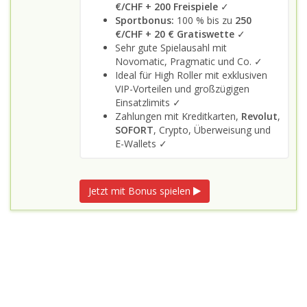
€/CHF + 200 Freispiele
✓
Sportbonus:
100 % bis zu
250
€/CHF + 20 € Gratiswette
✓
Sehr gute Spielausahl mit
Novomatic, Pragmatic und Co. ✓
Ideal für High Roller mit exklusiven
VIP-Vorteilen und großzügigen
Einsatzlimits ✓
Zahlungen mit Kreditkarten,
Revolut
,
SOFORT
, Crypto, Überweisung und
E-Wallets ✓
Jetzt mit Bonus spielen