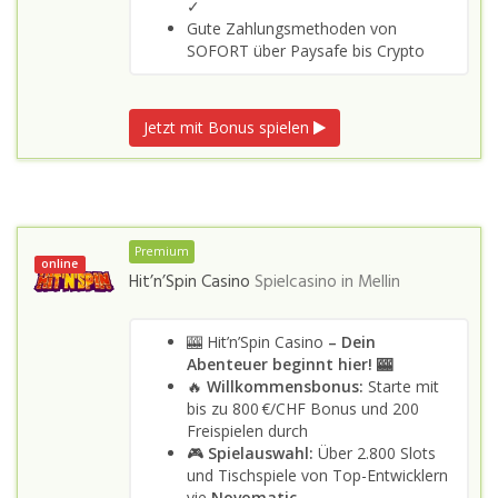
✓
Gute Zahlungsmethoden von
SOFORT über Paysafe bis Crypto
Jetzt mit Bonus spielen
Premium
online
Hit’n’Spin Casino
Spielcasino in
Mellin
🎰 Hit’n’Spin Casino
– Dein
Abenteuer beginnt hier! 🎰
🔥
Willkommensbonus:
Starte mit
bis zu 800 €/CHF Bonus und 200
Freispielen durch
🎮
Spielauswahl:
Über 2.800 Slots
und Tischspiele von Top-Entwicklern
vie
Novomatic