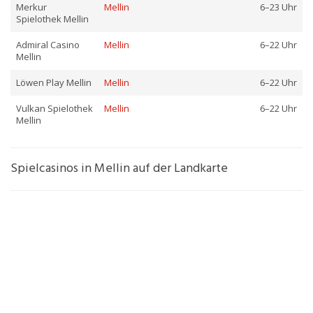
Merkur
Mellin
6–23 Uhr
Spielothek Mellin
Admiral Casino
Mellin
6–22 Uhr
Mellin
Löwen Play Mellin
Mellin
6–22 Uhr
Vulkan Spielothek
Mellin
6–22 Uhr
Mellin
Spielcasinos in Mellin auf der Landkarte