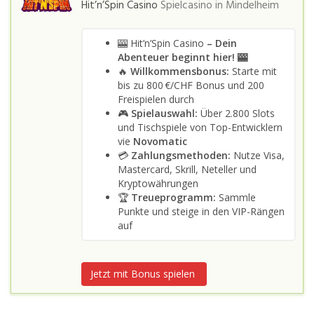
Hit’n’Spin Casino
Spielcasino in
Mindelheim
🎰 Hit’n’Spin Casino
– Dein
Abenteuer beginnt hier! 🎰
🔥
Willkommensbonus:
Starte mit
bis zu 800 €/CHF Bonus und 200
Freispielen durch
🎮
Spielauswahl:
Über 2.800 Slots
und Tischspiele von Top-Entwicklern
vie
Novomatic
💳
Zahlungsmethoden:
Nutze Visa,
Mastercard, Skrill, Neteller und
Kryptowährungen
🏆
Treueprogramm:
Sammle
Punkte und steige in den VIP-Rängen
auf
Jetzt mit Bonus spielen