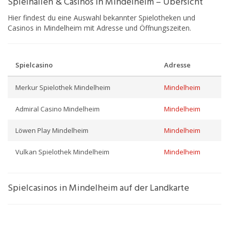
Spielhallen & Casinos in Mindelheim – Übersicht
Hier findest du eine Auswahl bekannter Spielotheken und
Casinos in Mindelheim mit Adresse und Öffnungszeiten.
Spielcasino
Adresse
Merkur Spielothek Mindelheim
Mindelheim
Admiral Casino Mindelheim
Mindelheim
Löwen Play Mindelheim
Mindelheim
Vulkan Spielothek Mindelheim
Mindelheim
Spielcasinos in Mindelheim auf der Landkarte