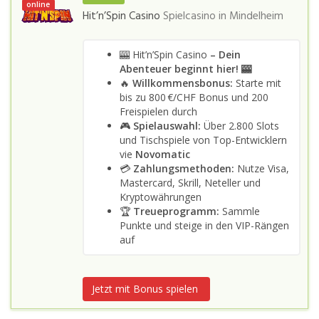
online
Hit’n’Spin Casino
Spielcasino in
Mindelheim
🎰 Hit’n’Spin Casino
– Dein
Abenteuer beginnt hier! 🎰
🔥
Willkommensbonus:
Starte mit
bis zu 800 €/CHF Bonus und 200
Freispielen durch
🎮
Spielauswahl:
Über 2.800 Slots
und Tischspiele von Top-Entwicklern
vie
Novomatic
💳
Zahlungsmethoden:
Nutze Visa,
Mastercard, Skrill, Neteller und
Kryptowährungen
🏆
Treueprogramm:
Sammle
Punkte und steige in den VIP-Rängen
auf
Jetzt mit Bonus spielen