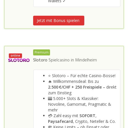
Wallets ✓
Jetzt mit Bonus spielen
Premium
online
Slotoro
Spielcasino in
Mindelheim
⭐ Slotoro – Für echte Casino-Bosse!
🔥 Willkommensdeal: Bis zu
2.500 €/CHF + 250 Freispiele –
direkt
zum Einstieg
🎰 5.000+ Slots & Klassiker:
Novoline, Gamomat, Pragmatic &
mehr
💳 Zahl easy mit
SOFORT
,
Paysafecard
, Crypto, Neteller & Co.
💸 Keine Limits – ob Einsatz oder