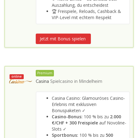
Auszahlung, du entscheidest
🏆 Freispiele, Reloads, Cashback &
VIP-Level mit echtem Respekt
Jetzt mit Bonus spielen
Premium
online
Casina
Spielcasino in
Mindelheim
Casina Casino: Glamouröses Casino-
Erlebnis mit exklusiven
Bonuspaketen ✓
Casino-Bonus:
100 % bis zu
2.000
€/CHF + 300 Freispiele
auf Novoline-
Slots ✓
Sportbonus:
100 % bis zu
500