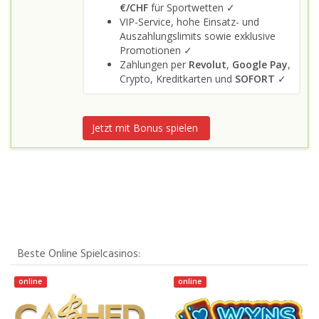
€/CHF
für Sportwetten ✓
VIP-Service, hohe Einsatz- und
Auszahlungslimits sowie exklusive
Promotionen ✓
Zahlungen per
Revolut
,
Google Pay
,
Crypto, Kreditkarten und
SOFORT
✓
Jetzt mit Bonus spielen
Beste Online Spielcasinos:
online
online