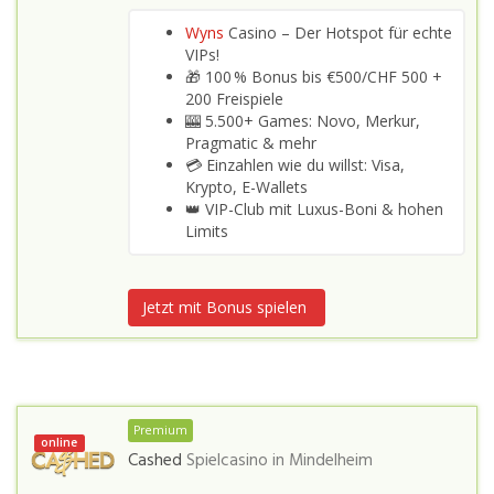
Wyns
Casino – Der Hotspot für echte
VIPs!
🎁 100 % Bonus bis €500/CHF 500 +
200 Freispiele
🎰 5.500+ Games: Novo, Merkur,
Pragmatic & mehr
💳 Einzahlen wie du willst: Visa,
Krypto, E-Wallets
👑 VIP-Club mit Luxus-Boni & hohen
Limits
Jetzt mit Bonus spielen
Premium
online
Cashed
Spielcasino in
Mindelheim