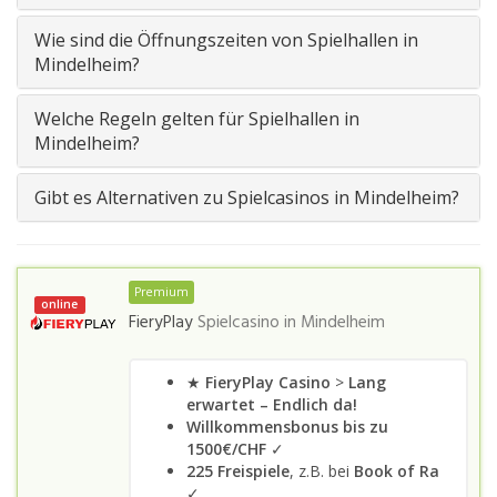
Wie sind die Öffnungszeiten von Spielhallen in
Mindelheim?
Welche Regeln gelten für Spielhallen in
Mindelheim?
Gibt es Alternativen zu Spielcasinos in Mindelheim?
Premium
online
FieryPlay
Spielcasino in
Mindelheim
★
FieryPlay Casino
>
Lang
erwartet – Endlich da!
Willkommensbonus bis zu
1500€/CHF
✓
225 Freispiele
, z.B. bei
Book of Ra
✓