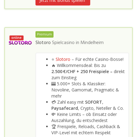
Jetzt mit Bonus spielen
Premium
online
Slotoro
Spielcasino in
Mindelheim
⭐
Slotoro
– Für echte Casino-Bosse!
🔥 Willkommensdeal: Bis zu
2.500 €/CHF + 250 Freispiele –
direkt
zum Einstieg
🎰 5.000+ Slots & Klassiker:
Novoline, Gamomat, Pragmatic &
mehr
💳 Zahl easy mit
SOFORT
,
Paysafecard
, Crypto, Neteller & Co.
💸 Keine Limits – ob Einsatz oder
Auszahlung, du entscheidest
🏆 Freispiele, Reloads, Cashback &
VIP-Level mit echtem Respekt