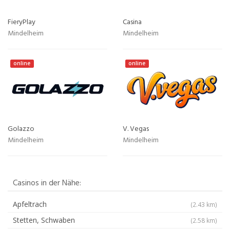
FieryPlay
Casina
Mindelheim
Mindelheim
online
online
Golazzo
V. Vegas
Mindelheim
Mindelheim
Casinos in der Nähe:
Apfeltrach
(2.43 km)
Stetten, Schwaben
(2.58 km)