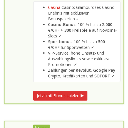
Casina
Casino: Glamouröses Casino-
Erlebnis mit exklusiven
Bonuspaketen ✓
Casino-Bonus:
100 % bis zu
2.000
€/CHF + 300 Freispiele
auf Novoline-
Slots ✓
Sportbonus:
100 % bis zu
500
€/CHF
für Sportwetten ✓
VIP-Service, hohe Einsatz- und
Auszahlungslimits sowie exklusive
Promotionen ✓
Zahlungen per
Revolut
,
Google Pay
,
Crypto, Kreditkarten und
SOFORT
✓
Jetzt mit Bonus spielen
Premium