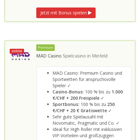
Jetzt mit Bonus spielen
Premium
online
MAD Casino
Spielcasino in
Minfeld
MAD Casino: Premium Casino und
Sportwetten für anspruchsvolle
Spieler ✓
Casino-Bonus:
100 % bis zu
1.000
€/CHF + 200 Freispiele
✓
Sportbonus:
100 % bis zu
250
€/CHF + 20 € Gratiswette
✓
Sehr gute Spielausahl mit
Novomatic, Pragmatic und Co. ✓
Ideal für High Roller mit exklusiven
VIP-Vorteilen und großzügigen