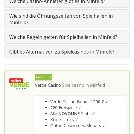
Welche Casino-Anbieter gibt es in Minfeld?
Wie sind die Öffnungszeiten von Spielhallen in
Minfeld?
Welche Regeln gelten für Spielhallen in Minfeld?
Gibt es Alternativen zu Spielcasinos in Minfeld?
Premium
online
Verde Casino
Spielcasino in
Minfeld
Verde Casino Bonus
1200 €
✓
220
Freispiele ✓
Alle
NOVOLINE
Slots ✓
Keine Limits ✓
Online Casino des Monats ✓