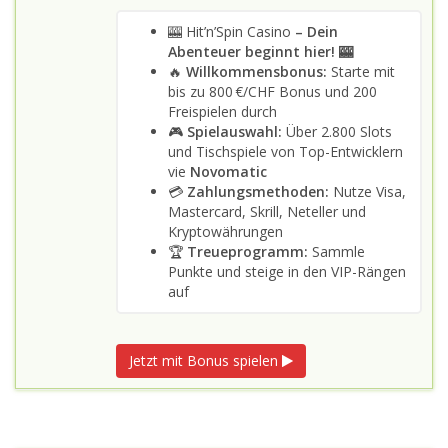
🎰 Hit’n’Spin Casino
– Dein
Abenteuer beginnt hier! 🎰
🔥
Willkommensbonus:
Starte mit
bis zu 800 €/CHF Bonus und 200
Freispielen durch
🎮
Spielauswahl:
Über 2.800 Slots
und Tischspiele von Top-Entwicklern
vie
Novomatic
💳
Zahlungsmethoden:
Nutze Visa,
Mastercard, Skrill, Neteller und
Kryptowährungen
🏆
Treueprogramm:
Sammle
Punkte und steige in den VIP-Rängen
auf
Jetzt mit Bonus spielen