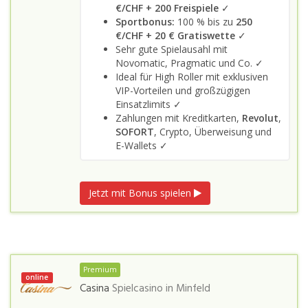
€/CHF + 200 Freispiele
✓
Sportbonus:
100 % bis zu
250
€/CHF + 20 € Gratiswette
✓
Sehr gute Spielausahl mit
Novomatic, Pragmatic und Co. ✓
Ideal für High Roller mit exklusiven
VIP-Vorteilen und großzügigen
Einsatzlimits ✓
Zahlungen mit Kreditkarten,
Revolut
,
SOFORT
, Crypto, Überweisung und
E-Wallets ✓
Jetzt mit Bonus spielen
Premium
online
Casina
Spielcasino in
Minfeld