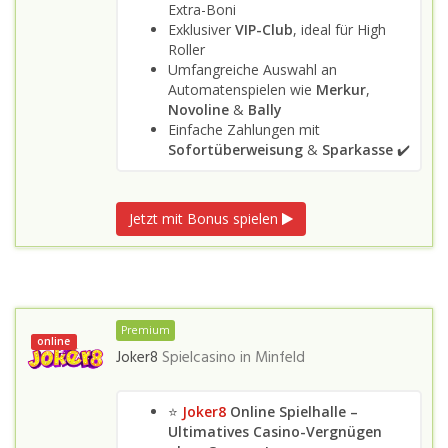
Extra-Boni
Exklusiver
VIP-Club
, ideal für High
Roller
Umfangreiche Auswahl an
Automatenspielen wie
Merkur
,
Novoline
&
Bally
Einfache Zahlungen mit
Sofortüberweisung
&
Sparkasse
✔️
Jetzt mit Bonus spielen
Premium
online
Joker8
Spielcasino in
Minfeld
⭐
Joker8
Online Spielhalle –
Ultimatives Casino-Vergnügen