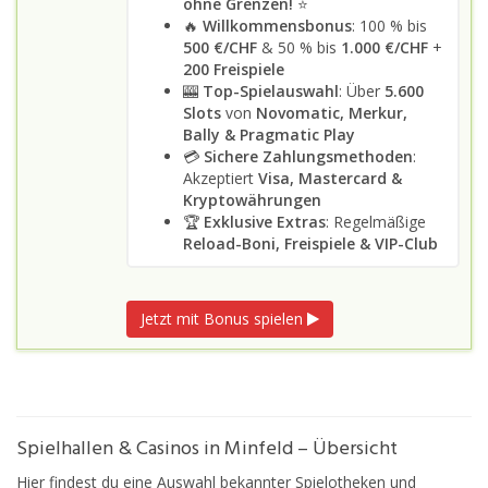
ohne Grenzen!
⭐
🔥
Willkommensbonus
: 100 % bis
500 €/CHF
& 50 % bis
1.000 €/CHF
+
200 Freispiele
🎰
Top-Spielauswahl
: Über
5.600
Slots
von
Novomatic, Merkur,
Bally & Pragmatic Play
💳
Sichere Zahlungsmethoden
:
Akzeptiert
Visa, Mastercard &
Kryptowährungen
🏆
Exklusive Extras
: Regelmäßige
Reload-Boni, Freispiele & VIP-Club
Jetzt mit Bonus spielen
Spielhallen & Casinos in Minfeld – Übersicht
Hier findest du eine Auswahl bekannter Spielotheken und