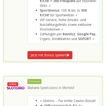
€/CHF + 300 Freispiele
auf Novoline-
Slots ✓
Sportbonus:
100 % bis zu
500
€/CHF
für Sportwetten ✓
VIP-Service, hohe Einsatz- und
Auszahlungslimits sowie exklusive
Promotionen ✓
Zahlungen per
Revolut
,
Google Pay
,
Crypto, Kreditkarten und
SOFORT
✓
Jetzt mit Bonus spielen
Premium
online
Slotoro
Spielcasino in
Minfeld
⭐ Slotoro – Für echte Casino-Bosse!
🔥 Willkommensdeal: Bis zu