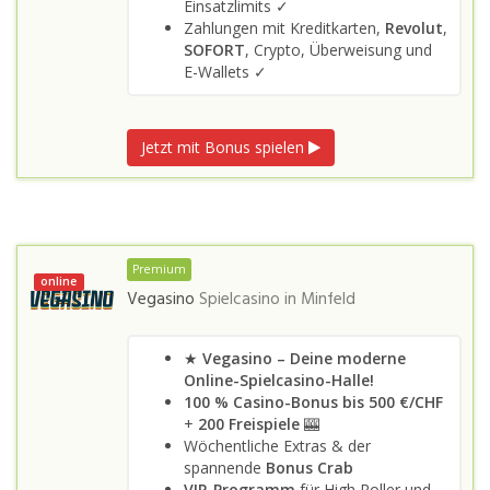
Einsatzlimits ✓
Zahlungen mit Kreditkarten,
Revolut
,
SOFORT
, Crypto, Überweisung und
E-Wallets ✓
Jetzt mit Bonus spielen
Premium
online
Vegasino
Spielcasino in
Minfeld
★
Vegasino – Deine moderne
Online-Spielcasino-Halle!
100 % Casino-Bonus bis 500 €/CHF
+
200 Freispiele
🎰
Wöchentliche Extras & der
spannende
Bonus Crab
VIP-Programm
für High Roller und