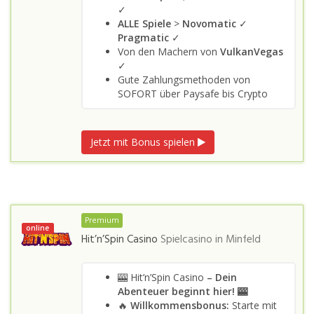
✓
ALLE Spiele
>
Novomatic
✓
Pragmatic
✓
Von den Machern von
VulkanVegas
✓
Gute Zahlungsmethoden von
SOFORT über Paysafe bis Crypto
Jetzt mit Bonus spielen
Premium
online
Hit’n’Spin Casino
Spielcasino in
Minfeld
🎰 Hit’n’Spin Casino
– Dein
Abenteuer beginnt hier! 🎰
🔥
Willkommensbonus:
Starte mit