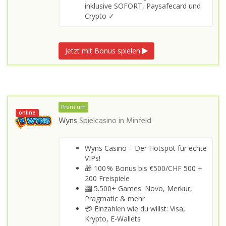
inklusive SOFORT, Paysafecard und
Crypto ✓
Jetzt mit Bonus spielen
Premium
online
Wyns
Spielcasino in
Minfeld
Wyns Casino – Der Hotspot für echte
VIPs!
🎁 100 % Bonus bis €500/CHF 500 +
200 Freispiele
🎰 5.500+ Games: Novo, Merkur,
Pragmatic & mehr
💳 Einzahlen wie du willst: Visa,
Krypto, E-Wallets