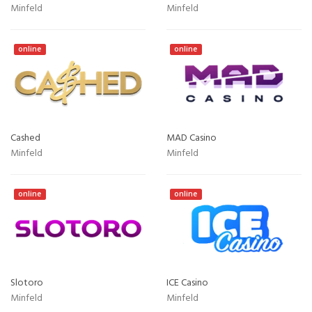
Minfeld
Minfeld
online
online
Cashed
MAD Casino
Minfeld
Minfeld
online
online
Slotoro
ICE Casino
Minfeld
Minfeld