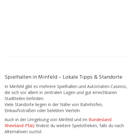
Spielhallen in Minfeld – Lokale Tipps & Standorte
In Minfeld gibt es mehrere Spielhallen und Automaten-Casinos,
die sich vor allem in zentralen Lagen und gut erreichbaren
Stadtteilen befinden.
Viele Standorte liegen in der Nähe von Bahnhöfen,
Einkaufsstraßen oder belebten Vierteln.
Auch in der Umgebung von Minfeld und im
Bundesland
Rheinland-Pfalz
findest du weitere Spielotheken, falls du nach
Alternativen suchst.