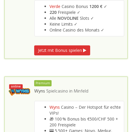
Verde
Casino Bonus
1200 €
✓
220
Freispiele ✓
Alle
NOVOLINE
Slots ✓
Keine Limits ✓
Online Casino des Monats ✓
Jetzt mit Bonus spielen
Premium
online
Wyns
Spielcasino in
Minfeld
Wyns
Casino – Der Hotspot für echte
VIPs!
🎁 100 % Bonus bis €500/CHF 500 +
200 Freispiele
🎰 5.500+ Games: Novo, Merkur,