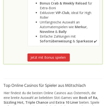
Bonus Crab & Weekly Reload
für
Extra-Boni
Exklusiver
VIP-Club
, ideal für High
Roller
Umfangreiche Auswahl an
Automatenspielen wie
Merkur
,
Novoline
&
Bally
Einfache Zahlungen mit
Sofortüberweisung
&
Sparkasse
✔️
Jetzt mit Bonus spielen
Top Online Casinos für Spieler aus Mötschlach
Hier findest du die besten Online Casinos aus Österreich, die
eine breite Auswahl an beliebten Slot-Games wie
Book of Ra,
Sizzling Hot, Triple Chance
und
Extra 10 Liner
bieten. Spiele