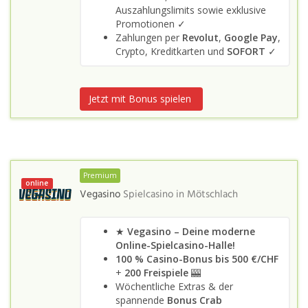
Auszahlungslimits sowie exklusive
Promotionen ✓
Zahlungen per
Revolut
,
Google Pay
,
Crypto, Kreditkarten und
SOFORT
✓
Jetzt mit Bonus spielen
Premium
online
Vegasino
Spielcasino in
Mötschlach
★
Vegasino – Deine moderne
Online-Spielcasino-Halle!
100 % Casino-Bonus bis 500 €/CHF
+
200 Freispiele
🎰
Wöchentliche Extras & der
spannende
Bonus Crab