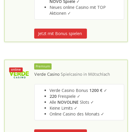
NOVO Spiele
✓
Neues online Casino mit TOP
Aktionen ✓
Jetzt mit Bonus spielen
Premium
online
Verde Casino
Spielcasino in
Mötschlach
Verde Casino Bonus
1200 €
✓
220
Freispiele ✓
Alle
NOVOLINE
Slots ✓
Keine Limits ✓
Online Casino des Monats ✓