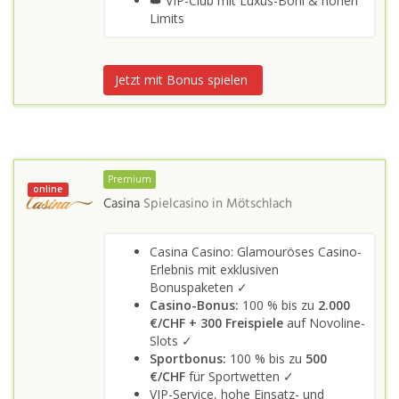
👑 VIP-Club mit Luxus-Boni & hohen
Limits
Jetzt mit Bonus spielen
Premium
online
Casina
Spielcasino in
Mötschlach
Casina Casino: Glamouröses Casino-
Erlebnis mit exklusiven
Bonuspaketen ✓
Casino-Bonus:
100 % bis zu
2.000
€/CHF + 300 Freispiele
auf Novoline-
Slots ✓
Sportbonus:
100 % bis zu
500
€/CHF
für Sportwetten ✓
VIP-Service, hohe Einsatz- und