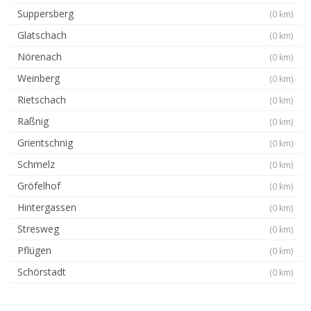
Suppersberg
(0 km)
Glatschach
(0 km)
Nörenach
(0 km)
Weinberg
(0 km)
Rietschach
(0 km)
Raßnig
(0 km)
Grientschnig
(0 km)
Schmelz
(0 km)
Gröfelhof
(0 km)
Hintergassen
(0 km)
Stresweg
(0 km)
Pflügen
(0 km)
Schörstadt
(0 km)