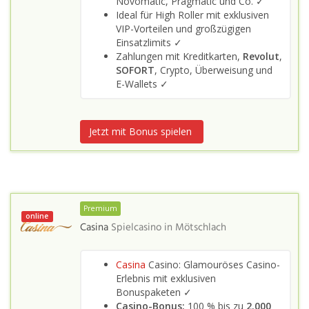
Novomatic, Pragmatic und Co. ✓
Ideal für High Roller mit exklusiven
VIP-Vorteilen und großzügigen
Einsatzlimits ✓
Zahlungen mit Kreditkarten,
Revolut
,
SOFORT
, Crypto, Überweisung und
E-Wallets ✓
Jetzt mit Bonus spielen
Premium
online
Casina
Spielcasino in
Mötschlach
Casina
Casino: Glamouröses Casino-
Erlebnis mit exklusiven
Bonuspaketen ✓
Casino-Bonus:
100 % bis zu
2.000