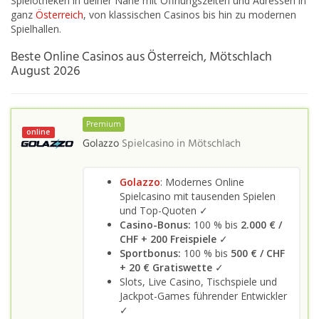
Spielotheken in deiner Nähe mit Öffnungszeiten und Adressen in
ganz
Österreich
, von klassischen Casinos bis hin zu modernen
Spielhallen.
Beste Online Casinos aus Österreich, Mötschlach
August 2026
Premium
online
Golazzo
Spielcasino in
Mötschlach
Golazzo
: Modernes Online
Spielcasino mit tausenden Spielen
und Top-Quoten ✓
Casino-Bonus:
100 % bis
2.000 € /
CHF + 200 Freispiele
✓
Sportbonus:
100 % bis
500 € / CHF
+ 20 € Gratiswette
✓
Slots, Live Casino, Tischspiele und
Jackpot-Games führender Entwickler
✓