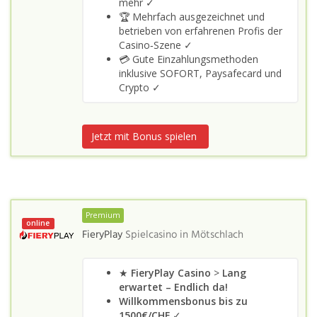
mehr ✓
🏆 Mehrfach ausgezeichnet und
betrieben von erfahrenen Profis der
Casino‑Szene ✓
💳 Gute Einzahlungsmethoden
inklusive SOFORT, Paysafecard und
Crypto ✓
Jetzt mit Bonus spielen
Premium
online
FieryPlay
Spielcasino in
Mötschlach
★
FieryPlay Casino
>
Lang
erwartet – Endlich da!
Willkommensbonus bis zu
1500€/CHF
✓