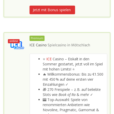
Jetzt mit Bonus spielen
Premium
online
ICE Casino
Spielcasino in
Mötschlach
⭐
ICE
Casino – Eiskalt in den
Sommer gestartet, jetzt voll im Spiel
mit hohen Limits! ⭐
🔥 Willkommensbonus: Bis zu €1.500
mit 450 % auf deine ersten vier
Einzahlungen ✓
🎁 270 Freispiele – z. B. auf beliebte
Slots wie
Book of Ra
& mehr ✓
🎰 Top‑Auswahl: Spiele von
renommierten Anbietern wie
Novoline, Pragmatic, Gamomat &