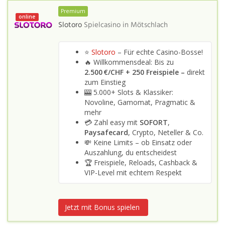
Premium
online
Slotoro
Spielcasino in
Mötschlach
⭐
Slotoro
– Für echte Casino-Bosse!
🔥 Willkommensdeal: Bis zu
2.500 €/CHF + 250 Freispiele –
direkt
zum Einstieg
🎰 5.000+ Slots & Klassiker:
Novoline, Gamomat, Pragmatic &
mehr
💳 Zahl easy mit
SOFORT
,
Paysafecard
, Crypto, Neteller & Co.
💸 Keine Limits – ob Einsatz oder
Auszahlung, du entscheidest
🏆 Freispiele, Reloads, Cashback &
VIP-Level mit echtem Respekt
Jetzt mit Bonus spielen