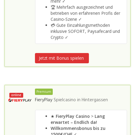
mehr ✓
🏆 Mehrfach ausgezeichnet und
betrieben von erfahrenen Profis der
Casino‑Szene ✓
💳 Gute Einzahlungsmethoden
inklusive SOFORT, Paysafecard und
Crypto ✓
Jetzt mit Bonus spielen
Premium
online
FieryPlay
Spielcasino in
Hintergassen
★
FieryPlay Casino
>
Lang
erwartet – Endlich da!
Willkommensbonus bis zu
1500€/CHF
✓