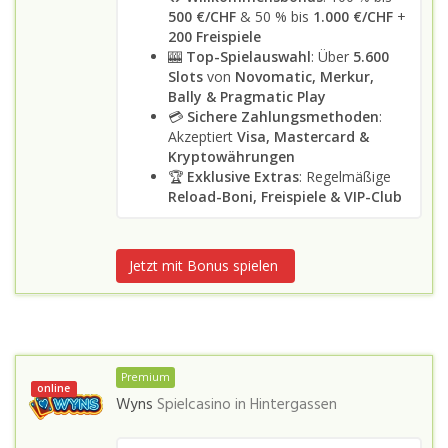
500 €/CHF
& 50 % bis
1.000 €/CHF
+
200 Freispiele
🎰
Top-Spielauswahl
: Über
5.600
Slots
von
Novomatic, Merkur,
Bally & Pragmatic Play
💳
Sichere Zahlungsmethoden
:
Akzeptiert
Visa, Mastercard &
Kryptowährungen
🏆
Exklusive Extras
: Regelmäßige
Reload-Boni, Freispiele & VIP-Club
Jetzt mit Bonus spielen
Premium
online
Wyns
Spielcasino in
Hintergassen