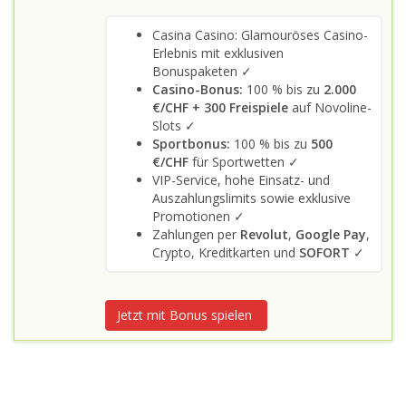
Casina Casino: Glamouröses Casino-
Erlebnis mit exklusiven
Bonuspaketen ✓
Casino-Bonus:
100 % bis zu
2.000
€/CHF + 300 Freispiele
auf Novoline-
Slots ✓
Sportbonus:
100 % bis zu
500
€/CHF
für Sportwetten ✓
VIP-Service, hohe Einsatz- und
Auszahlungslimits sowie exklusive
Promotionen ✓
Zahlungen per
Revolut
,
Google Pay
,
Crypto, Kreditkarten und
SOFORT
✓
Jetzt mit Bonus spielen