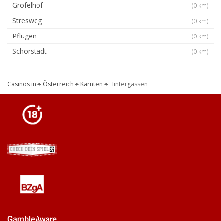
Gröfelhof
(0 km)
Stresweg
(0 km)
Pflügen
(0 km)
Schörstadt
(0 km)
Casinos in
♣
Österreich
♣
Kärnten
♣
Hintergassen