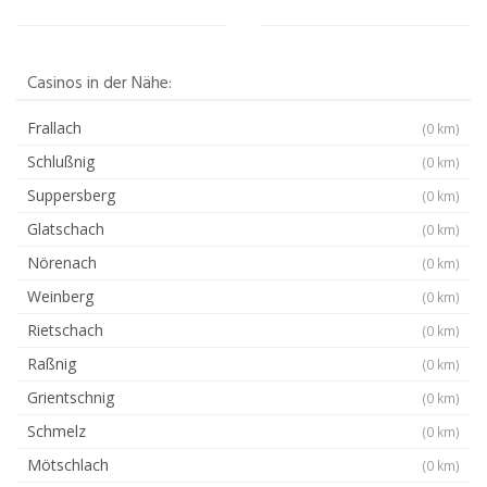
Casinos in der Nähe:
Frallach
(0 km)
Schlußnig
(0 km)
Suppersberg
(0 km)
Glatschach
(0 km)
Nörenach
(0 km)
Weinberg
(0 km)
Rietschach
(0 km)
Raßnig
(0 km)
Grientschnig
(0 km)
Schmelz
(0 km)
Mötschlach
(0 km)