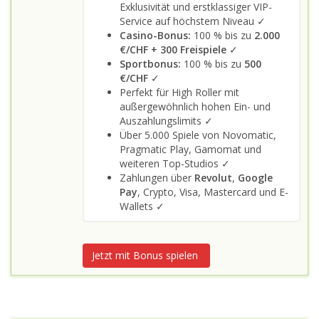
Exklusivität und erstklassiger VIP-
Service auf höchstem Niveau ✓
Casino-Bonus:
100 % bis zu
2.000
€/CHF + 300 Freispiele
✓
Sportbonus:
100 % bis zu
500
€/CHF
✓
Perfekt für High Roller mit
außergewöhnlich hohen Ein- und
Auszahlungslimits ✓
Über 5.000 Spiele von Novomatic,
Pragmatic Play, Gamomat und
weiteren Top-Studios ✓
Zahlungen über
Revolut
,
Google
Pay
, Crypto, Visa, Mastercard und E-
Wallets ✓
Jetzt mit Bonus spielen