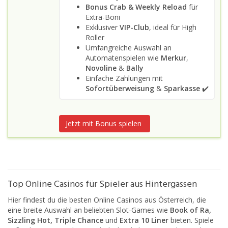
Bonus Crab & Weekly Reload
für
Extra-Boni
Exklusiver
VIP-Club
, ideal für High
Roller
Umfangreiche Auswahl an
Automatenspielen wie
Merkur
,
Novoline
&
Bally
Einfache Zahlungen mit
Sofortüberweisung
&
Sparkasse
✔️
Jetzt mit Bonus spielen
Top Online Casinos für Spieler aus Hintergassen
Hier findest du die besten Online Casinos aus Österreich, die
eine breite Auswahl an beliebten Slot-Games wie
Book of Ra,
Sizzling Hot, Triple Chance
und
Extra 10 Liner
bieten. Spiele