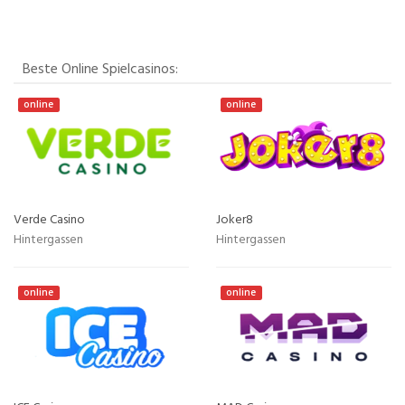
Beste Online Spielcasinos:
online
online
Verde Casino
Joker8
Hintergassen
Hintergassen
online
online