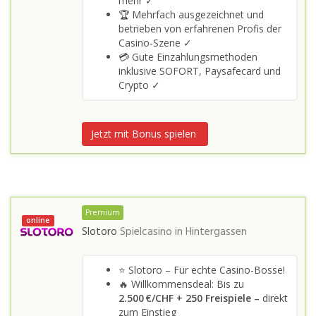
mehr ✓
🏆 Mehrfach ausgezeichnet und
betrieben von erfahrenen Profis der
Casino‑Szene ✓
💳 Gute Einzahlungsmethoden
inklusive SOFORT, Paysafecard und
Crypto ✓
Jetzt mit Bonus spielen
Premium
online
Slotoro
Spielcasino in
Hintergassen
⭐ Slotoro – Für echte Casino-Bosse!
🔥 Willkommensdeal: Bis zu
2.500 €/CHF + 250 Freispiele –
direkt
zum Einstieg