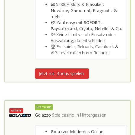
🎰 5.000+ Slots & Klassiker:
Novoline, Gamomat, Pragmatic &
mehr
💳 Zahl easy mit
SOFORT
,
Paysafecard
, Crypto, Neteller & Co.
💸 Keine Limits – ob Einsatz oder
Auszahlung, du entscheidest
🏆 Freispiele, Reloads, Cashback &
VIP-Level mit echtem Respekt
Jetzt mit Bonus spielen
Premium
online
Golazzo
Spielcasino in
Hintergassen
Golazzo
: Modernes Online