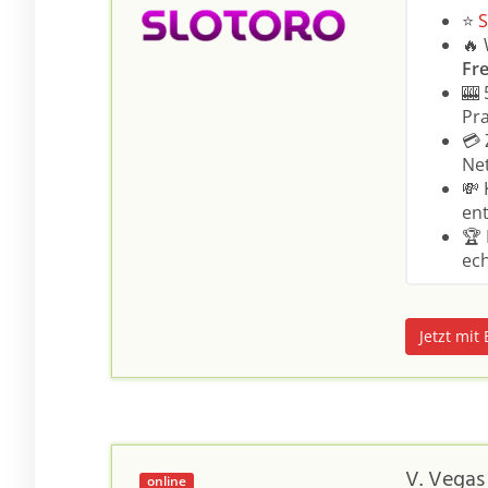
⭐
S
🔥
Fre
🎰 
Pr
💳 
Net
💸 
en
🏆 
ec
Jetzt mit
V. Vegas
online