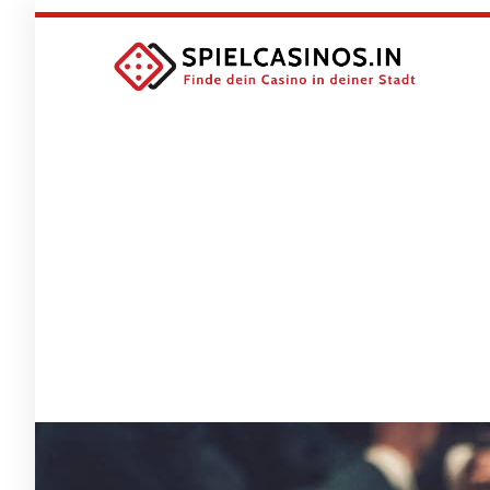
Skip
to
main
content