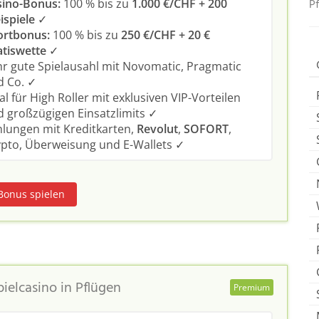
sino-Bonus:
100 % bis zu
1.000 €/CHF + 200
P
ispiele
✓
ortbonus:
100 % bis zu
250 €/CHF + 20 €
atiswette
✓
r gute Spielausahl mit Novomatic, Pragmatic
d Co. ✓
al für High Roller mit exklusiven VIP-Vorteilen
 großzügigen Einsatzlimits ✓
lungen mit Kreditkarten,
Revolut
,
SOFORT
,
ypto, Überweisung und E-Wallets ✓
 Bonus spielen
pielcasino in
Pflügen
Premium