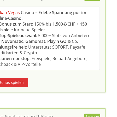
lkan Vegas
Casino
– Erlebe Spannung pur im
ine-Casino!
Bonus zum Start:
150% bis
1.500 €/CHF + 150
ispiele
für neue Spieler
Top-Spieleauswahl:
5.000+ Slots von Anbietern
e
Novomatic
,
Gamomat
,
Play’n GO
& Co.
lungsfreiheit:
Unterstützt SOFORT, Paysafe
ditkarten & Crypto
tionen nonstop:
Freispiele, Reload-Angebote,
hback & VIP-Vorteile
 Bonus spielen
Premium