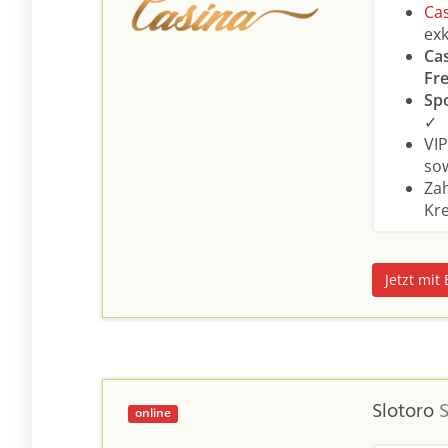
Ca
ex
Ca
Fre
Sp
✓
VIP
so
Za
Kr
Jetzt mit
Slotoro
S
online