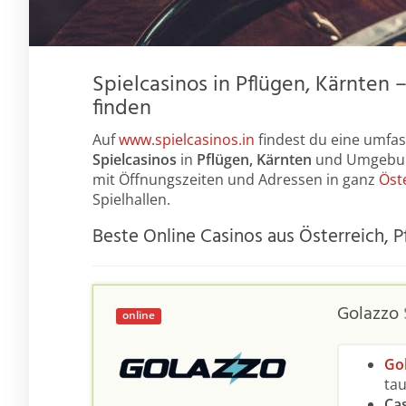
Spielcasinos in Pflügen, Kärnten 
finden
Auf
www.spielcasinos.in
findest du eine umfas
Spielcasinos
in
Pflügen, Kärnten
und Umgebung
mit Öffnungszeiten und Adressen in ganz
Öst
Spielhallen.
Beste Online Casinos aus Österreich, 
Golazzo
online
Go
ta
Ca