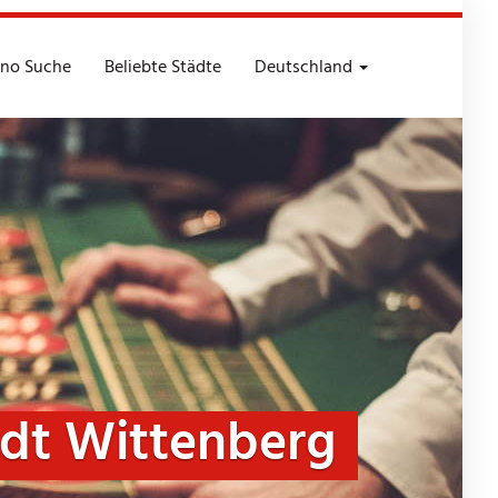
ino Suche
Beliebte Städte
Deutschland
adt Wittenberg