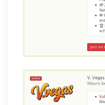
💳 
Net
💸 
en
🏆 
ec
Jetzt mit
V. Vegas
online
Meuro be
Vu
Onl