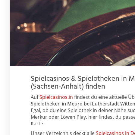
Spielcasinos & Spielotheken in 
(Sachsen-Anhalt) finden
Auf
Spielcasinos.in
findest du eine aktuelle Ü
Spielotheken in Meuro bei Lutherstadt Witte
Egal, ob du eine Spielothek in deiner Nähe s
Merkur oder Löwen Play, hier findest du pas
Karte.
Unser Verzeichnis deckt alle
Spielcasinos in 