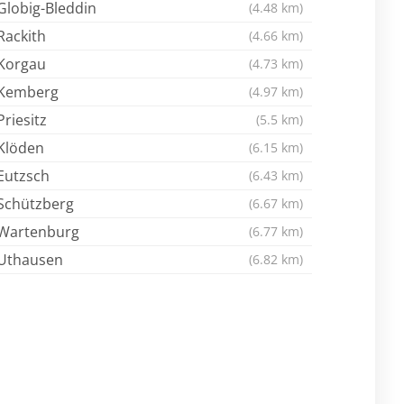
Globig-Bleddin
(4.48 km)
Rackith
(4.66 km)
Korgau
(4.73 km)
Kemberg
(4.97 km)
Priesitz
(5.5 km)
Klöden
(6.15 km)
Eutzsch
(6.43 km)
Schützberg
(6.67 km)
Wartenburg
(6.77 km)
Uthausen
(6.82 km)