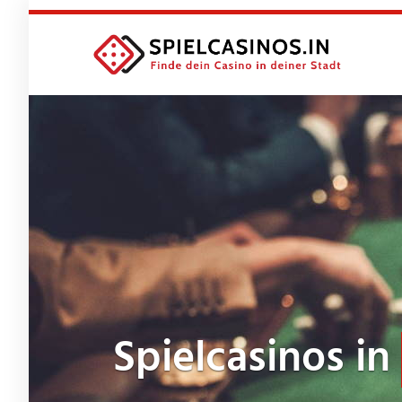
Skip
to
main
content
Spielcasinos in