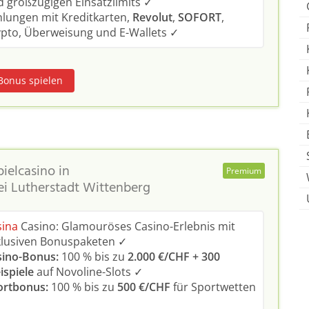
 großzügigen Einsatzlimits ✓
lungen mit Kreditkarten,
Revolut
,
SOFORT
,
ypto, Überweisung und E-Wallets ✓
 Bonus spielen
pielcasino in
Premium
i Lutherstadt Wittenberg
sina
Casino: Glamouröses Casino-Erlebnis mit
klusiven Bonuspaketen ✓
sino-Bonus:
100 % bis zu
2.000 €/CHF + 300
ispiele
auf Novoline-Slots ✓
ortbonus:
100 % bis zu
500 €/CHF
für Sportwetten