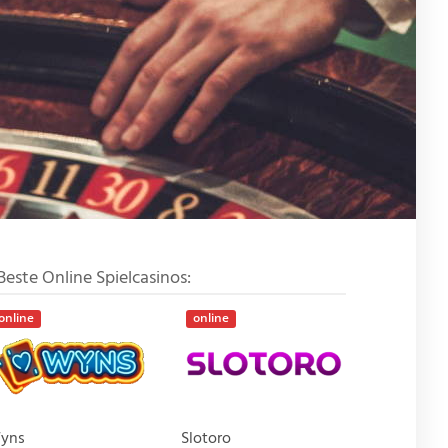
Beste Online Spielcasinos:
online
online
yns
Slotoro