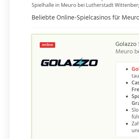
Spielhalle in Meuro bei Lutherstadt Wittenber
Beliebte Online-Spielcasinos für Meur
Golazzo
online
Meuro be
Go
ta
Ca
Fre
Sp
Gr
Slo
füh
Za
un