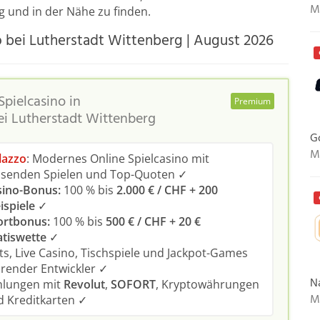
M
g und in der Nähe zu finden.
o bei Lutherstadt Wittenberg | August 2026
Spielcasino in
Premium
i Lutherstadt Wittenberg
G
M
lazzo
: Modernes Online Spielcasino mit
usenden Spielen und Top-Quoten ✓
sino-Bonus:
100 % bis
2.000 € / CHF + 200
ispiele
✓
ortbonus:
100 % bis
500 € / CHF + 20 €
atiswette
✓
ts, Live Casino, Tischspiele und Jackpot-Games
render Entwickler ✓
N
hlungen mit
Revolut
,
SOFORT
, Kryptowährungen
M
d Kreditkarten ✓